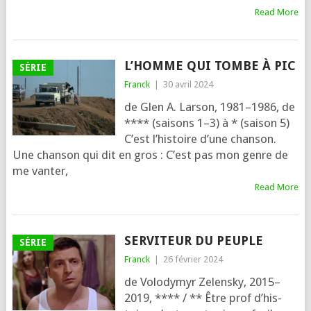
Read More
L’HOMME QUI TOMBE À PIC
SÉRIE
Franck
|
30 avril 2024
de Glen A. Larson, 1981–1986, de
**** (sai­sons 1–3) à * (sai­son 5)
C’est l’his­toire d’une chan­son.
Une chan­son qui dit en gros : C’est pas mon genre de
me van­ter,
Read More
SERVITEUR DU PEUPLE
SÉRIE
Franck
|
26 février 2024
de Volodymyr Zelensky, 2015–
2019, **** / ** Être prof d’his­