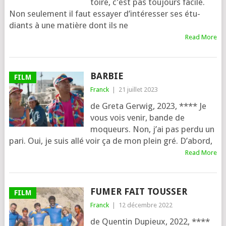
toire, c’est pas tou­jours facile.
Non seule­ment il faut essayer d’in­té­res­ser ses étu­
diants à une matière dont ils ne
Read More
BARBIE
FILM
Franck
|
21 juillet 2023
de Greta Gerwig, 2023, **** Je
vous vois venir, bande de
moqueurs. Non, j’ai pas per­du un
pari. Oui, je suis allé voir ça de mon plein gré. D’abord,
Read More
FUMER FAIT TOUSSER
FILM
Franck
|
12 décembre 2022
de Quentin Dupieux, 2022, ****