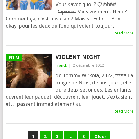
Vous savez quoi ? Q̸u̸e̸n̸t̸i̸n̸
D̶u̶p̶i̶e̶u̶x̶. Mais vraiment. Hein ?
Comment ça, c’est pas clair ? Mais si. Enfin… Bon
okay, pour les deux du fond qui voient tou­jours
Read More
VIOLENT NIGHT
FILM
Franck
|
2 décembre 2022
de Tommy Wirkola, 2022, **** La
magie de Noël, de nos jours, elle
dure deux secondes. Les enfants
ouvrent leur paquet, découvrent leur jouet, s’ex­ta­sient
et… passent immé­dia­te­ment au
Read More
PAGINATION
1
2
3
…
8
Older