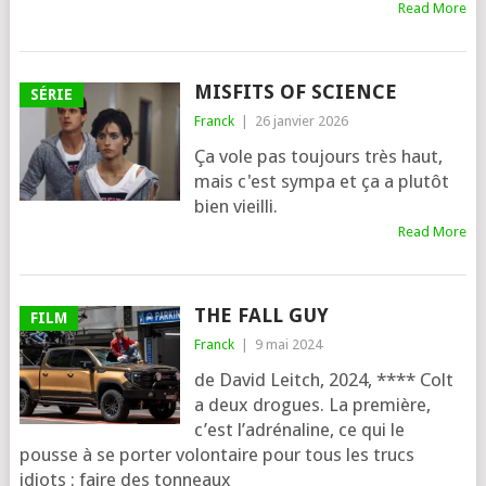
Read More
MISFITS OF SCIENCE
SÉRIE
Franck
|
26 janvier 2026
Ça vole pas toujours très haut,
mais c'est sympa et ça a plutôt
bien vieilli.
Read More
THE FALL GUY
FILM
Franck
|
9 mai 2024
de David Leitch, 2024, **** Colt
a deux drogues. La pre­mière,
c’est l’a­dré­na­line, ce qui le
pousse à se por­ter volon­taire pour tous les trucs
idiots : faire des ton­neaux