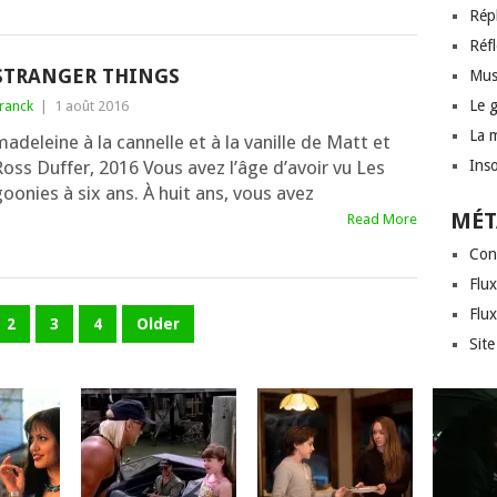
Rép
Réf
STRANGER THINGS
Mus
Le 
ranck
|
1 août 2016
La 
ade­leine à la can­nelle et à la vanille de Matt et
oss Duffer, 2016 Vous avez l’âge d’a­voir vu Les
Inso
oo­nies à six ans. À huit ans, vous avez
MÉT
Read More
Con
Flux
Flu
2
3
4
Older
Sit