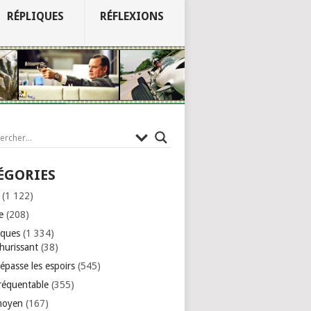
RÉPLIQUES
RÉFLEXIONS
ÉGORIES
(1 122)
e
(208)
iques
(1 334)
hurissant
(38)
épasse les espoirs
(545)
réquentable
(355)
moyen
(167)