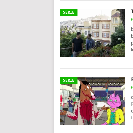
SÉRIE
F
b
SÉRIE
F
d
d
t