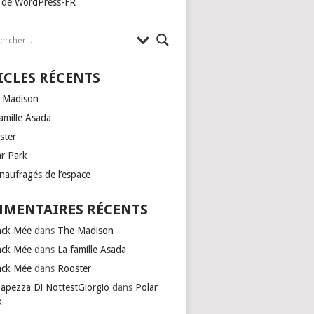
e de WordPress-FR
ICLES RÉCENTS
 Madison
amille Asada
ster
ar Park
naufragés de l’espace
MENTAIRES RÉCENTS
nck Mée
dans
The Madison
nck Mée
dans
La famille Asada
nck Mée
dans
Rooster
Capezza Di NottestGiorgio
dans
Polar
k