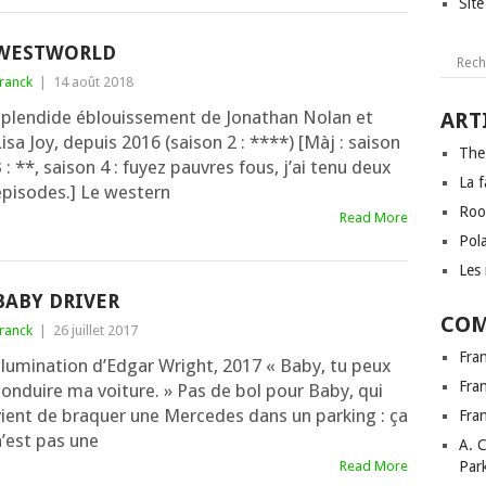
Sit
WESTWORLD
ranck
|
14 août 2018
splen­dide éblouis­se­ment de Jonathan Nolan et
ART
isa Joy, depuis 2016 (sai­son 2 : ****) [Màj : sai­son
The
 : **, sai­son 4 : fuyez pauvres fous, j’ai tenu deux
La f
épisodes.] Le wes­tern
Roo
Read More
Pol
Les 
BABY DRIVER
COM
ranck
|
26 juillet 2017
Fra
llu­mi­na­tion d’Edgar Wright, 2017 « Baby, tu peux
Fra
conduire ma voi­ture. » Pas de bol pour Baby, qui
vient de bra­quer une Mercedes dans un par­king : ça
Fra
n’est pas une
A. 
Read More
Par