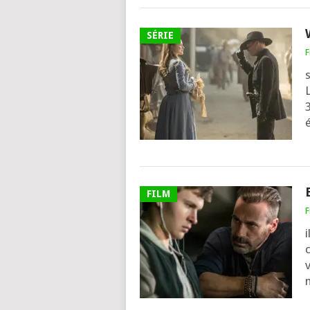
SÉRIE
F
L
3
FILM
F
i