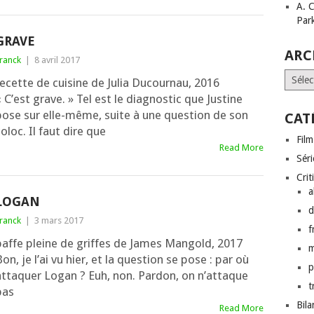
A. 
Par
GRAVE
ARC
ranck
|
8 avril 2017
Archi
ecette de cui­sine de Julia Ducournau, 2016
 C’est grave. » Tel est le diag­nos­tic que Justine
pose sur elle-même, suite à une ques­tion de son
CAT
oloc. Il faut dire que
Film
Read More
Séri
Crit
a
LOGAN
d
ranck
|
3 mars 2017
f
baffe pleine de griffes de James Mangold, 2017
on, je l’ai vu hier, et la ques­tion se pose : par où
p
atta­quer Logan ? Euh, non. Pardon, on n’at­taque
t
pas
Bil
Read More