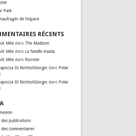
ster
ar Park
naufragés de l’espace
MENTAIRES RÉCENTS
nck Mée
dans
The Madison
nck Mée
dans
La famille Asada
nck Mée
dans
Rooster
Capezza Di NottestGiorgio
dans
Polar
k
Capezza Di NottestGiorgio
dans
Polar
k
A
nexion
 des publications
x des commentaires