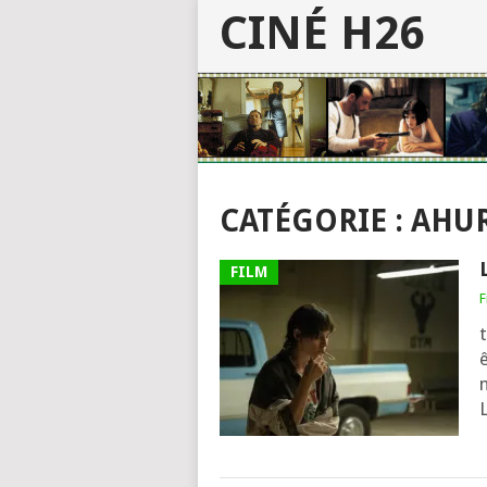
CINÉ H26
CATÉGORIE :
AHUR
FILM
F
t
L