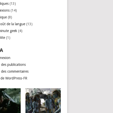
liques
(13)
lexions
(14)
ique
(8)
goût de la langue
(13)
minute geek
(4)
lite
(1)
A
nexion
 des publications
x des commentaires
e de WordPress-FR