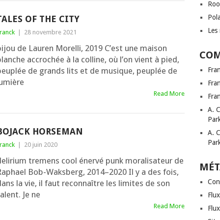
Roo
Pol
TALES OF THE CITY
Les 
ranck
|
28 novembre 2021
bijou de Lauren Morelli, 2019 C’est une mai­son
COM
lanche accro­chée à la col­line, où l’on vient à pied,
peu­plée de grands lits et de musique, peu­plée de
Fra
lumière
Fra
Read More
Fra
A. 
Par
BOJACK HORSEMAN
A. 
Par
ranck
|
20 juin 2020
eli­rium tre­mens cool éner­vé punk mora­li­sa­teur de
MÉT
Raphael Bob-Waksberg, 2014–2020 Il y a des fois,
Con
ans la vie, il faut recon­naître les limites de son
alent. Je ne
Flux
Read More
Flu