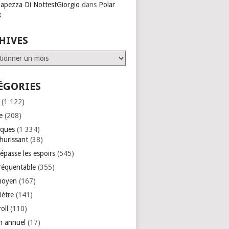
Capezza Di NottestGiorgio
dans
Polar
k
HIVES
ves
ÉGORIES
(1 122)
e
(208)
iques
(1 334)
hurissant
(38)
épasse les espoirs
(545)
réquentable
(355)
moyen
(167)
iètre
(141)
roll
(110)
an annuel
(17)