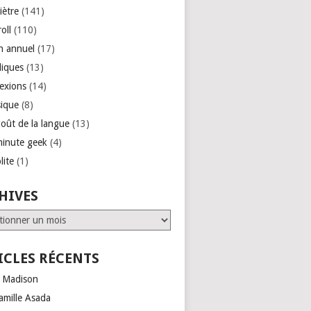
iètre
(141)
roll
(110)
an annuel
(17)
liques
(13)
lexions
(14)
ique
(8)
goût de la langue
(13)
minute geek
(4)
lite
(1)
HIVES
ves
ICLES RÉCENTS
 Madison
amille Asada