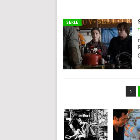
SÉRIE
F
m
R
g
PAGINATION
1
DES
PUBLICATIONS