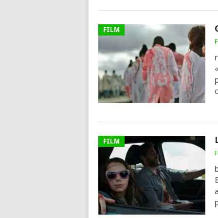
FILM
F
r
«
c
FILM
F
B