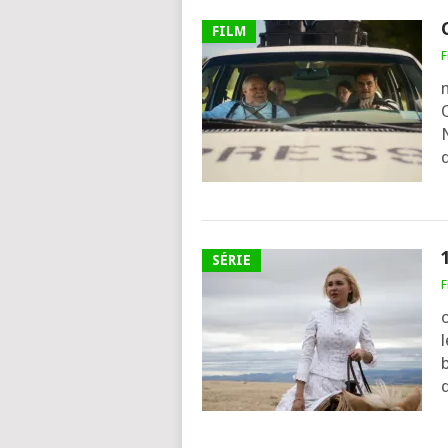
FILM
F
Q
SÉRIE
F
l
b