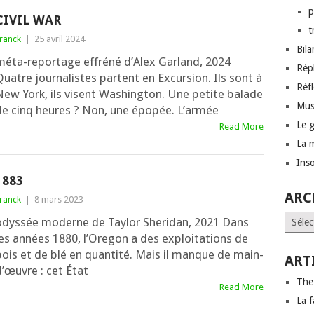
p
CIVIL WAR
t
ranck
|
25 avril 2024
Bil
méta-repor­tage effré­né d’Alex Garland, 2024
Rép
uatre jour­na­listes partent en Excursion. Ils sont à
Réf
New York, ils visent Washington. Une petite balade
Mus
de cinq heures ? Non, une épo­pée. L’armée
Le 
Read More
La 
Inso
1883
ARC
ranck
|
8 mars 2023
Archi
odys­sée moderne de Taylor Sheridan, 2021 Dans
es années 1880, l’Oregon a des exploi­ta­tions de
ois et de blé en quan­ti­té. Mais il manque de main-
ART
d’œuvre : cet État
The
Read More
La f