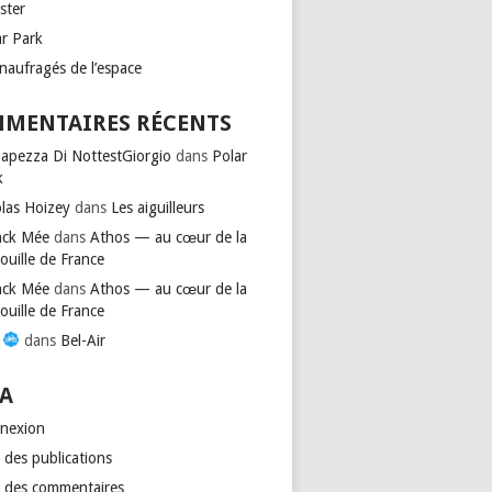
ster
ar Park
naufragés de l’espace
MENTAIRES RÉCENTS
Capezza Di NottestGiorgio
dans
Polar
k
olas Hoizey
dans
Les aiguilleurs
nck Mée
dans
Athos — au cœur de la
ouille de France
nck Mée
dans
Athos — au cœur de la
ouille de France
s
dans
Bel-Air
A
nexion
 des publications
x des commentaires