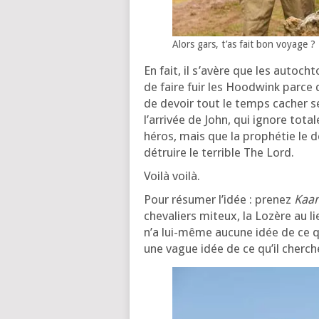
Alors gars, t’as fait bon voyage ?
En fait, il s’a­vère que les autoch
de faire fuir les Hoodwink parce qu
de devoir tout le temps cacher se
l’ar­ri­vée de John, qui ignore tota
héros, mais que la pro­phé­tie le
détruire le ter­rible The Lord.
Voilà voi­là.
Pour résu­mer l’i­dée : pre­nez
Kaam
che­va­liers miteux, la Lozère au 
n’a lui-même aucune idée de ce qu’i
une vague idée de ce qu’il cherch