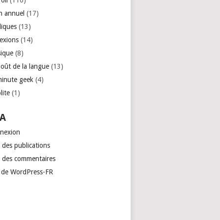
roll
(110)
an annuel
(17)
liques
(13)
lexions
(14)
ique
(8)
goût de la langue
(13)
minute geek
(4)
lite
(1)
A
nexion
 des publications
x des commentaires
e de WordPress-FR