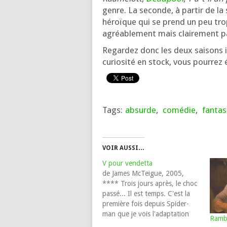
genre. La seconde, à par­tir de la
héroïque qui se prend un peu trop
agréa­ble­ment mais clai­re­ment 
Regardez donc les deux sai­sons in
curio­si­té en stock, vous pour­rez 
Tags:
absurde
,
comédie
,
fantas
VOIR AUSSI…
V pour vendetta
de James McTeigue, 2005,
**** Trois jours après, le choc
passé... Il est temps. C'est la
première fois depuis Spider-
man que je vois l'adaptation
Rambo
sans connaître un minimum la