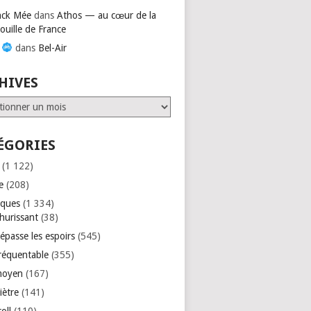
nck Mée
dans
Athos — au cœur de la
ouille de France
s
dans
Bel-Air
HIVES
ves
ÉGORIES
(1 122)
e
(208)
iques
(1 334)
hurissant
(38)
épasse les espoirs
(545)
réquentable
(355)
moyen
(167)
iètre
(141)