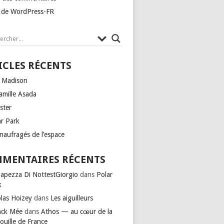
e de WordPress-FR
ICLES RÉCENTS
 Madison
amille Asada
ster
ar Park
naufragés de l’espace
MENTAIRES RÉCENTS
Capezza Di NottestGiorgio
dans
Polar
k
olas Hoizey
dans
Les aiguilleurs
nck Mée
dans
Athos — au cœur de la
ouille de France