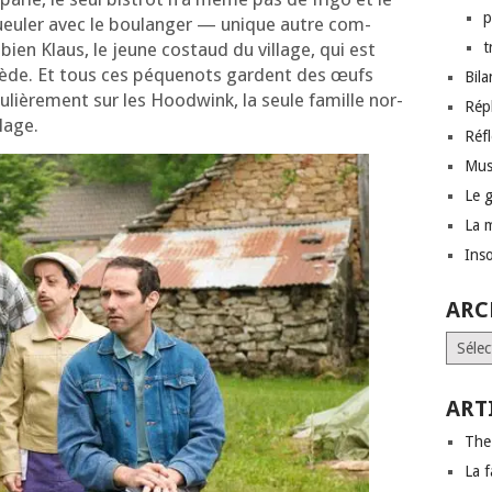
p
eu­ler avec le bou­lan­ger — unique autre com­
bien Klaus, le jeune cos­taud du vil­lage, qui est
t
 tiède. Et tous ces péque­nots gardent des œufs
Bil
u­liè­re­ment sur les Hoodwink, la seule famille nor­
Rép
llage.
Réf
Mus
Le 
La 
Inso
ARC
Archi
ART
The
La f