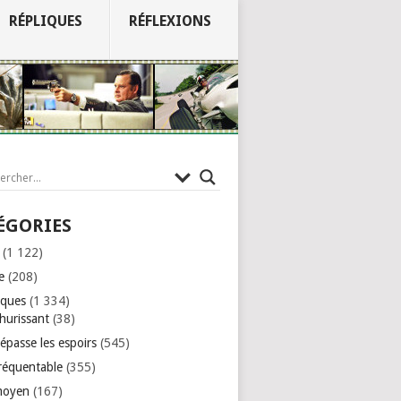
RÉPLIQUES
RÉFLEXIONS
ÉGORIES
(1 122)
e
(208)
iques
(1 334)
hurissant
(38)
épasse les espoirs
(545)
réquentable
(355)
moyen
(167)