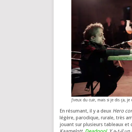
J’veux du cuir, mais si je dis ça,
En résu­mant, il y a deux
Hero co
légère, paro­dique, rurale, très 
jouant sur plu­sieurs tableaux et 
Kaamelott
,
Deadpool
,
Y a‑t-il un