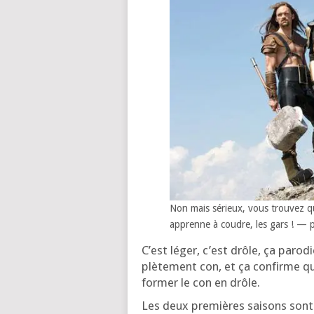
Non mais sérieux, vous trou­vez q
apprenne à coudre, les gars ! — p
C’est léger, c’est drôle, ça paro­
plè­te­ment con, et ça confirme qu
for­mer le con en drôle.
Les deux pre­mières sai­sons sont 