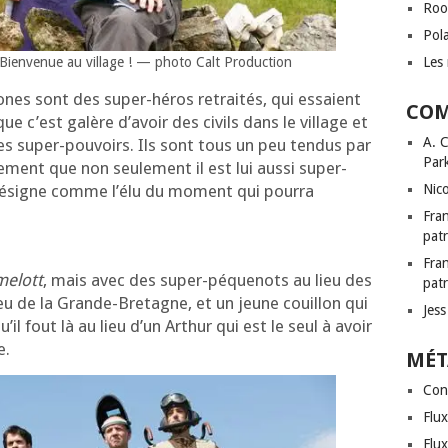
Roo
Pol
Les 
 Bienvenue au vil­lage ! — pho­to Calt Production
­tones sont des super-héros retrai­tés, qui essaient
COM
e c’est galère d’a­voir des civils dans le vil­lage et
A. 
s super-pou­voirs. Ils sont tous un peu ten­dus par
Par
­le­ment que non seule­ment il est lui aus­si super-
Nic
 désigne comme l’é­lu du moment qui pour­ra
Fra
patr
Fra
elott
, mais avec des super-péque­nots au lieu des
patr
lieu de la Grande-Bretagne, et un jeune couillon qui
Jes
l fout là au lieu d’un Arthur qui est le seul à avoir
e.
MÉT
Con
Flux
Flu