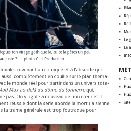
t
Bil
Rép
Réf
Mus
Le 
La 
depuis ton virage gothique là, tu te la pètes un peu
Inso
au juste ? — pho­to Calt Production
MÉT
a­doxale : reve­nant au comique et à l’ab­surde qui
t aus­si com­plè­te­ment en couille sur le plan thé­ma­
Con
vec le monde réel pour par­tir dans un uni­vers tota­
Flux
Mad Max au-delà du dôme du ton­nerre
qui,
Flu
onne pas. On y rigole à nou­veau de bon cœur et il
Sit
­ment réus­sie dont la série aborde la mort (la sienne
is la trame géné­rale est trop fou­traque pour