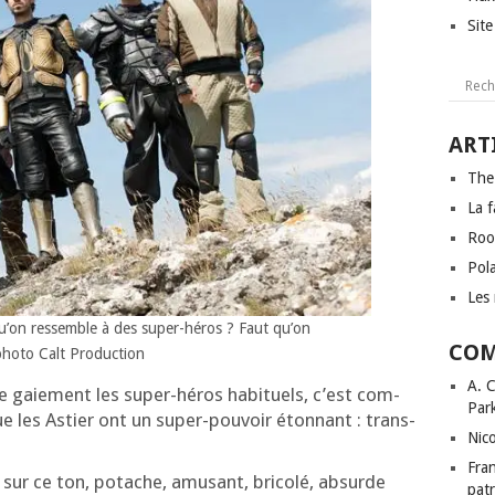
Sit
ART
The
La f
Roo
Pol
Les 
u’on res­semble à des super-héros ? Faut qu’on
COM
ho­to Calt Production
A. 
die gaie­ment les super-héros habi­tuels, c’est com­
Par
e les Astier ont un super-pou­voir éton­nant : trans­
Nic
Fra
sur ce ton, potache, amu­sant, bri­co­lé, absurde
patr