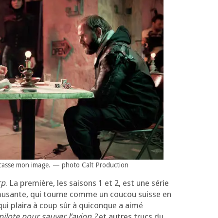
 je casse mon image. — pho­to Calt Production
rp
. La pre­mière, les sai­sons 1 et 2, est une série
amu­sante, qui tourne comme un cou­cou suisse en
qui plai­ra à coup sûr à qui­conque a aimé
 pilote pour sau­ver l’a­vion ?
et autres trucs du