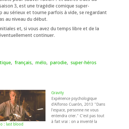
 sai­son 3, est une tra­gé­die comique super-
 au sérieux et tourne par­fois à vide, se regar­dant
pas au niveau du début.
i­tiales et, si vous avez du temps libre et de la
éven­tuel­le­ment continuer.
tique
,
français
,
mélo
,
parodie
,
super-héros
Gravity
Expérience psychologique
d'Alfonso Cuarón, 2013 "Dans
l'espace, personne ne vous
entendra crier." C'est pas tout
à fait vrai : on a inventé la
 : last blood
radio. Mais ça marche pas