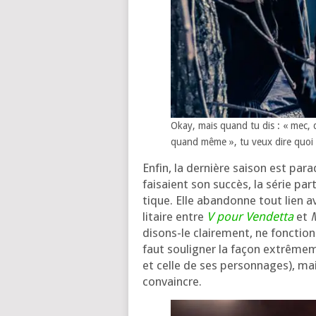
Okay, mais quand tu dis : « mec, 
quand même », tu veux dire quoi 
Enfin, la der­nière sai­son est par
fai­saient son suc­cès, la série par
tique. Elle aban­donne tout lien a
li­taire entre
V pour Vendetta
et
disons-le clai­re­ment, ne fonc­ti
faut sou­li­gner la façon extrê­me
et celle de ses per­son­nages), ma
convaincre.