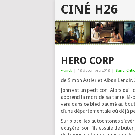
CINÉ H26
HERO CORP
Franck
|
18 décembre 2018
|
Série
,
Criti
de Simon Astier et Alban Lenoir,
John est un petit con. Alors qu’il d
apprend la mort de sa tante, là-b
ve­ra dans ce bled pau­mé au bout
d’une dépar­te­men­tale où déjà p
Sur place, les autoch­tones s’a­vèr
exa­gé­ré, son fils essaie de bute
de temps en temps quand on lui pa