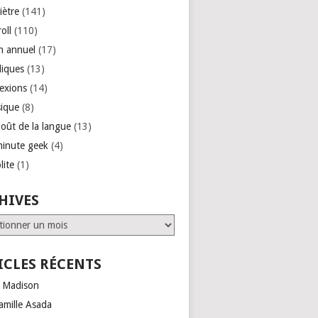
iètre
(141)
roll
(110)
an annuel
(17)
liques
(13)
lexions
(14)
ique
(8)
goût de la langue
(13)
minute geek
(4)
lite
(1)
HIVES
ves
ICLES RÉCENTS
 Madison
amille Asada