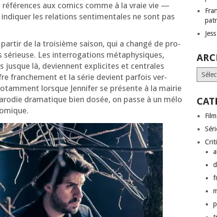
ies réfé­rences aux comics comme à la vraie vie —
Fra
ndi­quer les rela­tions sen­ti­men­tales ne sont pas
patr
Jes
à par­tir de la troi­sième sai­son, qui a chan­gé de pro­
 sérieuse. Les inter­ro­ga­tions méta­phy­siques,
ARC
 jusque là, deviennent expli­cites et cen­trales
Archi
fre fran­che­ment et la série devient par­fois ver­
notam­ment lorsque Jennifer se pré­sente à la mai­rie
aro­die dra­ma­tique bien dosée, on passe à un mélo
CAT
 comique.
Film
Séri
Crit
a
d
f
p