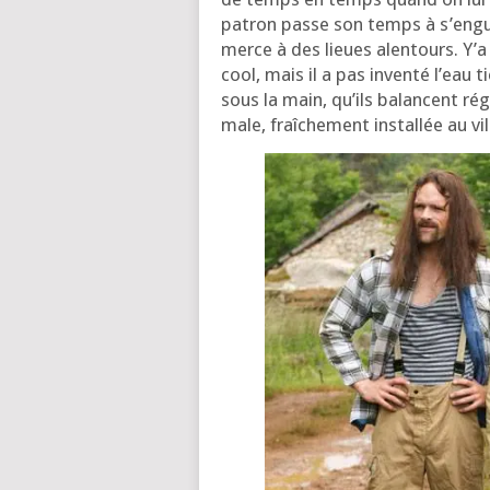
patron passe son temps à s’en­gu
merce à des lieues alen­tours. Y’a 
cool, mais il a pas inven­té l’eau
sous la main, qu’ils balancent rég
male, fraî­che­ment ins­tal­lée au vi