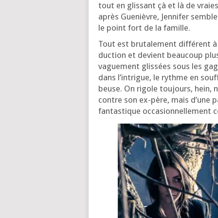
tout en glis­sant çà et là de vra
après Guenièvre, Jennifer semble i
le point fort de la famille.
Tout est bru­ta­le­ment dif­fé­rent 
duc­tion et devient beau­coup plus
vague­ment glis­sées sous les gags
dans l’in­trigue, le rythme en souf
beuse. On rigole tou­jours, hein, 
contre son ex-père, mais d’une p
fan­tas­tique occa­sion­nel­le­ment