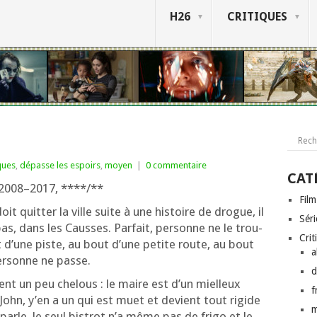
H26
CRITIQUES
ques
,
dépasse les espoirs
,
moyen
|
0 commentaire
CAT
 2008–2017, ****/**
Film
oit quit­ter la ville suite à une his­toire de drogue, il
Séri
as, dans les Causses. Parfait, per­sonne ne le trou­
Crit
 d’une piste, au bout d’une petite route, au bout
a
er­sonne ne passe.
d
ent un peu che­lous : le maire est d’un miel­leux
f
r John, y’en a un qui est muet et devient tout rigide
rle, le seul bis­trot n’a même pas de fri­go et le