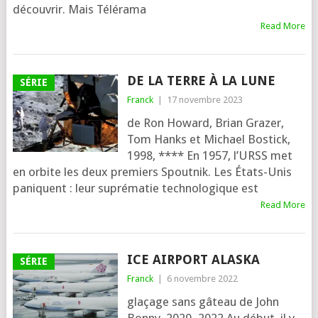
découvrir. Mais Télérama
Read More
DE LA TERRE À LA LUNE
SÉRIE
Franck
|
17 novembre 2023
de Ron Howard, Brian Grazer,
Tom Hanks et Michael Bostick,
1998, **** En 1957, l’URSS met
en orbite les deux pre­miers Spoutnik. Les États-Unis
paniquent : leur supré­ma­tie tech­no­lo­gique est
Read More
ICE AIRPORT ALASKA
SÉRIE
Franck
|
6 novembre 2022
gla­çage sans gâteau de John