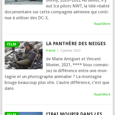
Bonny, 2020–2022 Au début, il y
eut Ice pilots NWT, la télé-réa­li­té
docu­men­taire sur cette com­pa­gnie aérienne qui conti­
nue à uti­li­ser des DC‑3,
Read More
LA PANTHÈRE DES NEIGES
FILM
Franck
|
5 janvier 2022
de Marie Amiguet et Vincent
Munier, 2021, **** Vous connais­
sez la dif­fé­rence entre une mon­
tagne et un pho­to­graphe ani­ma­lier ? La mon­tagne
bouge beau­coup plus vite. L’autre dif­fé­rence, c’est que
dans
Read More
J’IRAI MOURIR DANS LES
FILM