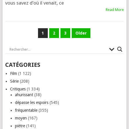
vous savez d’où il venait, ce
Read More
PAGINATION
1
2
3
Older
DES
PUBLICATIONS
CATÉGORIES
Film
(1 122)
Série
(208)
Critiques
(1 334)
ahurissant
(38)
dépasse les espoirs
(545)
fréquentable
(355)
moyen
(167)
piètre
(141)