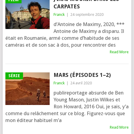
CARPATES
Franck
|
24 septembre 2020
d’Antoine de Maximy, 2020, ***
Antoine de Maximy a dis­pa­ru. Il
était en Roumanie, armé comme d’ha­bi­tude de ses
camé­ras et de son sac à dos, pour ren­con­trer des
Read More
MARS (ÉPISODES 1–2)
SÉRIE
Franck
|
24 avril 2020
publi­re­por­tage absurde de Ben
Young Mason, Justin Wilkes et
Ron Howard, 2016 Oui, je sais, y’a
comme du relâ­che­ment sur ce blog. Figurez-vous que
mon édi­teur habi­tuel m’a
Read More