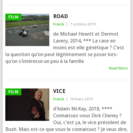
ROAD
FILM
Franck
|
7 octobre 2019
de Michael Hewitt et Dermot
Lavery, 2014, *** La case en
moins est-elle génétique ? C’est
la ques­tion qu’on peut légi­ti­me­ment se poser lors­
qu’on s’in­té­resse un peu à la famille
Read More
VICE
FILM
Franck
|
10 mars 2019
d’Adam McKay, 2018, ****
Connaissez-vous Dick Cheney ?
Oui, c’est ça, le vice-pré­sident de
Bush. Mais est-ce que vous le connais­sez ? Je veux dire,