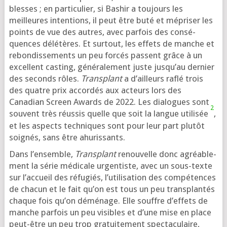
blesses ; en par­ti­cu­lier, si Bashir a tou­jours les
meilleures inten­tions, il peut être buté et mépri­ser les
points de vue des autres, avec par­fois des consé­
quences délé­tères. Et sur­tout, les effets de manche et
rebon­dis­se­ments un peu for­cés passent grâce à un
excellent cas­ting, géné­ra­le­ment juste jus­qu’au der­nier
des seconds rôles.
Transplant
a d’ailleurs raflé trois
des quatre prix accor­dés aux acteurs lors des
Canadian Screen Awards de 2022. Les dia­logues sont
2
sou­vent très réus­sis quelle que soit la langue uti­li­sée
,
et les aspects tech­niques sont pour leur part plu­tôt
soi­gnés, sans être ahurissants.
Dans l’en­semble,
Transplant
renou­velle donc agréa­ble­
ment la série médi­cale urgen­tiste, avec un sous-texte
sur l’ac­cueil des réfu­giés, l’u­ti­li­sa­tion des com­pé­tences
de cha­cun et le fait qu’on est tous un peu trans­plan­tés
chaque fois qu’on démé­nage. Elle souffre d’ef­fets de
manche par­fois un peu visibles et d’une mise en place
peut-être un peu trop gra­tui­te­ment spec­ta­cu­laire,