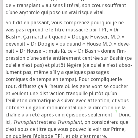
de « trans­plant » au sens lit­té­ral, son cœur souf­frant
d’une aryth­mie qui pose un vrai risque vital.
Soit dit en pas­sant, vous com­pre­nez pour­quoi je ne
vais pas reprendre le titre mas­sa­cré par TF1, « Dr
Bash ». Ça mar­chait quand « Doogie Howser, M.D. »
deve­nait « Dr Doogie » ou quand « House M.D. » deve­
nait « Dr House » ; mais là, ce « Dr Bash » donne l’im­
pres­sion d’une série entiè­re­ment cen­trée sur Bashir (ce
qu’elle n’est pas) et plu­tôt légère (ce qu’elle n’est abso­
lu­ment pas, même s’il y a quelques pas­sages
comiques de temps en temps). Pour com­pli­quer le
tout, dif­fu­sez ça à l’heure où les gens vont se cou­cher
et veulent une dis­trac­tion tran­quille plu­tôt qu’un
feuille­ton dra­ma­tique à suivre avec atten­tion, et vous
obte­nez un gadin monu­men­tal que la direc­tion de la
1
chaîne a arrê­té après cinq épi­sodes seule­ment.
Donc,
ici,
Transplant
res­te­ra
Transplant
, on consi­dé­re­ra que
c’est sous ce titre que vous pou­vez la voir sur Prime,
on oublie­ra l’é­pi­sode TF1, et pis c’est marre.