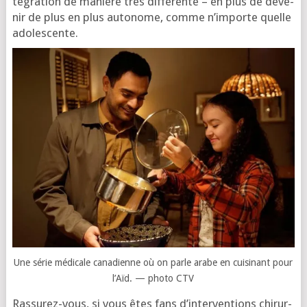
té­gra­tion de manière très dif­fé­rente – en plus de deve­
nir de plus en plus auto­nome, comme n’im­porte quelle
adolescente.
Une série médi­cale cana­dienne où on parle arabe en cui­si­nant pour
l’Aïd. — pho­to CTV
Rassurez-vous, si vous êtes fans d’in­ter­ven­tions chi­rur­