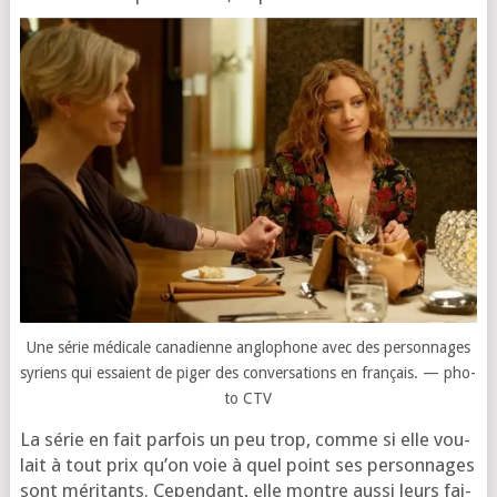
Une série médi­cale cana­dienne anglo­phone avec des per­son­nages
syriens qui essaient de piger des conver­sa­tions en fran­çais. — pho­
to CTV
La série en fait par­fois un peu trop, comme si elle vou­
lait à tout prix qu’on voie à quel point ses per­son­nages
sont méri­tants. Cependant, elle montre aus­si leurs fai­