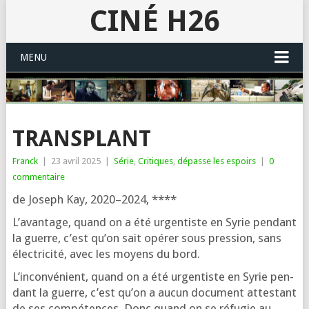
CINÉ H26
MENU
TRANSPLANT
Franck
|
23 avril 2025
|
Série
,
Critiques
,
dépasse les espoirs
|
0
commentaire
de Joseph Kay, 2020–2024, ****
L’avantage, quand on a été urgen­tiste en Syrie pen­dant
la guerre, c’est qu’on sait opé­rer sous pres­sion, sans
élec­tri­ci­té, avec les moyens du bord.
L’inconvénient, quand on a été urgen­tiste en Syrie pen­
dant la guerre, c’est qu’on a aucun docu­ment attes­tant
de ses com­pé­tences. Donc quand on se réfu­gie au