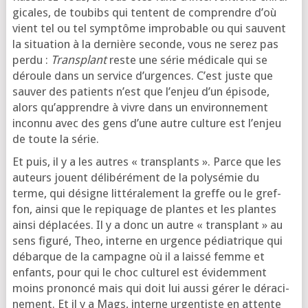
gi­cales, de tou­bibs qui tentent de com­prendre d’où
vient tel ou tel symp­tôme impro­bable ou qui sauvent
la situa­tion à la der­nière seconde, vous ne serez pas
per­du :
Transplant
reste une série médi­cale qui se
déroule dans un ser­vice d’ur­gences. C’est juste que
sau­ver des patients n’est que l’en­jeu d’un épi­sode,
alors qu’ap­prendre à vivre dans un envi­ron­ne­ment
incon­nu avec des gens d’une autre culture est l’en­jeu
de toute la série.
Et puis, il y a les autres « trans­plants ». Parce que les
auteurs jouent déli­bé­ré­ment de la poly­sé­mie du
terme, qui désigne lit­té­ra­le­ment la greffe ou le gref­
fon, ain­si que le repi­quage de plantes et les plantes
ain­si dépla­cées. Il y a donc un autre « trans­plant » au
sens figu­ré, Theo, interne en urgence pédia­trique qui
débarque de la cam­pagne où il a lais­sé femme et
enfants, pour qui le choc cultu­rel est évi­dem­ment
moins pro­non­cé mais qui doit lui aus­si gérer le déra­ci­
ne­ment. Et il y a Mags, interne urgen­tiste en attente