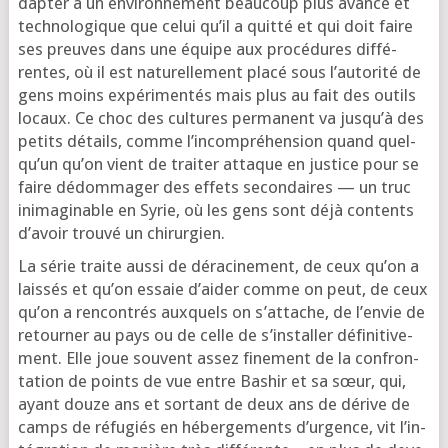
dap­ter à un envi­ron­ne­ment beau­coup plus avan­cé et
tech­no­lo­gique que celui qu’il a quit­té et qui doit faire
ses preuves dans une équipe aux pro­cé­dures dif­fé­
rentes, où il est natu­rel­le­ment pla­cé sous l’au­to­ri­té de
gens moins expé­ri­men­tés mais plus au fait des outils
locaux. Ce choc des cultures per­ma­nent va jus­qu’à des
petits détails, comme l’in­com­pré­hen­sion quand quel­
qu’un qu’on vient de trai­ter attaque en jus­tice pour se
faire dédom­ma­ger des effets secon­daires — un truc
inima­gi­nable en Syrie, où les gens sont déjà contents
d’a­voir trou­vé un chirurgien.
La série traite aus­si de déra­ci­ne­ment, de ceux qu’on a
lais­sés et qu’on essaie d’ai­der comme on peut, de ceux
qu’on a ren­con­trés aux­quels on s’at­tache, de l’en­vie de
retour­ner au pays ou de celle de s’ins­tal­ler défi­ni­ti­ve­
ment. Elle joue sou­vent assez fine­ment de la confron­
ta­tion de points de vue entre Bashir et sa sœur, qui,
ayant douze ans et sor­tant de deux ans de dérive de
camps de réfu­giés en héber­ge­ments d’ur­gence, vit l’in­