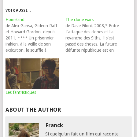
VOIR AUSSI…
Homeland
The clone wars
de Alex Gansa, Gideon Raff
de Dave Filoni, 2008,* Entre
et Howard Gordon, depuis
L'attaque des clones et La
2011, **** Un prisonnier
revanche des Siths, il s'est
irakien, à la veille de son
passé des choses. La future
exécution, le souffle à
défunte république est en
l'oreille de Carrie, agent de
guerre contre Dooku, tout
la CIA : "un prisonnier de
ça, et tous les coups sont
guerre américain a été
permis, la guerre, c'est sale.
retourné." C'est court, mais
Y compris capturer une
ça ne tombe pas dans
limace de dix kilos pour
l'oreille d'une sourde…
s'attirer les…
Les fant4stiques
ABOUT THE AUTHOR
Franck
Si quelqu'un fait un film qui raconte