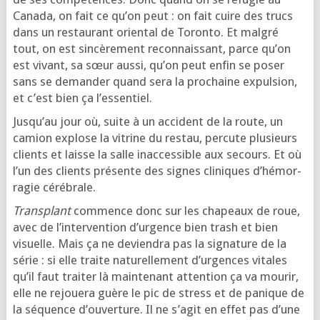
Canada, on fait ce qu’on peut : on fait cuire des trucs
dans un res­tau­rant orien­tal de Toronto. Et mal­gré
tout, on est sin­cè­re­ment recon­nais­sant, parce qu’on
est vivant, sa sœur aus­si, qu’on peut enfin se poser
sans se deman­der quand sera la pro­chaine expul­sion,
et c’est bien ça l’essentiel.
Jusqu’au jour où, suite à un acci­dent de la route, un
camion explose la vitrine du res­tau, per­cute plu­sieurs
clients et laisse la salle inac­ces­sible aux secours. Et où
l’un des clients pré­sente des signes cli­niques d’hé­mor­
ra­gie cérébrale.
Transplant
com­mence donc sur les cha­peaux de roue,
avec de l’in­ter­ven­tion d’ur­gence bien trash et bien
visuelle. Mais ça ne devien­dra pas la signa­ture de la
série : si elle traite natu­rel­le­ment d’ur­gences vitales
qu’il faut trai­ter là main­te­nant atten­tion ça va mou­rir,
elle ne rejoue­ra guère le pic de stress et de panique de
la séquence d’ou­ver­ture. Il ne s’a­git en effet pas d’une