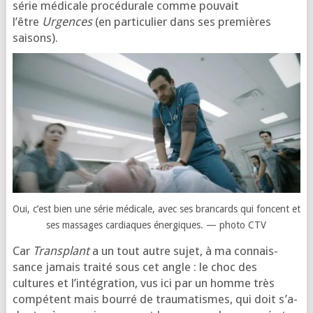
série médi­cale pro­cé­du­rale comme pou­vait
l’être
Urgences
(en par­ti­cu­lier dans ses pre­mières
saisons).
Oui, c’est bien une série médi­cale, avec ses bran­cards qui foncent et
ses mas­sages car­diaques éner­giques. — pho­to CTV
Car
Transplant
a un tout autre sujet, à ma connais­
sance jamais trai­té sous cet angle : le choc des
cultures et l’in­té­gra­tion, vus ici par un homme très
com­pé­tent mais bour­ré de trau­ma­tismes, qui doit s’a­