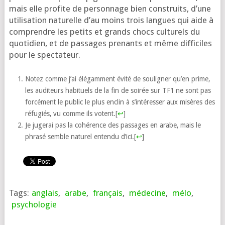
mais elle pro­fite de per­son­nage bien construits, d’une
uti­li­sa­tion natu­relle d’au moins trois langues qui aide à
com­prendre les petits et grands chocs cultu­rels du
quo­ti­dien, et de pas­sages pre­nants et même dif­fi­ciles
pour le spectateur.
Notez comme j’ai élé­gam­ment évi­té de sou­li­gner qu’en prime,
les audi­teurs habi­tuels de la fin de soi­rée sur TF1 ne sont pas
for­cé­ment le public le plus enclin à s’in­té­res­ser aux misères des
réfu­giés, vu comme ils votent.
[
↩
]
Je juge­rai pas la cohé­rence des pas­sages en arabe, mais le
phra­sé semble natu­rel enten­du d’i­ci.
[
↩
]
Tags:
anglais
,
arabe
,
français
,
médecine
,
mélo
,
psychologie