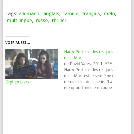
Tags:
allemand
,
anglais
,
famille
,
français
,
mélo
,
multilingue
,
russe
,
thriller
VOIR AUSSI…
Harry Potter et les reliques
de la Mort
de David Yates, 2011, ***
Harry Potter et les reliques
de la Mort est le septième et
dernier film de la série. Il a
Orphan black
été opportunément coupé
en deux. Opportunément
pour les producteurs bien
sûr, qui ont ainsi espoir de
doubler les recettes d'une
histoire qui tire à sa fin,…