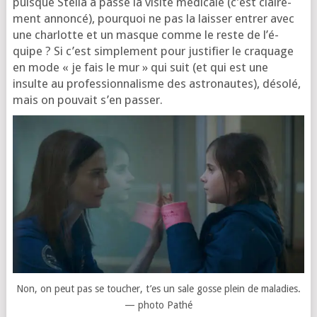
puisque Stella a pas­sé la visite médi­cale (c’est clai­re­
ment annon­cé), pour­quoi ne pas la lais­ser entrer avec
une char­lotte et un masque comme le reste de l’é­
quipe ? Si c’est sim­ple­ment pour jus­ti­fier le cra­quage
en mode « je fais le mur » qui suit (et qui est une
insulte au pro­fes­sion­na­lisme des astro­nautes), déso­lé,
mais on pou­vait s’en passer.
Non, on peut pas se tou­cher, t’es un sale gosse plein de mala­dies.
— pho­to Pathé