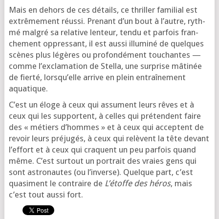
Mais en dehors de ces détails, ce thril­ler fami­lial est
extrê­me­ment réus­si. Prenant d’un bout à l’autre, ryth­
mé mal­gré sa rela­tive len­teur, ten­du et par­fois fran­
che­ment oppres­sant, il est aus­si illu­mi­né de quelques
scènes plus légères ou pro­fon­dé­ment tou­chantes —
comme l’ex­cla­ma­tion de Stella, une sur­prise mâti­née
de fier­té, lors­qu’elle arrive en plein entraî­ne­ment
aquatique.
C’est un éloge à ceux qui assument leurs rêves et à
ceux qui les sup­portent, à celles qui pré­tendent faire
des « métiers d’hommes » et à ceux qui acceptent de
revoir leurs pré­ju­gés, à ceux qui relèvent la tête devant
l’ef­fort et à ceux qui craquent un peu par­fois quand
même. C’est sur­tout un por­trait des vraies gens qui
sont astro­nautes (ou l’in­verse). Quelque part, c’est
qua­si­ment le contraire de
L’étoffe des héros
, mais
c’est tout aus­si fort.