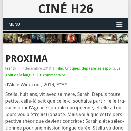
CINÉ H26
MENU
PROXIMA
Franck
|
4 décembre 2019
|
Film
,
Critiques
,
dépasse les espoirs
,
Le
goût de la langue
|
0 commentaire
d’Alice Winocour, 2019, ****
Stella, huit ans, vit avec sa mère, Sarah. Depuis toute
petite, celle-là sait que celle-ci sou­haite par­tir : elle tra­
vaille pour l’Agence spa­tiale euro­péenne, et elle a tou­
jours vou­lu être astro­naute. Mais voi­là que cette pers­
pec­tive théo­rique devient concrète : Sarah a été sélec­
tion­née pour une mis­sion longue durée. Stella va donc