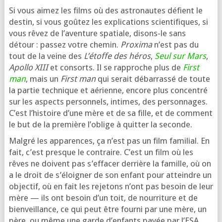
Si vous aimez les films où des astro­nautes défient le
des­tin, si vous goû­tez les expli­ca­tions scien­ti­fiques, si
vous rêvez de l’a­ven­ture spa­tiale, disons-le sans
détour : pas­sez votre che­min.
Proxima
n’est pas du
tout de la veine des
L’étoffe des héros
,
Seul sur Mars
,
Apollo XIII
et consorts. Il se rap­proche plus de
First
man
, mais un
First man
qui serait débar­ras­sé de toute
la par­tie tech­nique et aérienne, encore plus concen­tré
sur les aspects per­son­nels, intimes, des per­son­nages.
C’est l’his­toire d’une mère et de sa fille, et de com­ment
le but de la pre­mière l’o­blige à quit­ter la seconde.
Malgré les appa­rences, ça n’est pas un film fami­lial. En
fait, c’est presque le contraire. C’est un film où les
rêves ne doivent pas s’ef­fa­cer der­rière la famille, où on
a le droit de s’é­loi­gner de son enfant pour atteindre un
objec­tif, où en fait les reje­tons n’ont pas besoin de leur
mère — ils ont besoin d’un toit, de nour­ri­ture et de
bien­veillance, ce qui peut être four­ni par une mère, un
père, ou même une garde d’en­fants payée par l’ESA…