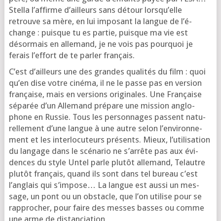
Stella l’af­firme d’ailleurs sans détour lors­qu’elle
retrouve sa mère, en lui impo­sant la langue de l’é­
change : puisque tu es par­tie, puisque ma vie est
désor­mais en alle­mand, je ne vois pas pour­quoi je
ferais l’ef­fort de te par­ler français.
C’est d’ailleurs une des grandes qua­li­tés du film : quoi
qu’en dise votre ciné­ma, il ne le passe pas en ver­sion
fran­çaise, mais en ver­sions ori­gi­nales. Une Française
sépa­rée d’un Allemand pré­pare une mis­sion anglo­
phone en Russie. Tous les per­son­nages passent natu­
rel­le­ment d’une langue à une autre selon l’en­vi­ron­ne­
ment et les inter­lo­cu­teurs pré­sents. Mieux, l’u­ti­li­sa­tion
du lan­gage dans le scé­na­rio ne s’ar­rête pas aux évi­
dences du style Untel parle plu­tôt alle­mand, Telautre
plu­tôt fran­çais, quand ils sont dans tel bureau c’est
l’an­glais qui s’im­pose… La langue est aus­si un mes­
sage, un pont ou un obs­tacle, que l’on uti­lise pour se
rap­pro­cher, pour faire des messes basses ou comme
une arme de distanciation.