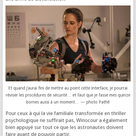
Et quand j’au­rai fini de mettre au point cette inter­face, je pour­rai
révi­ser les pro­cé­dures de sécu­ri­té… et faut que je fasse mes quinze
bornes aus­si à un moment… — pho­to Pathé
Pour ceux à qui la vie fami­liale trans­for­mée en thril­ler
psy­cho­lo­gique ne suf­fi­rait pas, Winocour a éga­le­ment
bien appuyé sur tout ce que les astro­nautes doivent
faire avant de pou­voir partir.