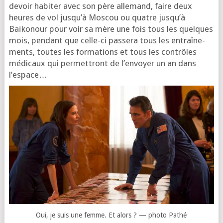
devoir habi­ter avec son père alle­mand, faire deux
heures de vol jus­qu’à Moscou ou quatre jus­qu’à
Baïkonour pour voir sa mère une fois tous les quelques
mois, pen­dant que celle-ci pas­se­ra tous les entraî­ne­
ments, toutes les for­ma­tions et tous les contrôles
médi­caux qui per­met­tront de l’en­voyer un an dans
l’espace…
Oui, je suis une femme. Et alors ? — pho­to Pathé