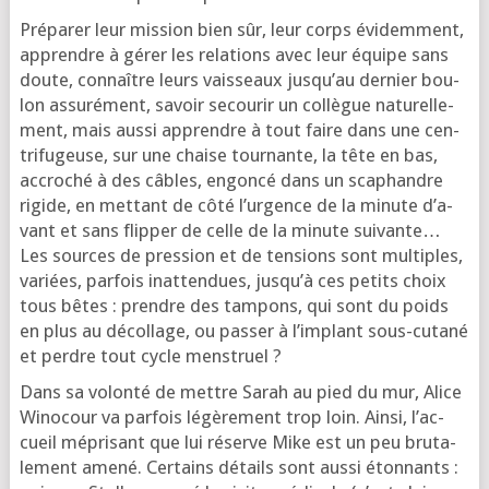
Préparer leur mis­sion bien sûr, leur corps évi­dem­ment,
apprendre à gérer les rela­tions avec leur équipe sans
doute, connaître leurs vais­seaux jus­qu’au der­nier bou­
lon assu­ré­ment, savoir secou­rir un col­lègue natu­rel­le­
ment, mais aus­si apprendre à tout faire dans une cen­
tri­fu­geuse, sur une chaise tour­nante, la tête en bas,
accro­ché à des câbles, engon­cé dans un sca­phandre
rigide, en met­tant de côté l’ur­gence de la minute d’a­
vant et sans flip­per de celle de la minute sui­vante…
Les sources de pres­sion et de ten­sions sont mul­tiples,
variées, par­fois inat­ten­dues, jus­qu’à ces petits choix
tous bêtes : prendre des tam­pons, qui sont du poids
en plus au décol­lage, ou pas­ser à l’im­plant sous-cuta­né
et perdre tout cycle menstruel ?
Dans sa volon­té de mettre Sarah au pied du mur, Alice
Winocour va par­fois légè­re­ment trop loin. Ainsi, l’ac­
cueil mépri­sant que lui réserve Mike est un peu bru­ta­
le­ment ame­né. Certains détails sont aus­si éton­nants :