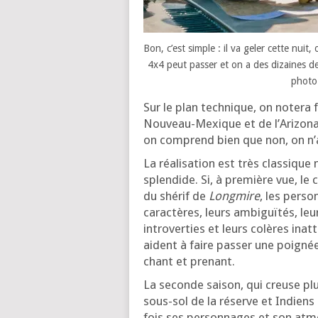
Bon, c’est simple : il va geler cette nuit
4x4 peut pas­ser et on a des dizaines de 
pho­t
Sur le plan tech­nique, on note­ra
Nouveau-Mexique et de l’Arizona 
on com­prend bien que non, on n’a
La réa­li­sa­tion est très clas­sique
splen­dide. Si, à pre­mière vue, le
du shé­rif de
Longmire
, les per­s
carac­tères, leurs ambi­guï­tés, leu
intro­ver­ties et leurs colères inat
aident à faire pas­ser une poi­gnée
chant et prenant.
La seconde sai­son, qui creuse plus
sous-sol de la réserve et Indiens
fois ses per­son­nages et son atm