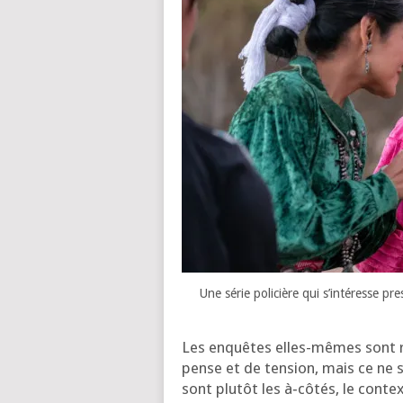
Une série poli­cière qui s’in­té­resse 
Les enquêtes elles-mêmes sont ra
pense et de ten­sion, mais ce ne son
sont plu­tôt les à‑côtés, le conte