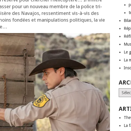
p
pas­ser pour un nou­veau membre de la police tri­
misère des Navajos, res­sen­ti­ment vis-à-vis des
t
moins fon­dées et mani­pu­la­tions poli­tiques, la vie
Bil
uée…
Rép
Réf
Mus
Le 
La 
Inso
ARC
Archi
ART
The
La f