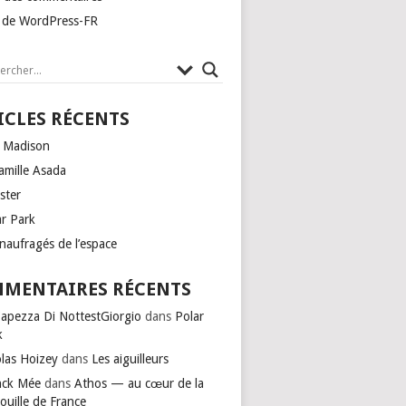
e de WordPress-FR
ICLES RÉCENTS
 Madison
amille Asada
ster
ar Park
naufragés de l’espace
MENTAIRES RÉCENTS
Capezza Di NottestGiorgio
dans
Polar
k
olas Hoizey
dans
Les aiguilleurs
nck Mée
dans
Athos — au cœur de la
ouille de France