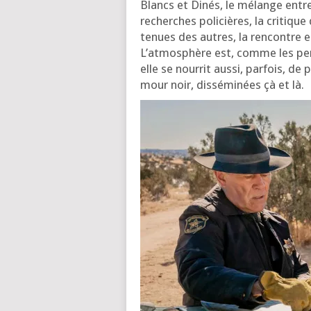
Blancs et Dinés, le mélange entre 
recherches poli­cières, la cri­tiq
tenues des autres, la ren­contre e
L’atmosphère est, comme les per­
elle se nour­rit aus­si, par­fois, d
mour noir, dis­sé­mi­nées çà et là.