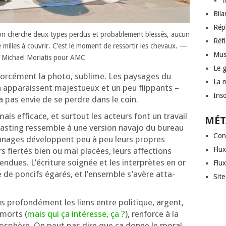
t
Bil
Rép
, on cherche deux types per­dus et pro­ba­ble­ment bles­sés, aucun
Réf
milles à cou­vrir. C’est le moment de res­sor­tir les che­vaux. —
Mus
o Michael Moriatis pour AMC
Le 
 for­cé­ment la pho­to, sublime. Les pay­sages du
La 
appa­raissent majes­tueux et un peu flip­pants –
Inso
 pas envie de se perdre dans le coin.
 mais effi­cace, et sur­tout les acteurs font un tra­vail
MÉT
 cas­ting res­semble à une ver­sion nava­jo du bureau
Con
on­nages déve­loppent peu à peu leurs propres
Flux
rs fier­tés bien ou mal pla­cées, leurs affec­tions
­ten­dues. L’écriture soi­gnée et les inter­prètes en or
Flu
 de pon­cifs éga­rés, et l’en­semble s’a­vère atta­
Sit
 pro­fon­dé­ment les liens entre poli­tique, argent,
 morts (
mais qui ça inté­resse, ça ?
), ren­force à la
o­sphère. On peut pas dire que ça donne le moral,