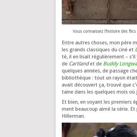
Vous connais­sez l’his­toire des f
Entre autres choses, mon père m’
les grands clas­siques du ciné et
té, il en lisait régu­liè­re­ment – s’
de
Cartland
et de
Buddy Longwa
quelques années, de pas­sage che
biblio­thèque : tout un rayon éta
avait décou­vert ça, trou­vé que c
taine dans les quelques mois où j
Et bien, en voyant les pre­miers 
ment beau­coup aimé la série. Et
Hillerman.