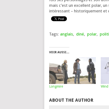
mais c’est un excellent polar, un
inté­res­sant – his­to­ri­que­ment e
Tags:
anglais
,
diné
,
polar
,
polit
VOIR AUSSI…
Longmire
Wind 
ABOUT THE AUTHOR