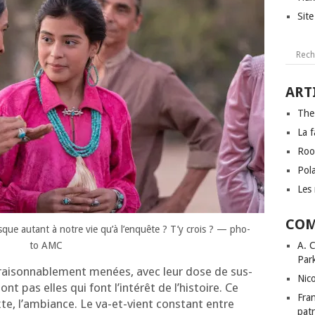
Sit
ART
The
La f
Roo
Pol
Les 
COM
presque autant à notre vie qu’à l’en­quête ? T’y crois ? — pho­
to AMC
A. 
Par
i­son­na­ble­ment menées, avec leur dose de sus­
Nic
t pas elles qui font l’in­té­rêt de l’his­toire. Ce
Fra
xte, l’am­biance. Le va-et-vient constant entre
patr