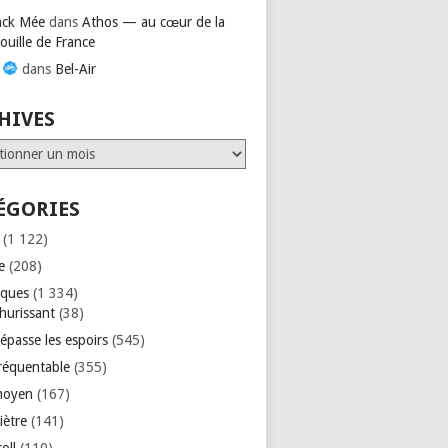
nck Mée
dans
Athos — au cœur de la
ouille de France
s
dans
Bel-Air
HIVES
ves
ÉGORIES
(1 122)
e
(208)
iques
(1 334)
hurissant
(38)
épasse les espoirs
(545)
réquentable
(355)
moyen
(167)
iètre
(141)