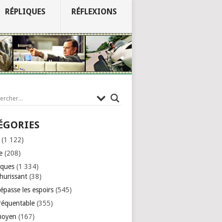
RÉPLIQUES
RÉFLEXIONS
ÉGORIES
(1 122)
e
(208)
iques
(1 334)
hurissant
(38)
épasse les espoirs
(545)
réquentable
(355)
moyen
(167)