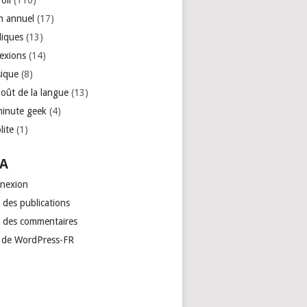
roll
(110)
an annuel
(17)
liques
(13)
lexions
(14)
ique
(8)
goût de la langue
(13)
minute geek
(4)
lite
(1)
A
nexion
 des publications
x des commentaires
e de WordPress-FR