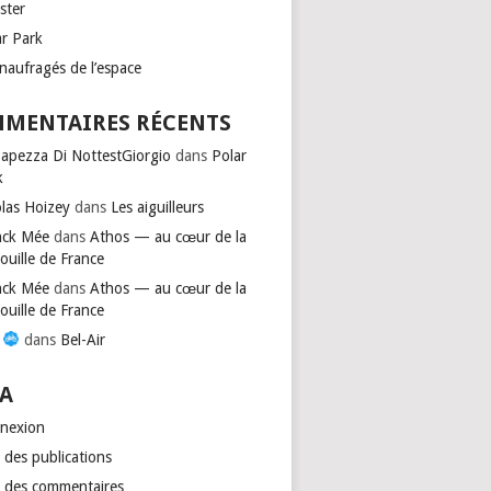
ster
ar Park
naufragés de l’espace
MENTAIRES RÉCENTS
Capezza Di NottestGiorgio
dans
Polar
k
olas Hoizey
dans
Les aiguilleurs
nck Mée
dans
Athos — au cœur de la
ouille de France
nck Mée
dans
Athos — au cœur de la
ouille de France
s
dans
Bel-Air
A
nexion
 des publications
x des commentaires