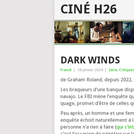
CINÉ H26
DARK WINDS
Franck
|
18 janvier 2024
|
Série
,
Critique
de Graham Roland, depuis 2022,
Les bra­queurs d’une banque dis­pa
nava­jo. Le FBI mène l’en­quête qu
quage, pro­met d’être de celles q
Peu après, un homme et une femme
enquête échoit natu­rel­le­ment à l
per­sonne n’a rien à faire (
qui s’in
c’est l’oc­ca­sion de péné­trer sur l