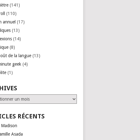
iètre
(141)
roll
(110)
an annuel
(17)
liques
(13)
lexions
(14)
ique
(8)
goût de la langue
(13)
minute geek
(4)
lite
(1)
HIVES
ves
ICLES RÉCENTS
 Madison
amille Asada