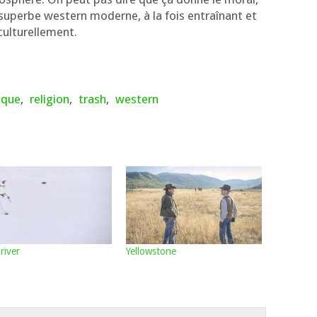
 superbe wes­tern moderne, à la fois entraî­nant et
t culturellement.
ique
,
religion
,
trash
,
western
river
Yellowstone