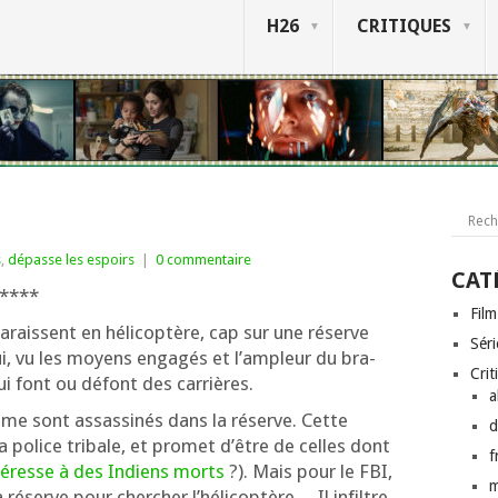
H26
CRITIQUES
s
,
dépasse les espoirs
|
0 commentaire
CAT
 ****
Film
­raissent en héli­co­ptère, cap sur une réserve
Séri
i, vu les moyens enga­gés et l’am­pleur du bra­
Crit
ui font ou défont des carrières.
a
 sont assas­si­nés dans la réserve. Cette
d
a police tri­bale, et pro­met d’être de celles dont
f
­té­resse à des Indiens morts
?). Mais pour le FBI,
a réserve pour cher­cher l’hé­li­co­ptère… Il infiltre