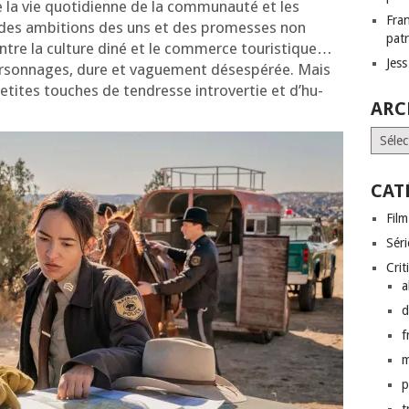
la vie quo­ti­dienne de la com­mu­nau­té et les
Fra
ue des ambi­tions des uns et des pro­messes non
patr
ntre la culture diné et le com­merce tou­ris­tique…
Jes
son­nages, dure et vague­ment déses­pé­rée. Mais
e petites touches de ten­dresse intro­ver­tie et d’hu­
ARC
Archi
CAT
Film
Séri
Crit
a
d
f
p