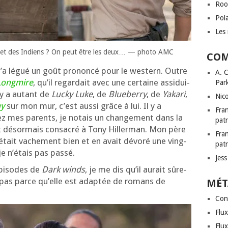
Roo
Pol
Les 
lics et des Indiens ? On peut être les deux… — pho­to AMC
COM
a légué un goût pro­non­cé pour le wes­tern. Outre
A. 
Longmire
, qu’il regar­dait avec une cer­taine assi­dui­
Par
il y a autant de
Lucky Luke
, de
Blueberry
, de
Yakari
,
Nic
y
sur mon mur, c’est aus­si grâce à lui. Il y a
Fra
z mes parents, je notais un chan­ge­ment dans la
patr
it désor­mais consa­cré à Tony Hillerman. Mon père
Fra
’é­tait vache­ment bien et en avait dévo­ré une ving­
patr
e n’é­tais pas passé.
Jes
épi­sodes de
Dark winds
, je me dis qu’il aurait sûre­
 pas parce qu’elle est adap­tée de romans de
MÉT
Con
Flux
Flu