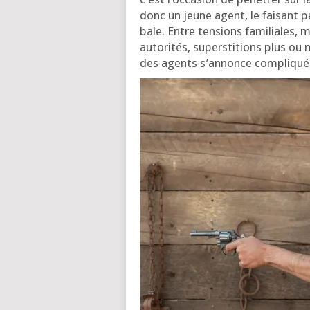
donc un jeune agent, le fai­sant 
bale. Entre ten­sions fami­liales, 
auto­ri­tés, super­sti­tions plus ou 
des agents s’an­nonce compliq