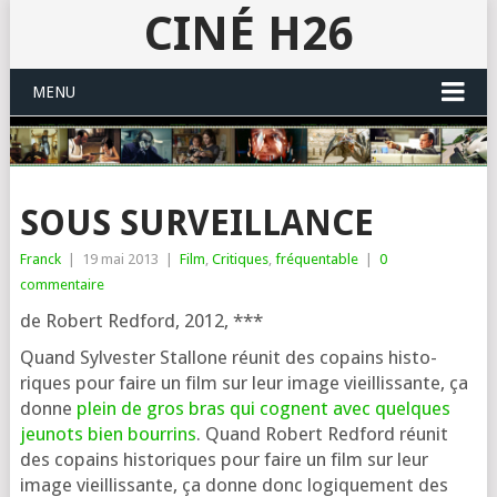
CINÉ H26
MENU
SOUS SURVEILLANCE
Franck
|
19 mai 2013
|
Film
,
Critiques
,
fréquentable
|
0
commentaire
de Robert Redford, 2012, ***
Quand Sylvester Stallone réunit des copains his­to­
riques pour faire un film sur leur image vieillis­sante, ça
donne
plein de gros bras qui cognent avec quelques
jeu­nots bien bour­rins
. Quand Robert Redford réunit
des copains his­to­riques pour faire un film sur leur
image vieillis­sante, ça donne donc logi­que­ment des