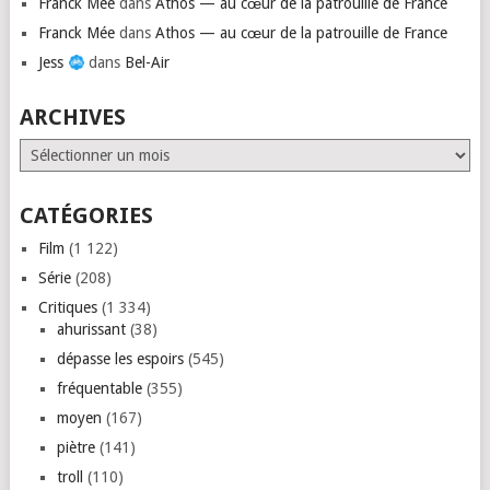
Franck Mée
dans
Athos — au cœur de la patrouille de France
Franck Mée
dans
Athos — au cœur de la patrouille de France
Jess
dans
Bel-Air
ARCHIVES
Archives
CATÉGORIES
Film
(1 122)
Série
(208)
Critiques
(1 334)
ahurissant
(38)
dépasse les espoirs
(545)
fréquentable
(355)
moyen
(167)
piètre
(141)
troll
(110)