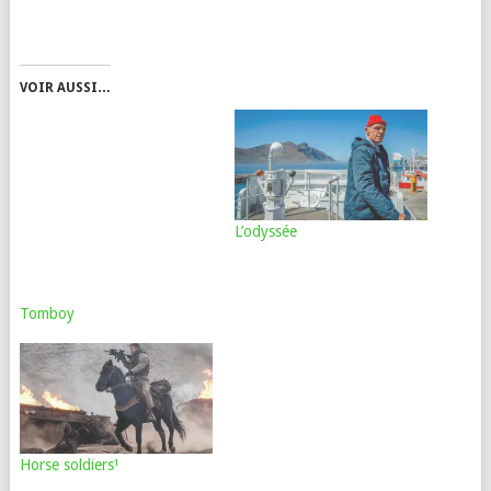
VOIR AUSSI…
L’odyssée
Tomboy
Horse soldiers¹