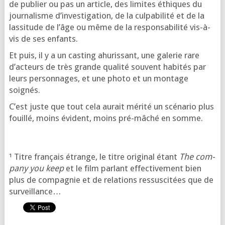
de publier ou pas un article, des limites éthiques du
jour­na­lisme d’in­ves­ti­ga­tion, de la culpa­bi­li­té et de la
las­si­tude de l’âge ou même de la res­pon­sa­bi­li­té vis-à-
vis de ses enfants.
Et puis, il y a un cas­ting ahu­ris­sant, une gale­rie rare
d’ac­teurs de très grande qua­li­té sou­vent habi­tés par
leurs per­son­nages, et une pho­to et un mon­tage
soignés.
C’est juste que tout cela aurait méri­té un scé­na­rio plus
fouillé, moins évident, moins pré-mâché en somme.
¹ Titre fran­çais étrange, le titre ori­gi­nal étant
The com­
pa­ny you keep
et le film par­lant effec­ti­ve­ment bien
plus de com­pa­gnie et de rela­tions res­sus­ci­tées que de
surveillance…