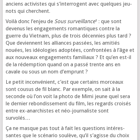
anciens acti­vistes qui s’in­ter­rogent avec quelques jeu­
nots qui cherchent.
Voilà donc l’en­jeu de
Sous sur­veillance
¹ : que sont
deve­nus les enga­ge­ments roman­tiques contre la
guerre du Vietnam, plus de trois décen­nies plus tard ?
Que deviennent les alliances pas­sées, les ami­tiés
nouées, les idéo­lo­gies adop­tées, confron­tées à l’âge et
aux nou­veaux enga­ge­ments fami­liaux ? Et qu’en est-il
de la rédemp­tion quand on a pas­sé trente ans en
cavale ou sous un nom d’emprunt ?
Le petit incon­vé­nient, c’est que cer­tains mor­ceaux
sont cou­sus de fil blanc. Par exemple, on sait à la
seconde où l’on voit la pho­to de Mimi jeune quel sera
le der­nier rebon­dis­se­ment du film, les regards croi­sés
entre ex-anar­chistes et néo-jour­na­liste sont
survolés…
Ça ne masque pas tout à fait les ques­tions inté­res­
santes que le scé­na­rio sou­lève, qu’il s’a­gisse du choix