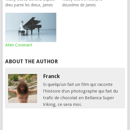
dieu parmi les dieux, James
deuxième de James
Cameron s'est attaqué à ce
Cameron. Logiquement, la
qui n'était pas encore une
production a donc confié le
série : la sale bestiole
troisième opus de la série
increvable connue sous le
Alien à un inconnu : c'est
surnom de "alien". C'était
David Fincher qui se glisse
osé, Le huitième…
dans les pas de deux…
Alien Covenant
ABOUT THE AUTHOR
Franck
Si quelqu'un fait un film qui raconte
l'histoire d'un photographe qui fait du
trafic de chocolat en Bellanca Super
Viking, ce sera moi.