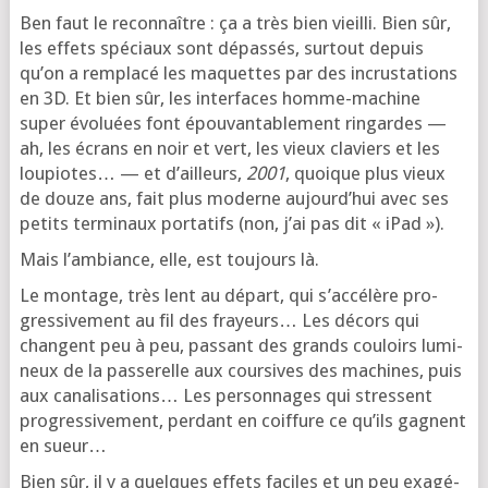
Ben faut le recon­naître : ça a très bien vieilli. Bien sûr,
les effets spé­ciaux sont dépas­sés, sur­tout depuis
qu’on a rem­pla­cé les maquettes par des incrus­ta­tions
en 3D. Et bien sûr, les inter­faces homme-machine
super évo­luées font épou­van­ta­ble­ment rin­gardes —
ah, les écrans en noir et vert, les vieux cla­viers et les
lou­piotes… — et d’ailleurs,
2001
, quoique plus vieux
de douze ans, fait plus moderne aujourd’­hui avec ses
petits ter­mi­naux por­ta­tifs (non, j’ai pas dit « iPad »).
Mais l’am­biance, elle, est tou­jours là.
Le mon­tage, très lent au départ, qui s’ac­cé­lère pro­
gres­si­ve­ment au fil des frayeurs… Les décors qui
changent peu à peu, pas­sant des grands cou­loirs lumi­
neux de la pas­se­relle aux cour­sives des machines, puis
aux cana­li­sa­tions… Les per­son­nages qui stressent
pro­gres­si­ve­ment, per­dant en coif­fure ce qu’ils gagnent
en sueur…
Bien sûr, il y a quelques effets faciles et un peu exa­gé­