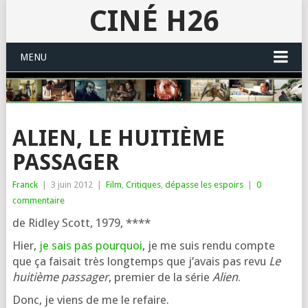
CINÉ H26
MENU
ALIEN, LE HUITIÈME
PASSAGER
Franck
|
3 juin 2012
|
Film
,
Critiques
,
dépasse les espoirs
|
0
commentaire
de Ridley Scott, 1979, ****
Hier,
je sais pas pour­quoi
, je me suis ren­du compte
que ça fai­sait très long­temps que j’a­vais pas revu
Le
hui­tième pas­sa­ger
, pre­mier de la série
Alien
.
Donc, je viens de me le refaire.