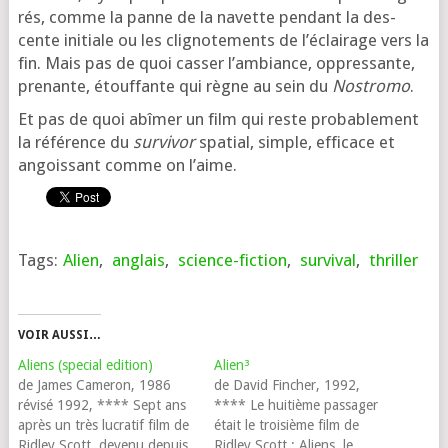
rés, comme la panne de la navette pen­dant la des­
cente ini­tiale ou les cli­gno­te­ments de l’é­clai­rage vers la
fin. Mais pas de quoi cas­ser l’am­biance, oppres­sante,
pre­nante, étouf­fante qui règne au sein du
Nostromo
.
Et pas de quoi abî­mer un film qui reste pro­ba­ble­ment
la réfé­rence du
sur­vi­vor
spa­tial, simple, effi­cace et
angois­sant comme on l’aime.
Tags:
Alien
,
anglais
,
science-fiction
,
survival
,
thriller
VOIR AUSSI…
Aliens (special edition)
Alien³
de James Cameron, 1986
de David Fincher, 1992,
révisé 1992, **** Sept ans
**** Le huitième passager
après un très lucratif film de
était le troisième film de
Ridley Scott, devenu depuis
Ridley Scott ; Aliens, le