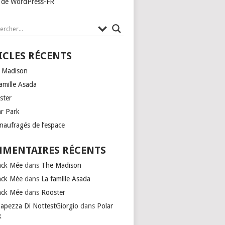
e de WordPress-FR
ICLES RÉCENTS
 Madison
amille Asada
ster
ar Park
naufragés de l’espace
MENTAIRES RÉCENTS
nck Mée
dans
The Madison
nck Mée
dans
La famille Asada
nck Mée
dans
Rooster
Capezza Di NottestGiorgio
dans
Polar
k