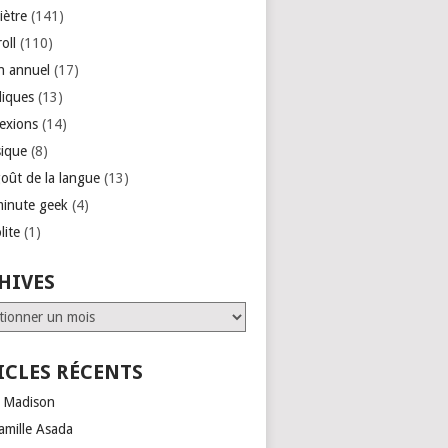
iètre
(141)
roll
(110)
an annuel
(17)
liques
(13)
lexions
(14)
ique
(8)
goût de la langue
(13)
minute geek
(4)
lite
(1)
HIVES
ves
ICLES RÉCENTS
 Madison
amille Asada