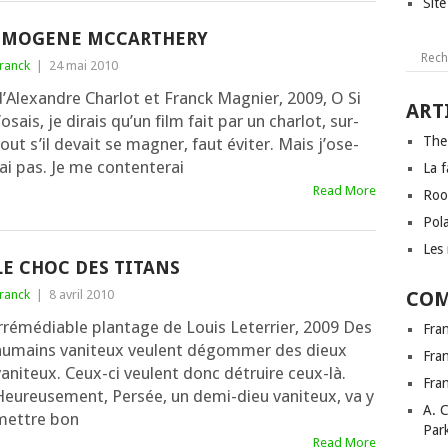
Sit
IMOGENE MCCARTHERY
ranck
|
24 mai 2010
d’Alexandre Charlot et Franck Magnier, 2009, O Si
ART
’o­sais, je dirais qu’un film fait par un char­lot, sur­
The
out s’il devait se magner, faut éviter. Mais j’o­se­
ai pas. Je me conten­te­rai
La f
Read More
Roo
Pol
Les 
LE CHOC DES TITANS
ranck
|
8 avril 2010
COM
rré­mé­diable plan­tage de Louis Leterrier, 2009 Des
Fra
humains vani­teux veulent dégom­mer des dieux
Fra
ani­teux. Ceux-ci veulent donc détruire ceux-là.
Fra
Heureusement, Persée, un demi-dieu vani­teux, va y
A. 
mettre bon
Par
Read More