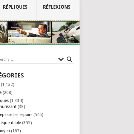
RÉPLIQUES
RÉFLEXIONS
ÉGORIES
(1 122)
e
(208)
iques
(1 334)
hurissant
(38)
épasse les espoirs
(545)
réquentable
(355)
moyen
(167)