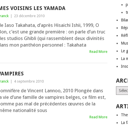
p
MES VOISINS LES YAMADA
t
ranck
|
23 décembre 2010
Bil
e Iaso Takahata, d’a­près Hisaichi Ishii, 1999, O
Rép
on, c’est une grande pre­mière : on parle d’un truc
Réf
es stu­dios Ghibli (qui ras­semblent deux divi­ni­tés
Mus
dans mon pan­théon per­son­nel : Takahata
Le 
Read More
La 
Inso
VAMPIRES
ARC
ranck
|
4 septembre 2010
Archi
som­ni­fère de Vincent Lannoo, 2010 Plongée dans
a vie d’une famille de vam­pires belges, ce film est,
comme pas mal de pré­cé­dentes œuvres de la
ART
ême natio­na­li­té sous
The
Read More
La f