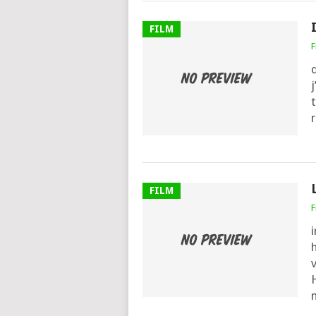
FILM
F
j
t
r
FILM
F
i
v