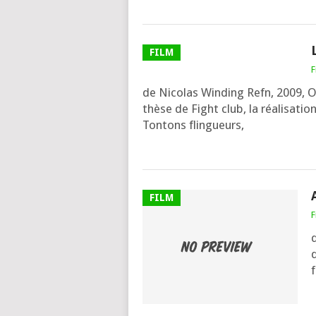
FILM
F
de Nicolas Winding Refn, 2009, O I
thèse de Fight club, la réa­li­sa­ti
Tontons flin­gueurs,
FILM
F
d
d
f