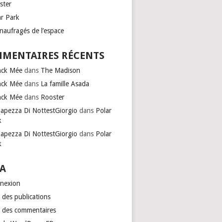
ster
ar Park
naufragés de l’espace
MENTAIRES RÉCENTS
nck Mée
dans
The Madison
nck Mée
dans
La famille Asada
nck Mée
dans
Rooster
Capezza Di NottestGiorgio
dans
Polar
k
Capezza Di NottestGiorgio
dans
Polar
k
A
nexion
 des publications
x des commentaires