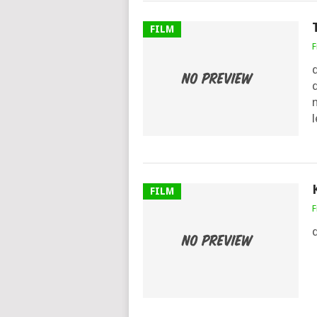
FILM
F
d
m
l
FILM
F