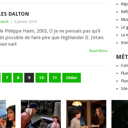
Rép
Réf
LES DALTON
Mus
ranck
|
3 janvier 2010
Le 
e Philippe Haim, 2003, O Je ne pen­sais pas qu’il
La 
ût pos­sible de faire pire que Highlander II. J’étais
Inso
ien naïf.
Read More
MÉT
Con
Flux
7
8
9
10
11
Older
Flu
Sit