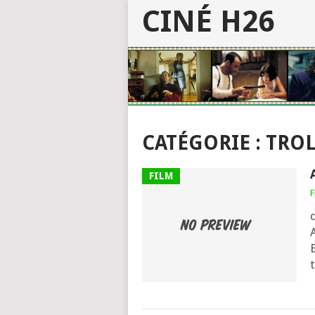
CINÉ H26
CATÉGORIE :
TROL
FILM
F
A
t