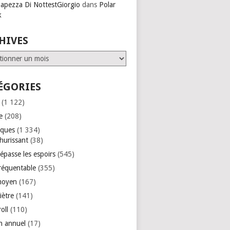
Capezza Di NottestGiorgio
dans
Polar
k
HIVES
ves
ÉGORIES
(1 122)
e
(208)
iques
(1 334)
hurissant
(38)
épasse les espoirs
(545)
réquentable
(355)
moyen
(167)
iètre
(141)
roll
(110)
an annuel
(17)