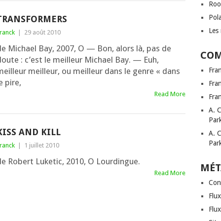
Roo
Pol
TRANSFORMERS
Les 
ranck
|
29 août 2010
de Michael Bay, 2007, O — Bon, alors là, pas de
COM
oute : c’est le meilleur Michael Bay. — Euh,
eilleur meilleur, ou meilleur dans le genre « dans
Fra
e pire,
Fra
Read More
Fra
A. 
Par
KISS AND KILL
A. 
Par
ranck
|
1 juillet 2010
de Robert Luketic, 2010, O Lourdingue.
MÉT
Read More
Con
Flux
Flu