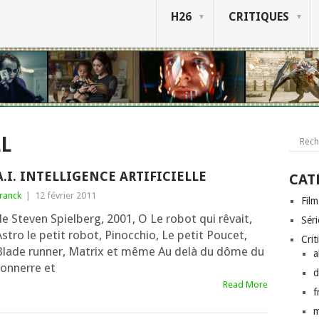
H26
CRITIQUES
L
A.I. INTELLIGENCE ARTIFICIELLE
CAT
ranck
|
12 février 2011
Film
de Steven Spielberg, 2001, O Le robot qui rêvait,
Séri
stro le petit robot, Pinocchio, Le petit Poucet,
Crit
Blade run­ner, Matrix et même Au delà du dôme du
a
on­nerre et
d
Read More
f