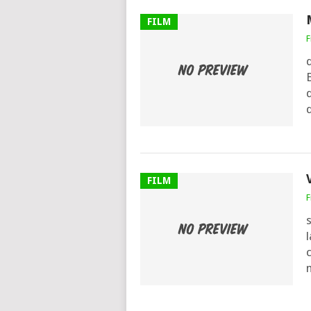
FILM
F
d
B
d
FILM
F
l
m