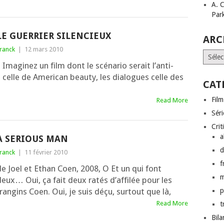
A. 
Par
LE GUERRIER SILENCIEUX
ARC
ranck
|
12 mars 2010
Archi
maginez un film dont le scé­na­rio serait l’an­ti­
on celle de American beau­ty, les dia­logues celle des
CAT
Film
Read More
Séri
Crit
a
A SERIOUS MAN
d
ranck
|
11 février 2010
f
e Joel et Ethan Coen, 2008, O Et un qui font
eux… Oui, ça fait deux ratés d’af­fi­lée pour les
ran­gins Coen. Oui, je suis déçu, sur­tout que là,
p
Read More
t
Bil