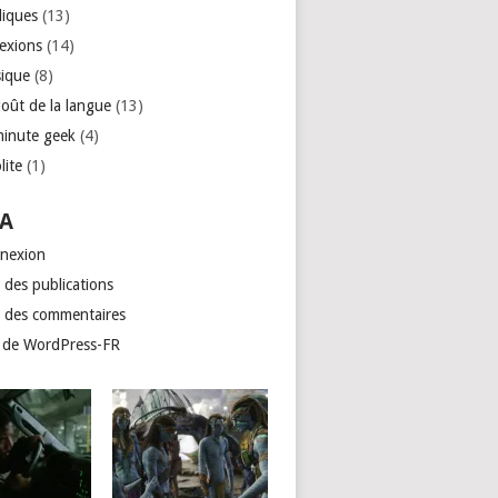
liques
(13)
lexions
(14)
ique
(8)
goût de la langue
(13)
minute geek
(4)
lite
(1)
A
nexion
 des publications
x des commentaires
e de WordPress-FR