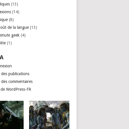
liques
(13)
lexions
(14)
ique
(8)
goût de la langue
(13)
minute geek
(4)
lite
(1)
A
nexion
 des publications
x des commentaires
e de WordPress-FR