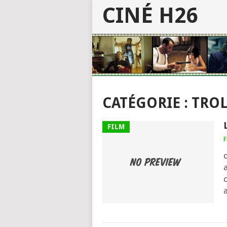
CINÉ H26
CATÉGORIE :
TROL
FILM
F
a