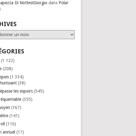
Capezza Di NottestGiorgio
dans
Polar
k
HIVES
ves
ÉGORIES
(1 122)
e
(208)
iques
(1 334)
hurissant
(38)
épasse les espoirs
(545)
réquentable
(355)
moyen
(167)
iètre
(141)
roll
(110)
an annuel
(17)