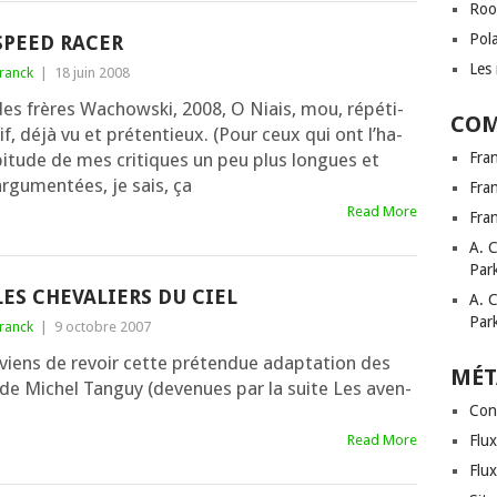
Roo
Pol
SPEED RACER
Les 
ranck
|
18 juin 2008
des frères Wachowski, 2008, O Niais, mou, répé­ti­
COM
if, déjà vu et prétentieux. (Pour ceux qui ont l’ha­
i­tude de mes cri­tiques un peu plus longues et
Fra
rgu­men­tées, je sais, ça
Fra
Read More
Fra
A. 
Par
LES CHEVALIERS DU CIEL
A. 
Par
ranck
|
9 octobre 2007
iens de revoir cette pré­ten­due adap­ta­tion des
MÉT
 de Michel Tanguy (deve­nues par la suite Les aven­
Con
Read More
Flux
Flu