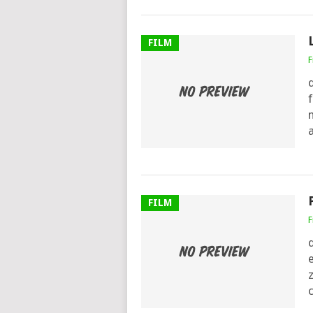
FILM
F
f
m
FILM
F
e
z