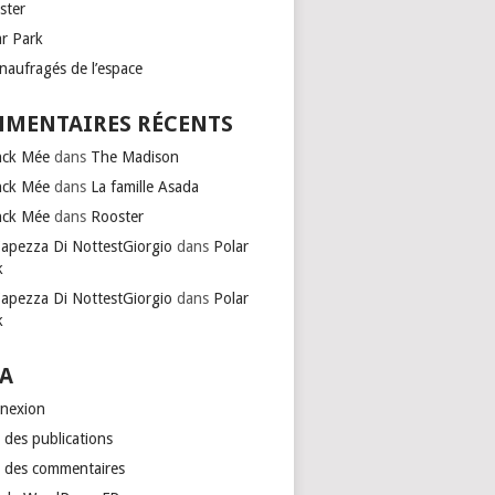
ster
ar Park
naufragés de l’espace
MENTAIRES RÉCENTS
nck Mée
dans
The Madison
nck Mée
dans
La famille Asada
nck Mée
dans
Rooster
Capezza Di NottestGiorgio
dans
Polar
k
Capezza Di NottestGiorgio
dans
Polar
k
A
nexion
 des publications
x des commentaires