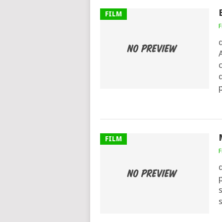
FILM
F
p
FILM
F
d
p
s
s