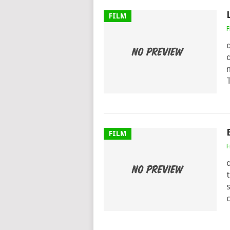
FILM
F
d
d
FILM
F
d
t
s
c