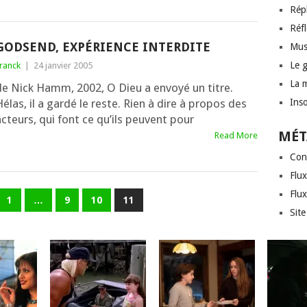
Rép
Réf
GODSEND, EXPÉRIENCE INTERDITE
Mus
Le 
ranck
|
24 janvier 2005
La 
de Nick Hamm, 2002, O Dieu a envoyé un titre.
élas, il a gar­dé le reste. Rien à dire à pro­pos des
Inso
cteurs, qui font ce qu’ils peuvent pour
MÉT
Read More
Con
Flux
Flu
1
…
9
10
11
Sit