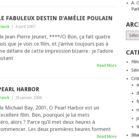
A. 
Par
LE FABULEUX DESTIN D’AMÉLIE POULAIN
ARC
ranck
|
4 avril 2007
Archi
de Jean-Pierre Jeunet, ****/O Bon, ça fait quatre
ois que je vois ce film, et j’ar­rive tou­jours pas à
e défaire de cette impres­sion bizarre : je l’a­dore
CAT
autant
Film
Read More
Séri
Crit
a
PEARL HARBOR
d
ranck
|
28 janvier 2006
f
de Michael Bay, 2001, O Pearl Harbor est un
xcellent film. Ben, pour­quoi je lui mets
p
éro, alors ? Parce qu’il met deux heures à
t
commencer. Les deux pre­mières heures forment
Bil
Read More