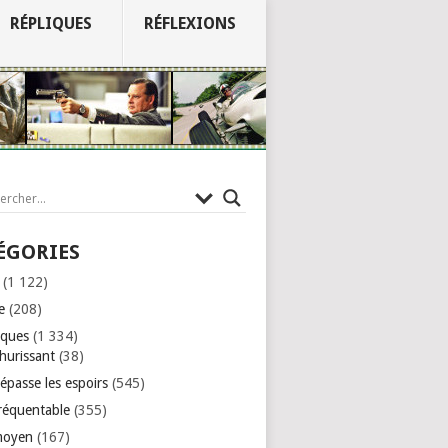
RÉPLIQUES
RÉFLEXIONS
ÉGORIES
(1 122)
e
(208)
iques
(1 334)
hurissant
(38)
épasse les espoirs
(545)
réquentable
(355)
moyen
(167)