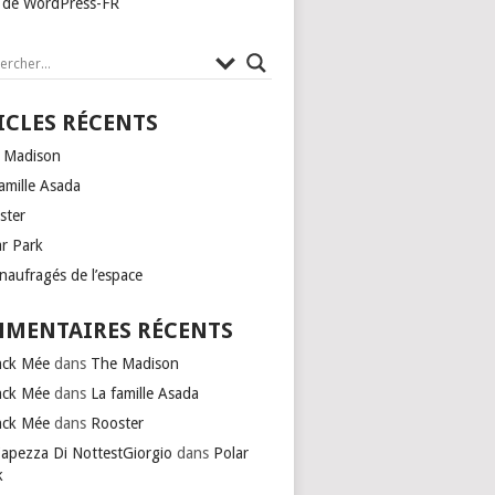
e de WordPress-FR
ICLES RÉCENTS
 Madison
amille Asada
ster
ar Park
naufragés de l’espace
MENTAIRES RÉCENTS
nck Mée
dans
The Madison
nck Mée
dans
La famille Asada
nck Mée
dans
Rooster
Capezza Di NottestGiorgio
dans
Polar
k