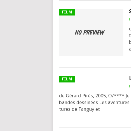
FILM
F
t
b
a
FILM
F
de Gérard Pirès, 2005, O/**** Je v
bandes des­si­nées Les aven­tures
tures de Tanguy et