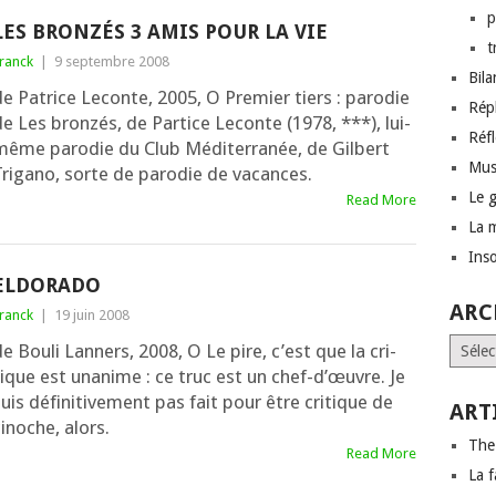
p
LES BRONZÉS 3 AMIS POUR LA VIE
t
ranck
|
9 septembre 2008
Bil
e Patrice Leconte, 2005, O Premier tiers : paro­die
Rép
e Les bron­zés, de Partice Leconte (1978, ***), lui-
Réf
même paro­die du Club Méditerranée, de Gilbert
Mus
Trigano, sorte de paro­die de vacances.
Le 
Read More
La 
Inso
ELDORADO
ARC
ranck
|
19 juin 2008
Archi
e Bouli Lanners, 2008, O Le pire, c’est que la cri­
ique est una­nime : ce truc est un chef-d’œuvre. Je
uis défi­ni­ti­ve­ment pas fait pour être cri­tique de
ART
inoche, alors.
The
Read More
La f