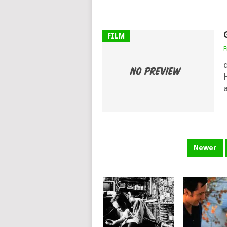
FILM
F
H
a
PAGINATION
Newer
DES
PUBLICATIONS