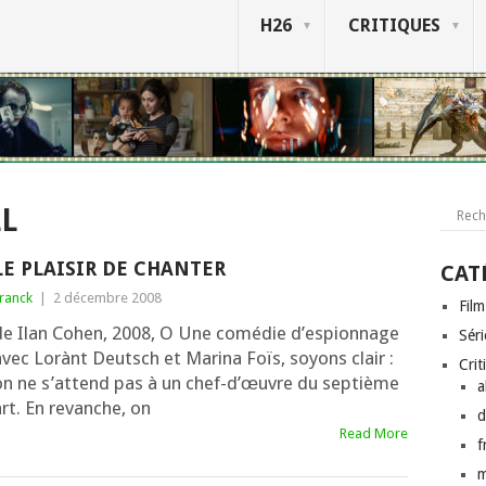
H26
CRITIQUES
L
LE PLAISIR DE CHANTER
CAT
ranck
|
2 décembre 2008
Film
de Ilan Cohen, 2008, O Une comé­die d’es­pion­nage
Séri
avec Lorànt Deutsch et Marina Foïs, soyons clair :
Crit
on ne s’at­tend pas à un chef-d’œuvre du sep­tième
a
rt. En revanche, on
d
Read More
f