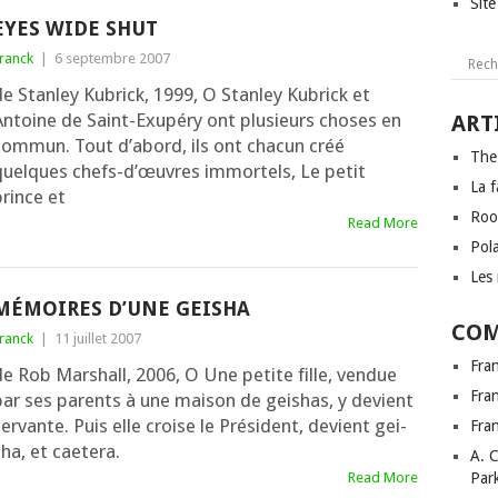
Sit
EYES WIDE SHUT
ranck
|
6 septembre 2007
de Stanley Kubrick, 1999, O Stanley Kubrick et
Antoine de Saint-Exupéry ont plu­sieurs choses en
ART
commun. Tout d’a­bord, ils ont cha­cun créé
The
quelques chefs-d’œuvres immor­tels, Le petit
La f
rince et
Roo
Read More
Pol
Les 
MÉMOIRES D’UNE GEISHA
COM
ranck
|
11 juillet 2007
Fra
e Rob Marshall, 2006, O Une petite fille, ven­due
Fra
ar ses parents à une mai­son de gei­shas, y devient
er­vante. Puis elle croise le Président, devient gei­
Fra
ha, et caetera.
A. 
Read More
Par