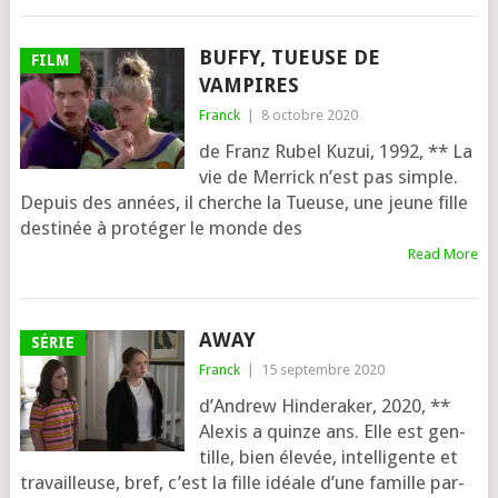
BUFFY, TUEUSE DE
FILM
VAMPIRES
Franck
|
8 octobre 2020
de Franz Rubel Kuzui, 1992, ** La
vie de Merrick n’est pas simple.
Depuis des années, il cherche la Tueuse, une jeune fille
des­ti­née à pro­té­ger le monde des
Read More
AWAY
SÉRIE
Franck
|
15 septembre 2020
d’Andrew Hinderaker, 2020, **
Alexis a quinze ans. Elle est gen­
tille, bien éle­vée, intel­li­gente et
tra­vailleuse, bref, c’est la fille idéale d’une famille par­