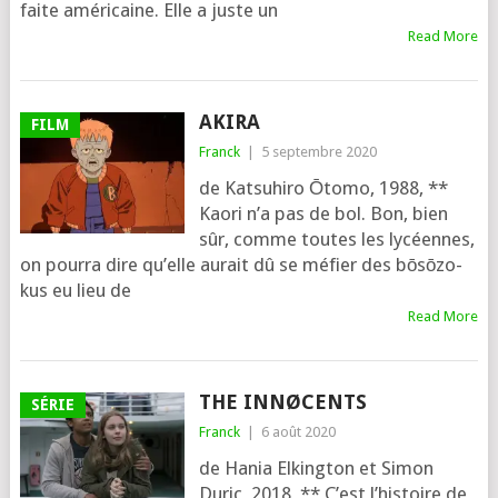
faite amé­ri­caine. Elle a juste un
Read More
AKIRA
FILM
Franck
|
5 septembre 2020
de Katsuhiro Ōtomo, 1988, **
Kaori n’a pas de bol. Bon, bien
sûr, comme toutes les lycéennes,
on pour­ra dire qu’elle aurait dû se méfier des bōsō­zo­
kus eu lieu de
Read More
THE INNØCENTS
SÉRIE
Franck
|
6 août 2020
de Hania Elkington et Simon
Duric, 2018, ** C’est l’his­toire de