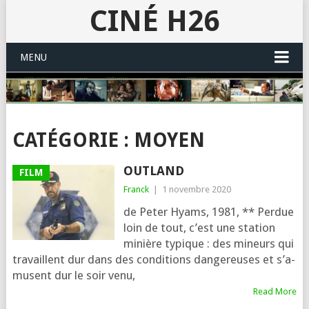
CINÉ H26
MENU
CATÉGORIE :
MOYEN
OUTLAND
FILM
Franck
|
1 novembre 2020
de Peter Hyams, 1981, ** Perdue
loin de tout, c’est une sta­tion
minière typique : des mineurs qui
tra­vaillent dur dans des condi­tions dan­ge­reuses et s’a­
musent dur le soir venu,
Read More