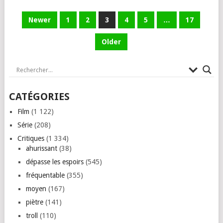
PAGINATION
Newer
1
2
3
4
5
…
17
DES
Older
PUBLICATIONS
CATÉGORIES
Film
(1 122)
Série
(208)
Critiques
(1 334)
ahurissant
(38)
dépasse les espoirs
(545)
fréquentable
(355)
moyen
(167)
piètre
(141)
troll
(110)