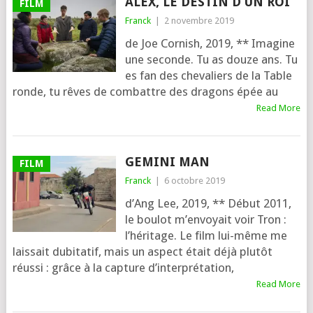
ALEX, LE DESTIN D’UN ROI
FILM
Franck
|
2 novembre 2019
de Joe Cornish, 2019, ** Imagine
une seconde. Tu as douze ans. Tu
es fan des che­va­liers de la Table
ronde, tu rêves de com­battre des dra­gons épée au
Read More
GEMINI MAN
FILM
Franck
|
6 octobre 2019
d’Ang Lee, 2019, ** Début 2011,
le bou­lot m’en­voyait voir Tron :
l’hé­ri­tage. Le film lui-même me
lais­sait dubi­ta­tif, mais un aspect était déjà plu­tôt
réus­si : grâce à la cap­ture d’in­ter­pré­ta­tion,
Read More