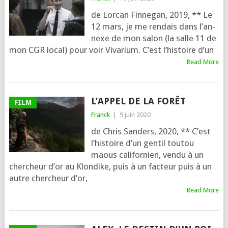
de Lorcan Finnegan, 2019, ** Le
12 mars, je me ren­dais dans l’an­
nexe de mon salon (la salle 11 de
mon CGR local) pour voir Vivarium. C’est l’his­toire d’un
Read More
L’APPEL DE LA FORÊT
FILM
Franck
|
9 juin 2020
de Chris Sanders, 2020, ** C’est
l’his­toire d’un gen­til tou­tou
maous cali­for­nien, ven­du à un
cher­cheur d’or au Klondike, puis à un fac­teur puis à un
autre cher­cheur d’or,
Read More