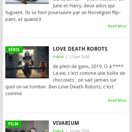
June et Harry, deux ados qui
fuguent. Ils se font pour­suivre par un Norvégien flip­
pant, et quand il
Read More
LOVE DEATH ROBOTS
SÉRIE
Franck
|
21 juin 2020
de plein de gens, 2019, O à ****
La vie, c’est comme une boîte de
cho­co­lats : on sait jamais sur
quoi on va tomber. Ben Love Death Robots, c’est
comme
Read More
VIVARIUM
FILM
Franck
|
16 juin 2020