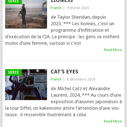
LIONESS
SÉRIE
Franck
|
9 février 2025
de Taylor Sheridan, depuis
2023, *** Les lionnes, c’est un
pro­gramme d’in­fil­tra­tion et
d’exé­cu­tion de la CIA. Le prin­cipe : les gens se méfient
moins d’une femme, sur­tout si c’est
Read More
CAT’S EYES
SÉRIE
Franck
|
8 décembre 2024
de Michel Catz et Alexandre
Laurent, 2024, *** Au cours d’une
expo­si­tion d’œuvres japo­naises à
la tour Eiffel, un kake­mo­no attire l’at­ten­tion d’une visi­
teuse : il res­semble fou­tre­ment à celui
Read More