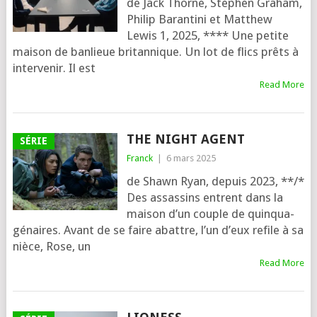
de Jack Thorne, Stephen Graham,
Philip Barantini et Matthew
Lewis 1, 2025, **** Une petite
mai­son de ban­lieue bri­tan­nique. Un lot de flics prêts à
inter­ve­nir. Il est
Read More
THE NIGHT AGENT
SÉRIE
Franck
|
6 mars 2025
de Shawn Ryan, depuis 2023, **/*
Des assas­sins entrent dans la
mai­son d’un couple de quin­qua­
gé­naires. Avant de se faire abattre, l’un d’eux refile à sa
nièce, Rose, un
Read More