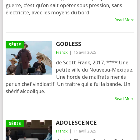
guerre, c’est qu’on sait opé­rer sous pres­sion, sans
élec­tri­ci­té, avec les moyens du bord.
Read More
GODLESS
SÉRIE
Franck
|
15 avril 2025
de Scott Frank, 2017, **** Une
petite ville du Nouveau-Mexique.
Une horde de mal­frats menés
par un chef vin­di­ca­tif. Un traître qui a fui la bande. Un
shé­rif alcoo­lique.
Read More
ADOLESCENCE
SÉRIE
Franck
|
11 avril 2025