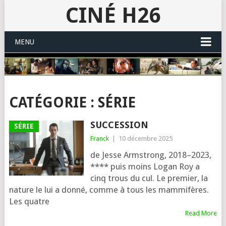
CINÉ H26
MENU
CATÉGORIE :
SÉRIE
SUCCESSION
SÉRIE
Franck
|
10 décembre 2025
de Jesse Armstrong, 2018–2023,
**** puis moins Logan Roy a
cinq trous du cul. Le pre­mier, la
nature le lui a don­né, comme à tous les mam­mi­fères.
Les quatre
Read More