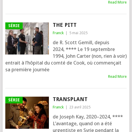
Read More
THE PITT
SÉRIE
Franck
|
5 mai 2025
de R. Scott Gemill, depuis
2024, **** Le 19 sep­tembre
1994, John Carter (non, rien à voir)
entrait à l’hô­pi­tal du com­té de Cook, où com­men­çait
sa pre­mière jour­née
Read More
TRANSPLANT
SÉRIE
Franck
|
23 avril 2025
de Joseph Kay, 2020–2024, ****
L’avantage, quand on a été
urgen­tiste en Syrie pen­dant la