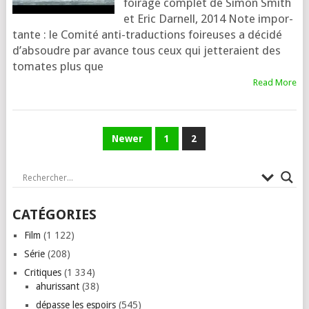
foi­rage com­plet de Simon Smith
et Eric Darnell, 2014 Note impor­
tante : le Comité anti-tra­duc­tions foi­reuses a déci­dé
d’ab­soudre par avance tous ceux qui jet­te­raient des
tomates plus que
Read More
PAGINATION
Newer
1
2
DES
PUBLICATIONS
CATÉGORIES
Film
(1 122)
Série
(208)
Critiques
(1 334)
ahurissant
(38)
dépasse les espoirs
(545)