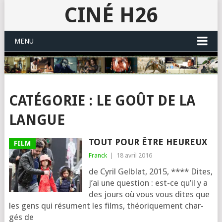
CINÉ H26
MENU
CATÉGORIE :
LE GOÛT DE LA
LANGUE
TOUT POUR ÊTRE HEUREUX
FILM
Franck
|
18 avril 2016
de Cyril Gelblat, 2015, **** Dites,
j’ai une ques­tion : est-ce qu’il y a
des jours où vous vous dites que
les gens qui résument les films, théo­ri­que­ment char­
gés de