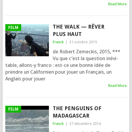
Read More
THE WALK — RÊVER
FILM
PLUS HAUT
Franck
|
31 octobre 2015
de Robert Zemeckis, 2015, ***
Vu que c’est la ques­tion inévi­
table, allons‑y fran­co : est-ce une bonne idée de
prendre un Californien pour jouer un Français, un
Anglais pour jouer
Read More
THE PENGUINS OF
FILM
MADAGASCAR
Franck
|
27 décembre 2014