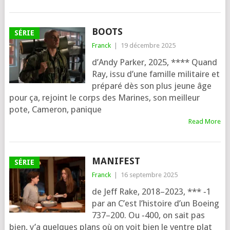
BOOTS
SÉRIE
Franck
|
19 décembre 2025
d’Andy Parker, 2025, **** Quand
Ray, issu d’une famille mili­taire et
pré­pa­ré dès son plus jeune âge
pour ça, rejoint le corps des Marines, son meilleur
pote, Cameron, panique
Read More
MANIFEST
SÉRIE
Franck
|
16 septembre 2025
de Jeff Rake, 2018–2023, *** ‑1
par an C’est l’his­toire d’un Boeing
737–200. Ou ‑400, on sait pas
bien, y’a quelques plans où on voit bien le ventre plat