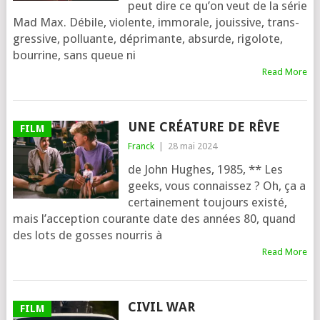
peut dire ce qu’on veut de la série
Mad Max. Débile, vio­lente, immo­rale, jouis­sive, trans­
gres­sive, pol­luante, dépri­mante, absurde, rigo­lote,
bour­rine, sans queue ni
Read More
UNE CRÉATURE DE RÊVE
FILM
Franck
|
28 mai 2024
de John Hughes, 1985, ** Les
geeks, vous connais­sez ? Oh, ça a
cer­tai­ne­ment tou­jours exis­té,
mais l’ac­cep­tion cou­rante date des années 80, quand
des lots de gosses nour­ris à
Read More
CIVIL WAR
FILM