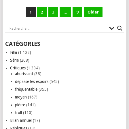
PAGINATION
1
2
3
…
9
Older
DES
PUBLICATIONS
CATÉGORIES
Film
(1 122)
Série
(208)
Critiques
(1 334)
ahurissant
(38)
dépasse les espoirs
(545)
fréquentable
(355)
moyen
(167)
piètre
(141)
troll
(110)
Bilan annuel
(17)
Répliques
(13)