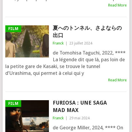
Read More
夏へのトンネル、さよならの
FILM
出口
Franck
|
23 juillet 2024
de Tomohisa Taguchi, 2022, ****
La légende dit que là, pas loin de
la petite gare de Kasaki, se trouve le tun­nel
d’Urashima, qui per­met à celui qui y
Read More
FURIOSA : UNE SAGA
FILM
MAD MAX
Franck
|
29 mai 2024
de George Miller, 2024, **** On