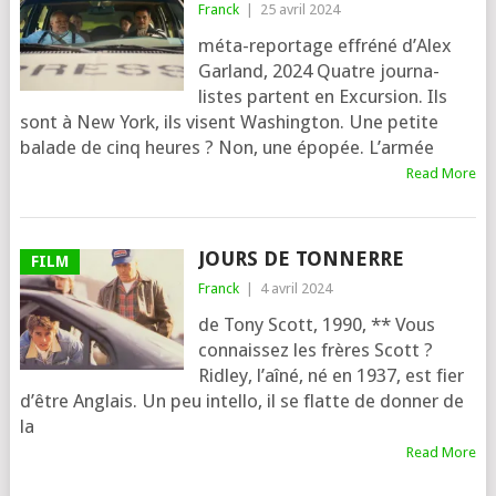
Franck
|
25 avril 2024
méta-repor­tage effré­né d’Alex
Garland, 2024 Quatre jour­na­
listes partent en Excursion. Ils
sont à New York, ils visent Washington. Une petite
balade de cinq heures ? Non, une épo­pée. L’armée
Read More
JOURS DE TONNERRE
FILM
Franck
|
4 avril 2024
de Tony Scott, 1990, ** Vous
connais­sez les frères Scott ?
Ridley, l’aî­né, né en 1937, est fier
d’être Anglais. Un peu intel­lo, il se flatte de don­ner de
la
Read More