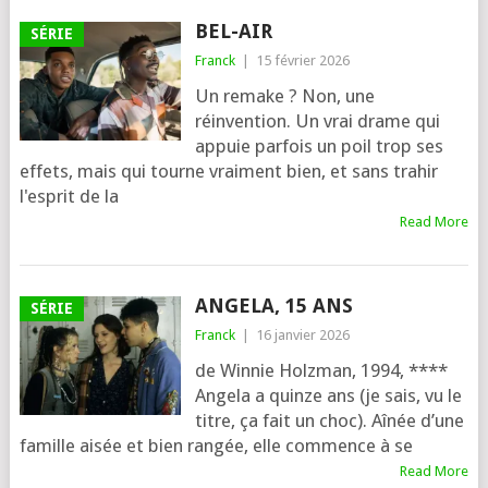
BEL-AIR
SÉRIE
Franck
|
15 février 2026
Un remake ? Non, une
réinvention. Un vrai drame qui
appuie parfois un poil trop ses
effets, mais qui tourne vraiment bien, et sans trahir
l'esprit de la
Read More
ANGELA, 15 ANS
SÉRIE
Franck
|
16 janvier 2026
de Winnie Holzman, 1994, ****
Angela a quinze ans (je sais, vu le
titre, ça fait un choc). Aînée d’une
famille aisée et bien ran­gée, elle com­mence à se
Read More