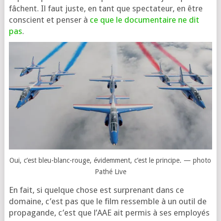
fâchent. Il faut juste, en tant que spec­ta­teur, en être
conscient et pen­ser à
ce que le docu­men­taire ne dit
pas
.
Oui, c’est bleu-blanc-rouge, évi­dem­ment, c’est le prin­cipe. — pho­to
Pathé Live
En fait, si quelque chose est sur­pre­nant dans ce
domaine, c’est pas que le film res­semble à un outil de
pro­pa­gande, c’est que l’AAE ait per­mis à ses employés