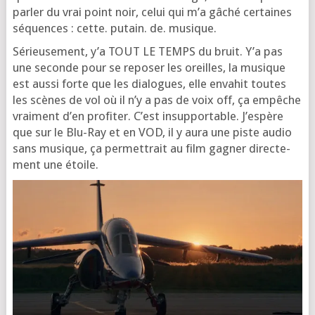
par­ler du vrai point noir, celui qui m’a gâché cer­taines
séquences : cette. putain. de. musique.
Sérieusement, y’a TOUT LE TEMPS du bruit. Y’a pas
une seconde pour se repo­ser les oreilles, la musique
est aus­si forte que les dia­logues, elle enva­hit toutes
les scènes de vol où il n’y a pas de voix off, ça empêche
vrai­ment d’en pro­fi­ter. C’est insup­por­table. J’espère
que sur le Blu-Ray et en VOD, il y aura une piste audio
sans musique, ça per­met­trait au film gagner direc­te­
ment une étoile.