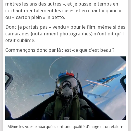
mètres les uns des autres », et je passe le temps en
cochant men­ta­le­ment les cases et en criant « quine »
ou « car­ton plein » in petto.
Donc je par­tais pas « ven­du » pour le film, même si des
cama­rades (notam­ment pho­to­graphes) m’ont dit qu’il
était sublime.
Commençons donc par là : est-ce que c’est beau ?
Même les vues embar­quées ont une qua­li­té d’i­mage et un éta­lon­