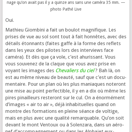
nage qu’on avait pas il y a quinze ans sans une camé­ra 35 mm. —
pho­to Pathé Live
Oui.
Mathieu Giombini a fait un bou­lot magni­fique. Les
prises de vue au sol sont tout à fait hon­nêtes, avec des
détails éton­nants (faites gaffe à la forme des reflets
dans les yeux des pilotes lors des inter­views face
camé­ra). Et dès que ça vole, c’est ahu­ris­sant. Vous
vous sou­ve­nez de la claque que vous avez prise en
voyant les images des
Chevaliers du ciel
? Bah là, on
est au même niveau de beau­té, sauf que c’est un docu­
men­taire. Pour un plan où les plus maniaques note­ront
une mise au point per­fec­tible, il y en a dix où même les
pires pinailleurs res­te­ront sur le cul. On a énor­mé­ment
d’i­mages « air to air », déjà inha­bi­tuelles quand on
montre des for­ma­tions en pleine séance de vol­tige,
mais en plus avec une qua­li­té remar­quable. Qu’on soit
devant le mont Ventoux ou à Solenzara, dans un aéro­
nef d’ac­com­pa­gne­ment ou dans les Alphajet eux-