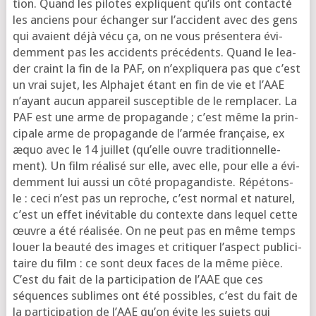
tion. Quand les pilotes expliquent qu’ils ont contac­té
les anciens pour échan­ger sur l’ac­ci­dent avec des gens
qui avaient déjà vécu ça, on ne vous pré­sen­te­ra évi­
dem­ment pas les acci­dents pré­cé­dents. Quand le lea­
der craint la fin de la PAF, on n’ex­pli­que­ra pas que c’est
un vrai sujet, les Alphajet étant en fin de vie et l’AAE
n’ayant aucun appa­reil sus­cep­tible de le rem­pla­cer. La
PAF est une arme de pro­pa­gande ; c’est même la prin­
ci­pale arme de pro­pa­gande de l’ar­mée fran­çaise, ex
æquo avec le 14 juillet (qu’elle ouvre tra­di­tion­nel­le­
ment). Un film réa­li­sé sur elle, avec elle, pour elle a évi­
dem­ment lui aus­si un côté pro­pa­gan­diste. Répétons-
le : ceci n’est pas un reproche, c’est nor­mal et natu­rel,
c’est un effet inévi­table du contexte dans lequel cette
œuvre a été réa­li­sée. On ne peut pas en même temps
louer la beau­té des images et cri­ti­quer l’as­pect publi­ci­
taire du film : ce sont deux faces de la même pièce.
C’est du fait de la par­ti­ci­pa­tion de l’AAE que ces
séquences sublimes ont été pos­sibles, c’est du fait de
la par­ti­ci­pa­tion de l’AAE qu’on évite les sujets qui