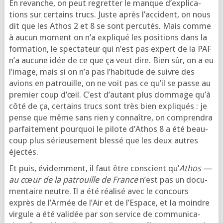
En revanche, on peut regret­ter le manque d’ex­pli­ca­
tions sur cer­tains trucs. Juste après l’ac­ci­dent, on nous
dit que les Athos 2 et 8 se sont per­cu­tés. Mais comme
à aucun moment on n’a expli­qué les posi­tions dans la
for­ma­tion, le spec­ta­teur qui n’est pas expert de la PAF
n’a aucune idée de ce que ça veut dire. Bien sûr, on a eu
l’i­mage, mais si on n’a pas l’ha­bi­tude de suivre des
avions en patrouille, on ne voit pas ce qu’il se passe au
pre­mier coup d’œil. C’est d’au­tant plus dom­mage qu’à
côté de ça, cer­tains trucs sont très bien expli­qués : je
pense que même sans rien y connaître, on com­pren­dra
par­fai­te­ment pour­quoi le pilote d’Athos 8 a été beau­
coup plus sérieu­se­ment bles­sé que les deux autres
éjectés.
Et puis, évi­dem­ment, il faut être conscient qu’
Athos —
au cœur de la patrouille de France
n’est pas un docu­
men­taire neutre. Il a été réa­li­sé avec le concours
exprès de l’Armée de l’Air et de l’Espace, et la moindre
vir­gule a été vali­dée par son ser­vice de com­mu­ni­ca­