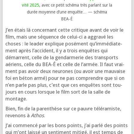
vi­té 2025
, avec ce petit sché­ma très par­lant sur la
durée moyenne d’une enquête… — sché­ma
BEA‑É
J’en étais là concer­nant cette cri­tique avant de voir le
film, mais une séquence de celui-ci a aggra­vé les
choses : le lea­der explique posé­ment qu’im­mé­dia­te­
ment après l’ac­ci­dent, il y a trois enquêtes qui
démarrent, celle de la gen­dar­me­rie des trans­ports
aériens, celle du BEA‑É et celle de l’ar­mée. Il faut vrai­
ment pas avoir deux neu­rones (ou avoir une mau­vaise
foi en béton armé) pour ne pas com­prendre que si on
n’en parle pas plus, c’est que ces enquêtes sont tou­
jours en cours lorsque le film sort de la salle de
montage.
Bien, fin de la paren­thèse sur ce pauvre télé­ra­miste,
reve­nons à
Athos
.
J’ai com­men­cé par les bons points, j’ai par­lé des points
qui m’ont lais­sé un sen­ti­ment miti­gé, il est temps de