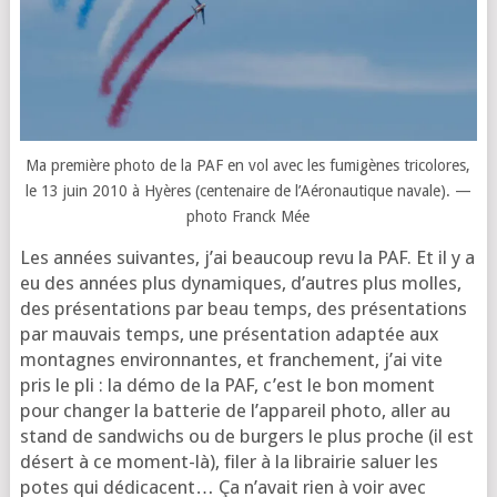
Ma pre­mière pho­to de la PAF en vol avec les fumi­gènes tri­co­lores,
le 13 juin 2010 à Hyères (cen­te­naire de l’Aéronautique navale). —
pho­to Franck Mée
Les années sui­vantes, j’ai beau­coup revu la PAF. Et il y a
eu des années plus dyna­miques, d’autres plus molles,
des pré­sen­ta­tions par beau temps, des pré­sen­ta­tions
par mau­vais temps, une pré­sen­ta­tion adap­tée aux
mon­tagnes envi­ron­nantes, et fran­che­ment, j’ai vite
pris le pli : la démo de la PAF, c’est le bon moment
pour chan­ger la bat­te­rie de l’ap­pa­reil pho­to, aller au
stand de sand­wichs ou de bur­gers le plus proche (il est
désert à ce moment-là), filer à la librai­rie saluer les
potes qui dédi­cacent… Ça n’a­vait rien à voir avec