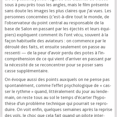
sous à peu près tous les angles, mais le film pré­sente
sans doute les images les plus claires que j’ai vues. Les
per­sonnes concer­nées (c’est-à-dire tout le monde, de
l’ob­ser­va­teur du point cen­tral au res­pon­sable de la
base de Salon en pas­sant par les éjec­tés et leurs équi­
piers) expliquent com­ment ils l’ont vécu, sou­vent à la
façon habi­tuelle des avia­teurs : on com­mence par le
dérou­lé des faits, et ensuite seule­ment on passe au
res­sen­ti — de la peur d’a­voir per­du des potes à l’in­
com­pré­hen­sion de ce qui vient d’ar­ri­ver en pas­sant par
la néces­si­té de se recon­cen­trer pour se poser sans
casse supplémentaire.
On évoque aus­si des points aux­quels on ne pense pas
spon­ta­né­ment, comme l’ef­fet psy­cho­lo­gique de « cas­
ser le rythme » quand, lit­té­ra­le­ment du jour au len­de­
main, on reste tous au sol le temps d’é­car­ter l’hy­po­
thèse d’un pro­blème tech­nique qui pour­rait se repro­
duire. On voit enfin, quelques semaines après la reprise
des vols, le choc que cela fait quand un pilote inter­