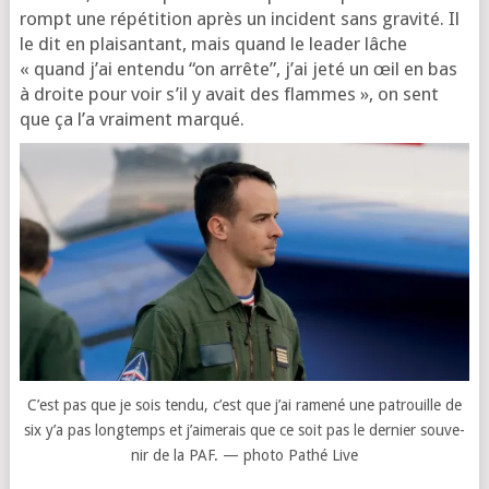
rompt une répé­ti­tion après un inci­dent sans gra­vi­té. Il
le dit en plai­san­tant, mais quand le lea­der lâche
« quand j’ai enten­du “on arrête”, j’ai jeté un œil en bas
à droite pour voir s’il y avait des flammes », on sent
que ça l’a vrai­ment marqué.
C’est pas que je sois ten­du, c’est que j’ai rame­né une patrouille de
six y’a pas long­temps et j’ai­me­rais que ce soit pas le der­nier sou­ve­
nir de la PAF. — pho­to Pathé Live