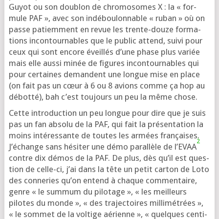
Guyot ou son dou­blon de chro­mo­somes X : la « for­
mule PAF », avec son indé­bou­lon­nable « ruban » où on
passe patiem­ment en revue les trente-douze for­ma­
tions incon­tour­nables que le public attend, sui­vi pour
ceux qui sont encore éveillés d’une phase plus variée
mais elle aus­si minée de figures incon­tour­nables qui
pour cer­taines demandent une longue mise en place
(on fait pas un cœur à 6 ou 8 avions comme ça hop au
débot­té), bah c’est tou­jours un peu la même chose.
Cette intro­duc­tion un peu longue pour dire que je suis
pas un fan abso­lu de la PAF, qui fait la pré­sen­ta­tion la
moins inté­res­sante de toutes les armées fran­çaises.
2
J’échange sans hési­ter une démo paral­lèle de l’EVAA
contre dix démos de la PAF. De plus, dès qu’il est ques­
tion de celle-ci, j’ai dans la tête un petit car­ton de Loto
des conne­ries qu’on entend à chaque com­men­taire,
genre « le sum­mum du pilo­tage », « les meilleurs
pilotes du monde », « des tra­jec­toires mil­li­mé­trées »,
« le som­met de la vol­tige aérienne », « quelques cen­ti­