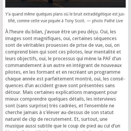
Y’a quand même quelques plans où le bruit extra­dié­gé­tique est jus­
ti­fié, comme cette vue piquée à Tony Scott. — pho­to Pathé Live
À l’heure du bilan, j’a­voue être un peu déçu. Oui, les
images sont magni­fiques, oui, cer­taines séquences
sont de véri­tables prouesses de prise de vue, oui, on
com­prend bien qui sont ces pilotes, leur men­ta­li­té et
leurs objec­tifs, oui, le pro­ces­sus qui mène la PAF d’un
com­man­de­ment à un autre en inté­grant de nou­veaux
pilotes, en les for­mant et en recréant un pro­gramme
chaque année est par­fai­te­ment mon­tré, oui, les consé­
quences d’un acci­dent grave sont pré­sen­tées sans
détour. Mais cer­taines expli­ca­tions manquent pour
mieux com­prendre quelques détails, les inter­views
sont (sans sur­prise) très cadrées, et l’en­semble ne
cherche jamais à s’é­le­ver au-des­sus de son sta­tut
natu­rel de clip de recru­te­ment. Et, sur­tout, une
musique aus­si sub­tile que le coup de pied au cul d’un