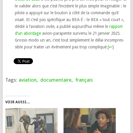
le vali­der alors que c’est l’in­ci­dent le plus simple ima­gi­nable : le
pilote a appuyé sur le bou­ton à côté de la com­mande qu’il
visait. Et c’est pas spé­ci­fique au BEA‑É : le BEA « tout court »,
dédié à l’a­via­tion civile, a publié aujourd’­hui même le
rap­port
d’un abor­dage
avion-para­pente sur­ve­nu le 21 jan­vier 2025.
Grosso modo un an, c’est tout sim­ple­ment le délai incom­pres­
sible pour trai­ter un évé­ne­ment pas trop com­pli­qué.
[
↩
]
Tags:
aviation
,
documentaire
,
français
VOIR AUSSI…