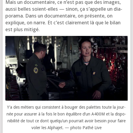
Mais un docu­men­taire, ce n’est pas que des images,
aus­si belles soient-elles — sinon, ça s’ap­pelle un dia­
po­ra­ma. Dans un docu­men­taire, on pré­sente, on
explique, on narre. Et c’est clai­re­ment là que le bilan
est plus mitigé.
Y’a des métiers qui consistent à bou­ger des palettes toute la jour­
née pour assu­rer à la fois le bon équi­libre d’un A400M et la dis­po­
ni­bi­li­té de tout ce dont quel­qu’un pour­rait avoir besoin pour faire
voler les Alphajet. — pho­to Pathé Live