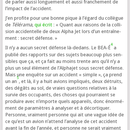
de par­ler aus­si lon­gue­ment et aus­si fran­che­ment de
l’im­pact de l’accident.
J’en pro­fite pour une bonne pique à l’é­gard du col­lègue
de
Télérama
,
qui écrit
: « Quant aux rai­sons de la col­li­
sion acci­den­telle de deux Alpha Jet lors d’un entraî­ne­
ment : secret défense. »
4
Il n’y a aucun secret défense là-dedans. Le BEA‑É
a
publié des rap­ports sur des sujets beau­coup plus sen­
sibles que ça, et ça fait au moins trente ans qu’il n’y a
plus un seul élé­ment de l’Alphajet sous secret défense.
Mais une enquête sur un acci­dent « simple », ça prend
5
un an
, et là, il y a huit avions impli­qués, deux détruits,
des dégâts au sol, de vraies ques­tions rela­tives à la
sur­vie des occu­pants, des choses qui pour­raient se
pro­duire avec n’im­porte quels appa­reils, donc énor­mé­
ment de para­mètres à ana­ly­ser et à décor­ti­quer.
Personne, vrai­ment per­sonne qui ait une vague idée de
ce qu’est un avion n’at­tend l’a­na­lyse de cet acci­dent
avant la fin de l’an­née, et per­sonne ne serait vrai­ment