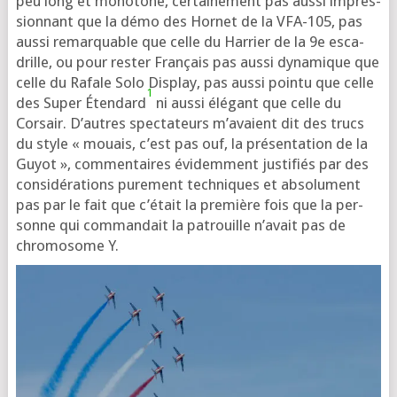
peu long et mono­tone, cer­tai­ne­ment pas aus­si impres­
sion­nant que la démo des Hornet de la VFA-105, pas
aus­si remar­quable que celle du Harrier de la 9e esca­
drille, ou pour res­ter Français pas aus­si dyna­mique que
celle du Rafale Solo Display, pas aus­si poin­tu que celle
1
des Super Étendard
ni aus­si élé­gant que celle du
Corsair. D’autres spec­ta­teurs m’a­vaient dit des trucs
du style « mouais, c’est pas ouf, la pré­sen­ta­tion de la
Guyot », com­men­taires évi­dem­ment jus­ti­fiés par des
consi­dé­ra­tions pure­ment tech­niques et abso­lu­ment
pas par le fait que c’é­tait la pre­mière fois que la per­
sonne qui com­man­dait la patrouille n’a­vait pas de
chro­mo­some Y.