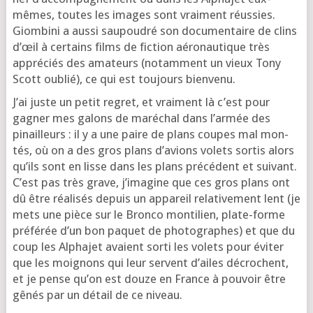
mêmes, toutes les images sont vrai­ment réus­sies.
Giombini a aus­si sau­pou­dré son docu­men­taire de clins
d’œil à cer­tains films de fic­tion aéro­nau­tique très
appré­ciés des ama­teurs (notam­ment un vieux Tony
Scott oublié), ce qui est tou­jours bienvenu.
J’ai juste un petit regret, et vrai­ment là c’est pour
gagner mes galons de maré­chal dans l’ar­mée des
pinailleurs : il y a une paire de plans coupes mal mon­
tés, où on a des gros plans d’a­vions volets sor­tis alors
qu’ils sont en lisse dans les plans pré­cé­dent et sui­vant.
C’est pas très grave, j’i­ma­gine que ces gros plans ont
dû être réa­li­sés depuis un appa­reil rela­ti­ve­ment lent (je
mets une pièce sur le Bronco mon­ti­lien, plate-forme
pré­fé­rée d’un bon paquet de pho­to­graphes) et que du
coup les Alphajet avaient sor­ti les volets pour évi­ter
que les moi­gnons qui leur servent d’ailes décrochent,
et je pense qu’on est douze en France à pou­voir être
gênés par un détail de ce niveau.