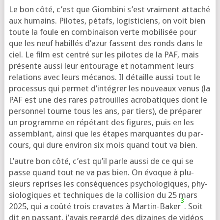
Le bon côté, c’est que Giombini s’est vrai­ment atta­ché
aux humains. Pilotes, pétafs, logis­ti­ciens, on voit bien
toute la foule en com­bi­nai­son verte mobi­li­sée pour
que les neuf habillés d’a­zur fassent des ronds dans le
ciel. Le film est cen­tré sur les pilotes de la PAF, mais
pré­sente aus­si leur entou­rage et notam­ment leurs
rela­tions avec leurs méca­nos. Il détaille aus­si tout le
pro­ces­sus qui per­met d’in­té­grer les nou­veaux venus (la
PAF est une des rares patrouilles acro­ba­tiques dont le
per­son­nel tourne tous les ans, par tiers), de pré­pa­rer
un pro­gramme en répé­tant des figures, puis en les
assem­blant, ain­si que les étapes mar­quantes du par­
cours, qui dure envi­ron six mois quand tout va bien.
L’autre bon côté, c’est qu’il parle aus­si de ce qui se
passe quand tout ne va pas bien. On évoque à plu­
sieurs reprises les consé­quences psy­cho­lo­giques, phy­
sio­lo­giques et tech­niques de la col­li­sion du 25 mars
3
2025, qui a coû­té trois cra­vates à Martin-Baker
. Soit
dit en pas­sant, j’a­vais regar­dé des dizaines de vidéos