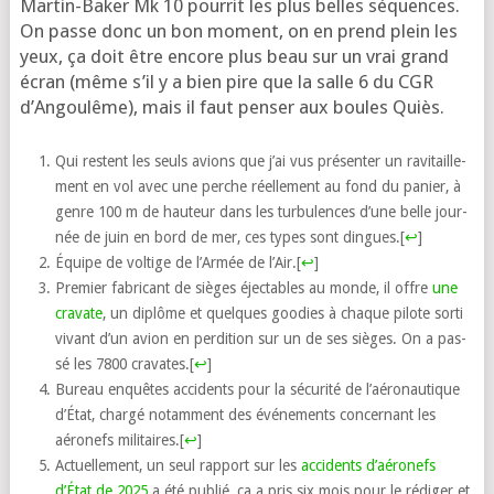
Martin-Baker Mk 10 pour­rit les plus belles séquences.
On passe donc un bon moment, on en prend plein les
yeux, ça doit être encore plus beau sur un vrai grand
écran (même s’il y a bien pire que la salle 6 du CGR
d’Angoulême), mais il faut pen­ser aux boules Quiès.
Qui res­tent les seuls avions que j’ai vus pré­sen­ter un ravi­taille­
ment en vol avec une perche réel­le­ment au fond du panier, à
genre 100 m de hau­teur dans les tur­bu­lences d’une belle jour­
née de juin en bord de mer, ces types sont dingues.
[
↩
]
Équipe de vol­tige de l’Armée de l’Air.
[
↩
]
Premier fabri­cant de sièges éjec­tables au monde, il offre
une
cra­vate
, un diplôme et quelques goo­dies à chaque pilote sor­ti
vivant d’un avion en per­di­tion sur un de ses sièges. On a pas­
sé les 7800 cra­vates.
[
↩
]
Bureau enquêtes acci­dents pour la sécu­ri­té de l’aé­ro­nau­tique
d’État, char­gé notam­ment des évé­ne­ments concer­nant les
aéro­nefs mili­taires.
[
↩
]
Actuellement, un seul rap­port sur les
acci­dents d’aé­ro­nefs
d’État de 2025
a été publié, ça a pris six mois pour le rédi­ger et