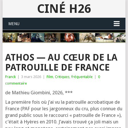
CINÉ H26
MENU
ATHOS — AU CŒUR DE LA
PATROUILLE DE FRANCE
Franck
|
3 mars 2026
|
Film
,
Critiques
,
fréquentable
|
0
commentaire
de Mathieu Giombini, 2026, ***
La pre­mière fois où j’ai vu la patrouille acro­ba­tique de
France (PAF pour les jar­gon­neux du cru, plus connue du
grand public sous le rac­cour­ci « patrouille de France »),
c’é­tait à Hyères en 2010. J’avais trou­vé ça joli mais un