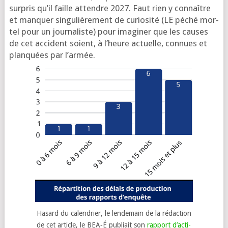
sur­pris qu’il faille attendre 2027. Faut rien y connaître
et man­quer sin­gu­liè­re­ment de curio­si­té (LE péché mor­
tel pour un jour­na­liste) pour ima­gi­ner que les causes
de cet acci­dent soient, à l’heure actuelle, connues et
plan­quées par l’armée.
Hasard du calen­drier, le len­de­main de la rédac­tion
de cet article, le BEA‑É publiait son
rap­port d’ac­ti­