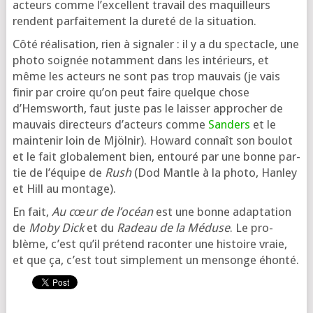
acteurs comme l’ex­cellent tra­vail des maquilleurs
rendent par­fai­te­ment la dure­té de la situation.
Côté réa­li­sa­tion, rien à signa­ler : il y a du spec­tacle, une
pho­to soi­gnée notam­ment dans les inté­rieurs, et
même les acteurs ne sont pas trop mau­vais (je vais
finir par croire qu’on peut faire quelque chose
d’Hemsworth, faut juste pas le lais­ser appro­cher de
mau­vais direc­teurs d’ac­teurs comme
Sanders
et le
main­te­nir loin de Mjölnir). Howard connaît son bou­lot
et le fait glo­ba­le­ment bien, entou­ré par une bonne par­
tie de l’é­quipe de
Rush
(Dod Mantle à la pho­to, Hanley
et Hill au montage).
En fait,
Au cœur de l’o­céan
est une bonne adap­ta­tion
de
Moby Dick
et du
Radeau de la Méduse
. Le pro­
blème, c’est qu’il pré­tend racon­ter une his­toire vraie,
et que ça, c’est tout sim­ple­ment un men­songe éhonté.