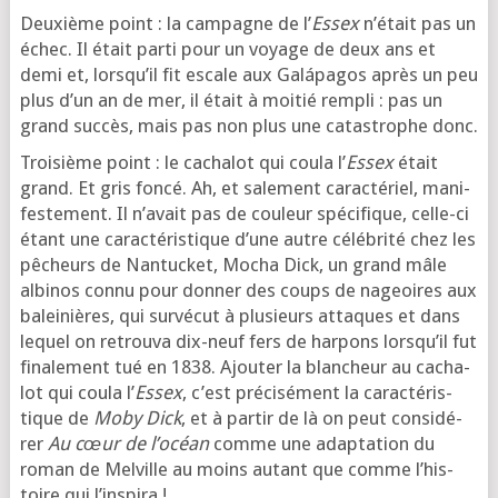
Deuxième point : la cam­pagne de l’
Essex
n’é­tait pas un
échec. Il était par­ti pour un voyage de deux ans et
demi et, lors­qu’il fit escale aux Galápagos après un peu
plus d’un an de mer, il était à moi­tié rem­pli : pas un
grand suc­cès, mais pas non plus une catas­trophe donc.
Troisième point : le cacha­lot qui cou­la l’
Essex
était
grand. Et gris fon­cé. Ah, et sale­ment carac­té­riel, mani­
fes­te­ment. Il n’a­vait pas de cou­leur spé­ci­fique, celle-ci
étant une carac­té­ris­tique d’une autre célé­bri­té chez les
pêcheurs de Nantucket, Mocha Dick, un grand mâle
albi­nos connu pour don­ner des coups de nageoires aux
balei­nières, qui sur­vé­cut à plu­sieurs attaques et dans
lequel on retrou­va dix-neuf fers de har­pons lors­qu’il fut
fina­le­ment tué en 1838. Ajouter la blan­cheur au cacha­
lot qui cou­la l’
Essex
, c’est pré­ci­sé­ment la carac­té­ris­
tique de
Moby Dick
, et à par­tir de là on peut consi­dé­
rer
Au cœur de l’o­céan
comme une adap­ta­tion du
roman de Melville au moins autant que comme l’his­
toire qui l’inspira !