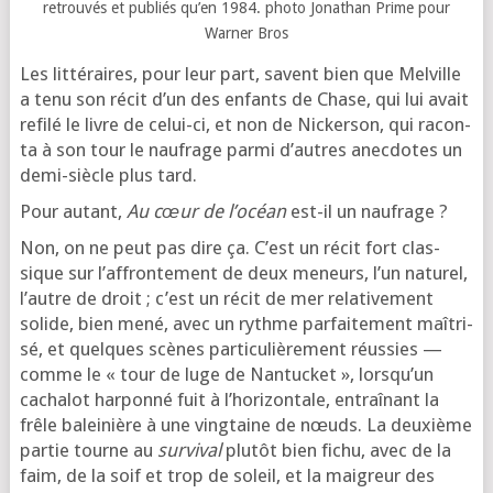
retrou­vés et publiés qu’en 1984. pho­to Jonathan Prime pour
Warner Bros
Les lit­té­raires, pour leur part, savent bien que Melville
a tenu son récit d’un des enfants de Chase, qui lui avait
refi­lé le livre de celui-ci, et non de Nickerson, qui racon­
ta à son tour le nau­frage par­mi d’autres anec­dotes un
demi-siècle plus tard.
Pour autant,
Au cœur de l’o­céan
est-il un naufrage ?
Non, on ne peut pas dire ça. C’est un récit fort clas­
sique sur l’af­fron­te­ment de deux meneurs, l’un natu­rel,
l’autre de droit ; c’est un récit de mer rela­ti­ve­ment
solide, bien mené, avec un rythme par­fai­te­ment maî­tri­
sé, et quelques scènes par­ti­cu­liè­re­ment réus­sies —
comme le « tour de luge de Nantucket », lors­qu’un
cacha­lot har­pon­né fuit à l’ho­ri­zon­tale, entraî­nant la
frêle balei­nière à une ving­taine de nœuds. La deuxième
par­tie tourne au
sur­vi­val
plu­tôt bien fichu, avec de la
faim, de la soif et trop de soleil, et la mai­greur des