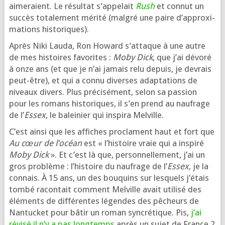
aime­raient. Le résul­tat s’ap­pe­lait
Rush
et connut un
suc­cès tota­le­ment méri­té (mal­gré une paire d’ap­proxi­
ma­tions historiques).
Après Niki Lauda, Ron Howard s’at­taque à une autre
de mes his­toires favo­rites :
Moby Dick
, que j’ai dévo­ré
à onze ans (et que je n’ai jamais relu depuis, je devrais
peut-être), et qui a connu diverses adap­ta­tions de
niveaux divers. Plus pré­ci­sé­ment, selon sa pas­sion
pour les romans his­to­riques, il s’en prend au nau­frage
de l’
Essex
, le balei­nier qui ins­pi­ra Melville.
C’est ain­si que les affiches pro­clament haut et fort que
Au cœur de l’o­céan
est « l’his­toire vraie qui a ins­pi­ré
Moby Dick
». Et c’est là que, per­son­nel­le­ment, j’ai un
gros pro­blème : l’his­toire du nau­frage de l’
Essex
, je la
connais. À 15 ans, un des bou­quins sur les­quels j’é­tais
tom­bé racon­tait com­ment Melville avait uti­li­sé des
élé­ments de dif­fé­rentes légendes des pêcheurs de
Nantucket pour bâtir un roman syn­cré­tique. Pis,
j’ai
révi­sé il n’y a pas long­temps
après un sujet de France 2