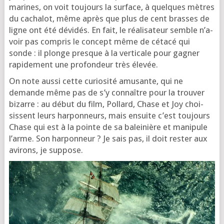
marines, on voit tou­jours la sur­face, à quelques mètres
du cacha­lot, même après que plus de cent brasses de
ligne ont été dévi­dés. En fait, le réa­li­sa­teur semble n’a­
voir pas com­pris le concept même de céta­cé qui
sonde : il plonge presque à la ver­ti­cale pour gagner
rapi­de­ment une pro­fon­deur très élevée.
On note aus­si cette curio­si­té amu­sante, qui ne
demande même pas de s’y connaître pour la trou­ver
bizarre : au début du film, Pollard, Chase et Joy choi­
sissent leurs har­pon­neurs, mais ensuite c’est tou­jours
Chase qui est à la pointe de sa balei­nière et mani­pule
l’arme. Son har­pon­neur ? Je sais pas, il doit res­ter aux
avi­rons, je suppose.