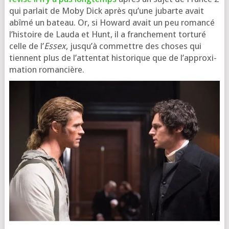
qui par­lait de Moby Dick après qu’une jubarte avait
abî­mé un bateau. Or, si Howard avait un peu roman­cé
l’his­toire de Lauda et Hunt, il a fran­che­ment tor­tu­ré
celle de l’
Essex
, jus­qu’à com­mettre des choses qui
tiennent plus de l’at­ten­tat his­to­rique que de l’ap­proxi­
ma­tion romancière.