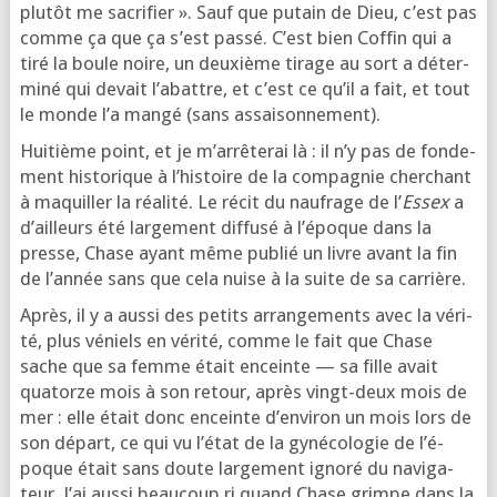
plu­tôt me sacri­fier ». Sauf que putain de Dieu, c’est pas
comme ça que ça s’est pas­sé. C’est bien Coffin qui a
tiré la boule noire, un deuxième tirage au sort a déter­
mi­né qui devait l’a­battre, et c’est ce qu’il a fait, et tout
le monde l’a man­gé (sans assaisonnement).
Huitième point, et je m’ar­rê­te­rai là : il n’y pas de fon­de­
ment his­to­rique à l’his­toire de la com­pa­gnie cher­chant
à maquiller la réa­li­té. Le récit du nau­frage de l’
Essex
a
d’ailleurs été lar­ge­ment dif­fu­sé à l’é­poque dans la
presse, Chase ayant même publié un livre avant la fin
de l’an­née sans que cela nuise à la suite de sa carrière.
Après, il y a aus­si des petits arran­ge­ments avec la véri­
té, plus véniels en véri­té, comme le fait que Chase
sache que sa femme était enceinte — sa fille avait
qua­torze mois à son retour, après vingt-deux mois de
mer : elle était donc enceinte d’en­vi­ron un mois lors de
son départ, ce qui vu l’é­tat de la gyné­co­lo­gie de l’é­
poque était sans doute lar­ge­ment igno­ré du navi­ga­
teur. J’ai aus­si beau­coup ri quand Chase grimpe dans la