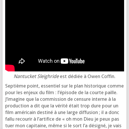
Nantucket Sleighride
est dédiée à Owen Coffin.
Septième point, essen­tiel sur le plan his­to­rique comme
pour les enjeux du film : l’é­pi­sode de la courte paille.
J’imagine que la com­mis­sion de cen­sure interne à la
pro­duc­tion a dit que la véri­té était trop dure pour un
film amé­ri­cain des­ti­né à une large dif­fu­sion ; il a donc
fal­lu recou­rir à l’ar­ti­fice de « oh mon Dieu je peux pas
tuer mon capi­taine, même si le sort l’a dési­gné, je vais