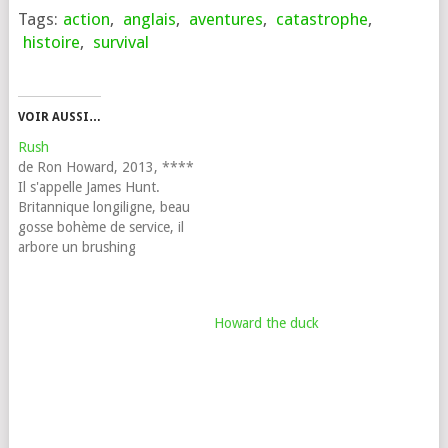
Tags:
action
,
anglais
,
aventures
,
catastrophe
,
histoire
,
survival
VOIR AUSSI…
Rush
de Ron Howard, 2013, ****
Il s'appelle James Hunt.
Britannique longiligne, beau
gosse bohème de service, il
arbore un brushing
impeccable et aime à se
promener pieds nus avec
une fille à chaque bras. Il est
Howard the duck
aussi caractériel et fonceur,
n'hésitant pas à se glisser
dans un trou de souris…