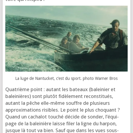
La luge de Nantucket, c’est du sport. pho­to Warner Bros
Quatrième point : autant les bateaux (balei­nier et
balei­nières) sont plu­tôt fidè­le­ment recons­ti­tués,
autant la pêche elle-même souffre de plu­sieurs
approxi­ma­tions risibles. Le point le plus cho­quant ?
Quand un cacha­lot tou­ché décide de son­der, l’é­qui­
page de la balei­nière laisse filer la ligne du har­pon,
jusque là tout va bien. Sauf que dans les vues sous-