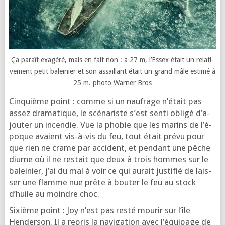
Ça paraît exa­gé­ré, mais en fait non : à 27 m, l’Essex était un rela­ti­
ve­ment petit balei­nier et son assaillant était un grand mâle esti­mé à
25 m. pho­to Warner Bros
Cinquième point : comme si un nau­frage n’é­tait pas
assez dra­ma­tique, le scé­na­riste s’est sen­ti obli­gé d’a­
jou­ter un incen­die. Vue la pho­bie que les marins de l’é­
poque avaient vis-à-vis du feu, tout était pré­vu pour
que rien ne crame par acci­dent, et pen­dant une pêche
diurne où il ne res­tait que deux à trois hommes sur le
balei­nier, j’ai du mal à voir ce qui aurait jus­ti­fié de lais­
ser une flamme nue prête à bou­ter le feu au stock
d’huile au moindre choc.
Sixième point : Joy n’est pas res­té mou­rir sur l’île
Henderson. Il a repris la navi­ga­tion avec l’é­qui­page de