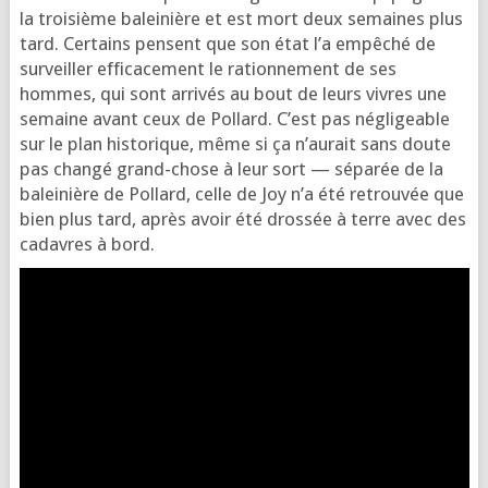
la troi­sième balei­nière et est mort deux semaines plus
tard. Certains pensent que son état l’a empê­ché de
sur­veiller effi­ca­ce­ment le ration­ne­ment de ses
hommes, qui sont arri­vés au bout de leurs vivres une
semaine avant ceux de Pollard. C’est pas négli­geable
sur le plan his­to­rique, même si ça n’au­rait sans doute
pas chan­gé grand-chose à leur sort — sépa­rée de la
balei­nière de Pollard, celle de Joy n’a été retrou­vée que
bien plus tard, après avoir été dros­sée à terre avec des
cadavres à bord.