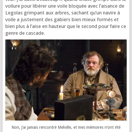
voi­lure pour libé­rer une voile blo­quée avec l’ai­sance de
Legolas grim­pant aux arbres, sachant qu’un navire à
voile a jus­te­ment des gabiers bien mieux for­més et
bien plus à l’aise en hau­teur que le second pour faire ce
genre de cascade.
Non, j’ai jamais ren­con­tré Melville, et mes mémoires n’ont été