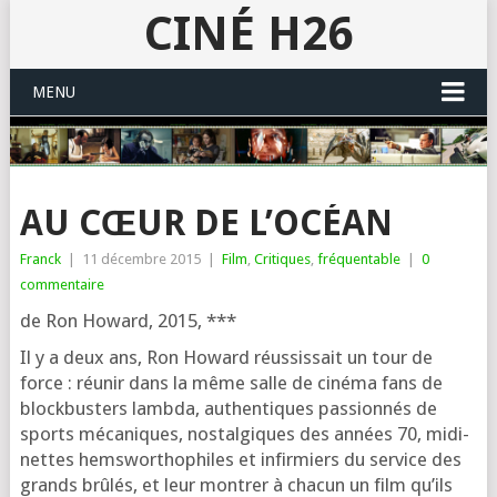
CINÉ H26
MENU
AU CŒUR DE L’OCÉAN
Franck
|
11 décembre 2015
|
Film
,
Critiques
,
fréquentable
|
0
commentaire
de Ron Howard, 2015, ***
Il y a deux ans, Ron Howard réus­sis­sait un tour de
force : réunir dans la même salle de ciné­ma fans de
block­bus­ters lamb­da, authen­tiques pas­sion­nés de
sports méca­niques, nos­tal­giques des années 70, midi­
nettes hem­swor­tho­philes et infir­miers du ser­vice des
grands brû­lés, et leur mon­trer à cha­cun un film qu’ils