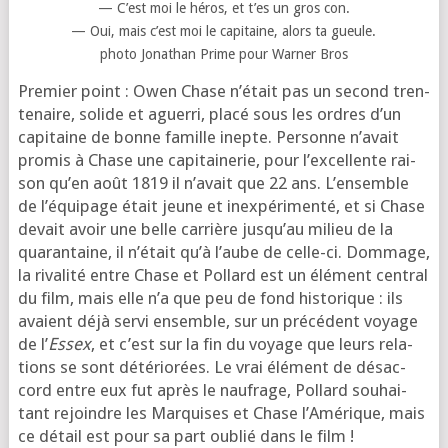
— C’est moi le héros, et t’es un gros con.
— Oui, mais c’est moi le capi­taine, alors ta gueule.
pho­to Jonathan Prime pour Warner Bros
Premier point : Owen Chase n’é­tait pas un second tren­
te­naire, solide et aguer­ri, pla­cé sous les ordres d’un
capi­taine de bonne famille inepte. Personne n’a­vait
pro­mis à Chase une capi­tai­ne­rie, pour l’ex­cel­lente rai­
son qu’en août 1819 il n’a­vait que 22 ans. L’ensemble
de l’é­qui­page était jeune et inex­pé­ri­men­té, et si Chase
devait avoir une belle car­rière jus­qu’au milieu de la
qua­ran­taine, il n’é­tait qu’à l’aube de celle-ci. Dommage,
la riva­li­té entre Chase et Pollard est un élé­ment cen­tral
du film, mais elle n’a que peu de fond his­to­rique : ils
avaient déjà ser­vi ensemble, sur un pré­cé­dent voyage
de l’
Essex
, et c’est sur la fin du voyage que leurs rela­
tions se sont dété­rio­rées. Le vrai élé­ment de désac­
cord entre eux fut après le nau­frage, Pollard sou­hai­
tant rejoindre les Marquises et Chase l’Amérique, mais
ce détail est pour sa part oublié dans le film !