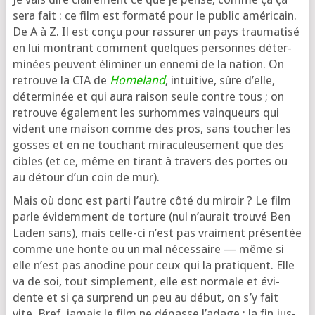
sera fait : ce film est for­ma­té pour le public amé­ri­cain.
De A à Z. Il est conçu pour ras­su­rer un pays trau­ma­ti­sé
en lui mon­trant com­ment quelques per­sonnes déter­
mi­nées peuvent éli­mi­ner un enne­mi de la nation. On
retrouve la CIA de
Homeland
, intui­tive, sûre d’elle,
déter­mi­née et qui aura rai­son seule contre tous ; on
retrouve éga­le­ment les sur­hommes vain­queurs qui
vident une mai­son comme des pros, sans tou­cher les
gosses et en ne tou­chant mira­cu­leu­se­ment que des
cibles (et ce, même en tirant à tra­vers des portes ou
au détour d’un coin de mur).
Mais où donc est par­ti l’autre côté du miroir ? Le film
parle évi­dem­ment de tor­ture (nul n’au­rait trou­vé Ben
Laden sans), mais celle-ci n’est pas vrai­ment pré­sen­tée
comme une honte ou un mal néces­saire — même si
elle n’est pas ano­dine pour ceux qui la pra­tiquent. Elle
va de soi, tout sim­ple­ment, elle est nor­male et évi­
dente et si ça sur­prend un peu au début, on s’y fait
vite. Bref, jamais le film ne dépasse l’a­dage : la fin jus­