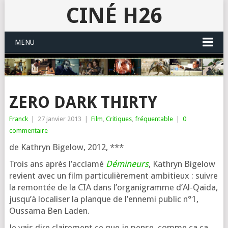
CINÉ H26
MENU
ZERO DARK THIRTY
Franck
|
27 janvier 2013
|
Film
,
Critiques
,
fréquentable
|
0
commentaire
de Kathryn Bigelow, 2012, ***
Trois ans après l’ac­cla­mé
Démineurs
, Kathryn Bigelow
revient avec un film par­ti­cu­liè­re­ment ambi­tieux : suivre
la remon­tée de la CIA dans l’or­ga­ni­gramme d’Al-Qaida,
jus­qu’à loca­li­ser la planque de l’en­ne­mi public n°1,
Oussama Ben Laden.
Je vais dire clai­re­ment ce que je pense, comme ça ça