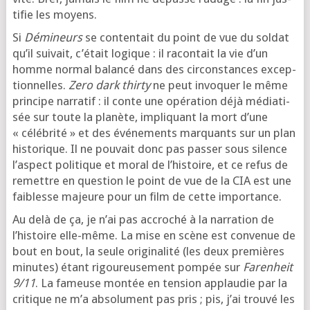
ti­fie les moyens.
Si
Démineurs
se conten­tait du point de vue du sol­dat
qu’il sui­vait, c’é­tait logique : il racon­tait la vie d’un
homme nor­mal balan­cé dans des cir­cons­tances excep­
tion­nelles.
Zero dark thir­ty
ne peut invo­quer le même
prin­cipe nar­ra­tif : il conte une opé­ra­tion déjà média­ti­
sée sur toute la pla­nète, impli­quant la mort d’une
« célé­bri­té » et des évé­ne­ments mar­quants sur un plan
his­to­rique. Il ne pou­vait donc pas pas­ser sous silence
l’as­pect poli­tique et moral de l’his­toire, et ce refus de
remettre en ques­tion le point de vue de la CIA est une
fai­blesse majeure pour un film de cette importance.
Au delà de ça, je n’ai pas accro­ché à la nar­ra­tion de
l’his­toire elle-même. La mise en scène est conve­nue de
bout en bout, la seule ori­gi­na­li­té (les deux pre­mières
minutes) étant rigou­reu­se­ment pom­pée sur
Farenheit
9/11
. La fameuse mon­tée en ten­sion applau­die par la
cri­tique ne m’a abso­lu­ment pas pris ; pis, j’ai trou­vé les