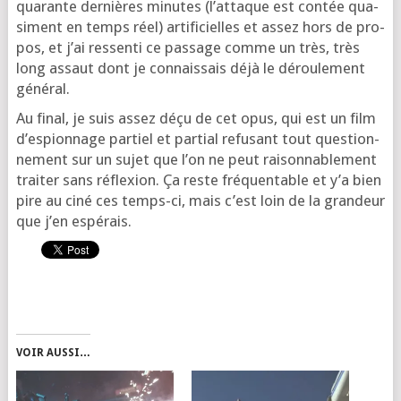
qua­rante der­nières minutes (l’at­taque est contée qua­
si­ment en temps réel) arti­fi­cielles et assez hors de pro­
pos, et j’ai res­sen­ti ce pas­sage comme un très, très
long assaut dont je connais­sais déjà le dérou­le­ment
général.
Au final, je suis assez déçu de cet opus, qui est un film
d’es­pion­nage par­tiel et par­tial refu­sant tout ques­tion­
ne­ment sur un sujet que l’on ne peut rai­son­na­ble­ment
trai­ter sans réflexion. Ça reste fré­quen­table et y’a bien
pire au ciné ces temps-ci, mais c’est loin de la gran­deur
que j’en espérais.
VOIR AUSSI…