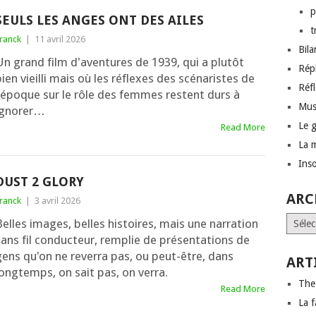
p
SEULS LES ANGES ONT DES AILES
t
ranck
|
11 avril 2026
Bil
Un grand film d'aventures de 1939, qui a plutôt
Rép
ien vieilli mais où les réflexes des scénaristes de
Réf
l'époque sur le rôle des femmes restent durs à
Mus
ignorer…
Le 
Read More
La 
Inso
DUST 2 GLORY
ARC
ranck
|
3 avril 2026
Archi
elles images, belles histoires, mais une narration
sans fil conducteur, remplie de présentations de
gens qu'on ne reverra pas, ou peut-être, dans
ART
longtemps, on sait pas, on verra.
The
Read More
La f