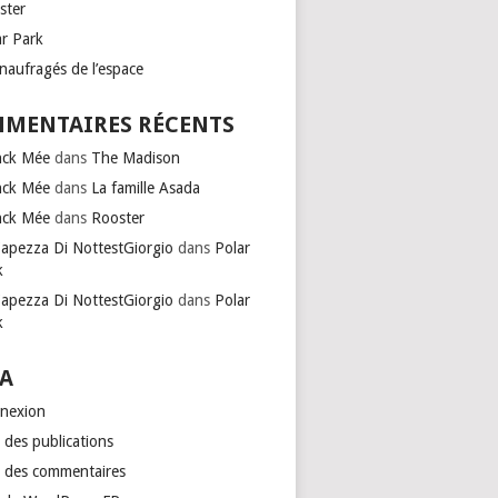
ster
ar Park
naufragés de l’espace
MENTAIRES RÉCENTS
nck Mée
dans
The Madison
nck Mée
dans
La famille Asada
nck Mée
dans
Rooster
Capezza Di NottestGiorgio
dans
Polar
k
Capezza Di NottestGiorgio
dans
Polar
k
A
nexion
 des publications
x des commentaires