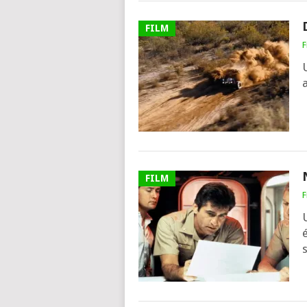
FILM
F
FILM
F
s