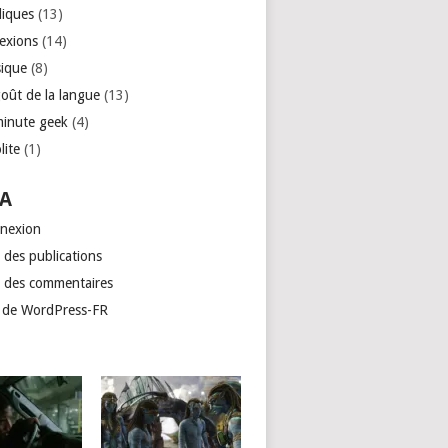
liques
(13)
lexions
(14)
ique
(8)
goût de la langue
(13)
minute geek
(4)
lite
(1)
A
nexion
 des publications
x des commentaires
e de WordPress-FR