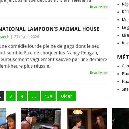
que je vous laisse découvrir. Mais Télérama
Rép
Read More
Réf
Mus
Le 
NATIONAL LAMPOON’S ANIMAL HOUSE
La 
ranck
|
23 février 2026
Inso
Une comédie lourde pleine de gags dont le seul
but semble être de choquer les Nancy Reagan,
MÉT
heureusement vaguement sauvée par une dernière
demi-heure plus réussie.
Con
Read More
Flux
Flu
Sit
2
3
4
…
134
Older