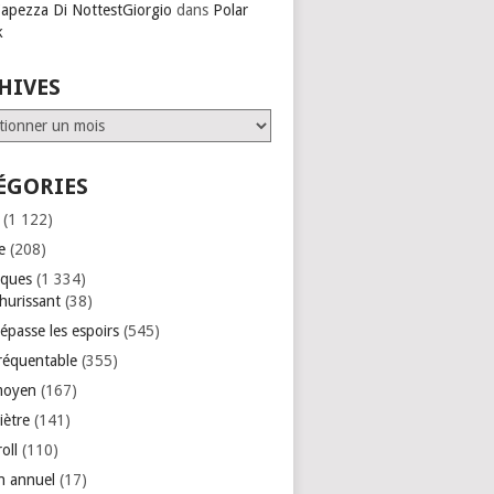
Capezza Di NottestGiorgio
dans
Polar
k
HIVES
ves
ÉGORIES
(1 122)
e
(208)
iques
(1 334)
hurissant
(38)
épasse les espoirs
(545)
réquentable
(355)
moyen
(167)
iètre
(141)
roll
(110)
an annuel
(17)