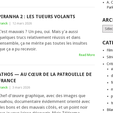
A. 
Par
PIRANHA 2 : LES TUEURS VOLANTS
ARC
ranck
|
12 mars 2026
Archi
C'est mauvais ? Un peu, oui. Mais y'a aussi
quelques trucs relativement réussis et dans
CAT
l'ensemble, ça ne mérite pas toutes les insultes
ue ça a pu recevoir.
Film
Read More
Séri
Crit
a
ATHOS — AU CŒUR DE LA PATROUILLE DE
d
FRANCE
f
ranck
|
3 mars 2026
Chef-d'œuvre graphique, avec des images que
p
ouahou, documentaire évidemment orienté avec
t
des bons et des mauvais côtés, et un point noir
Bil