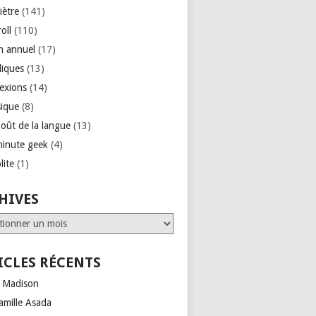
iètre
(141)
roll
(110)
an annuel
(17)
liques
(13)
lexions
(14)
ique
(8)
goût de la langue
(13)
minute geek
(4)
lite
(1)
HIVES
ves
ICLES RÉCENTS
 Madison
amille Asada