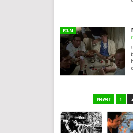
FILM
F
PAGINATION
Newer
1
DES
PUBLICATIONS