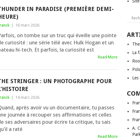
Sit
THUNDER IN PARADISE (PREMIÈRE DEMI-
HEURE)
ranck
|
16 mars 2026
ART
arfois, on tombe sur un truc qui éveille une pointe
e curiosité : une série télé avec Hulk Hogan et un
The
ateau hi-tech. Et parfois, la curiosité est
La f
Read More
Roo
Pol
Les 
THE STRINGER : UN PHOTOGRAPHE POUR
L’HISTOIRE
COM
ranck
|
14 mars 2026
Fra
Quand, après avoir vu un documentaire, tu passes
Fra
une journée à recouper ses affirmations et celles
Fra
e ses adversaires pour écrire ta critique, tu sais
A. 
u'il a raté
Par
Read More