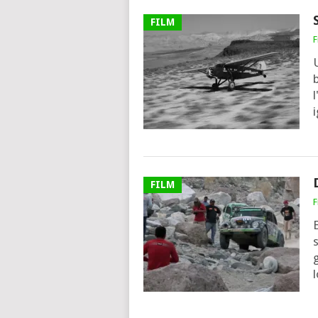
FILM
F
b
FILM
F
B