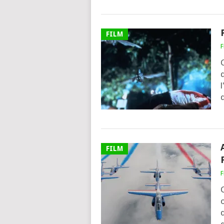
FILM
F
q
FILM
F