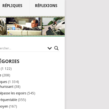
RÉPLIQUES
RÉFLEXIONS
ÉGORIES
(1 122)
e
(208)
iques
(1 334)
hurissant
(38)
épasse les espoirs
(545)
réquentable
(355)
moyen
(167)