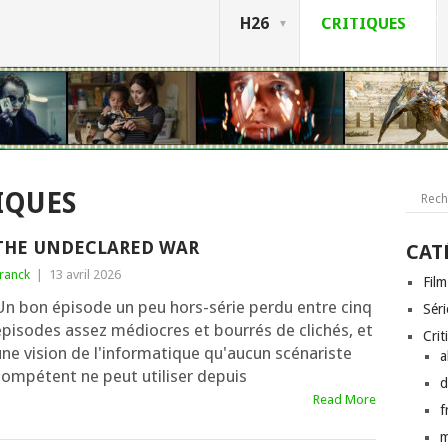
H26
CRITIQUES
IQUES
THE UNDECLARED WAR
CAT
ranck
|
13 avril 2026
Film
Un bon épisode un peu hors-série perdu entre cinq
Séri
épisodes assez médiocres et bourrés de clichés, et
Crit
une vision de l'informatique qu'aucun scénariste
a
compétent ne peut utiliser depuis
d
Read More
f