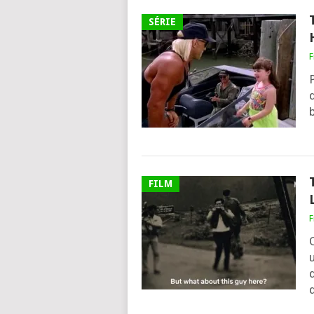
SÉRIE
F
P
d
b
FILM
F
d
q