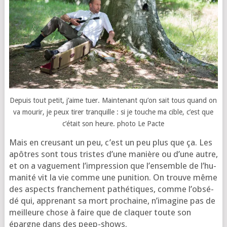
Depuis tout petit, j’aime tuer. Maintenant qu’on sait tous quand on
va mou­rir, je peux tirer tran­quille : si je touche ma cible, c’est que
c’é­tait son heure. pho­to Le Pacte
Mais en creu­sant un peu, c’est un peu plus que ça. Les
apôtres sont tous tristes d’une manière ou d’une autre,
et on a vague­ment l’im­pres­sion que l’en­semble de l’hu­
ma­ni­té vit la vie comme une puni­tion. On trouve même
des aspects fran­che­ment pathé­tiques, comme l’ob­sé­
dé qui, appre­nant sa mort pro­chaine, n’i­ma­gine pas de
meilleure chose à faire que de cla­quer toute son
épargne dans des peep-shows.