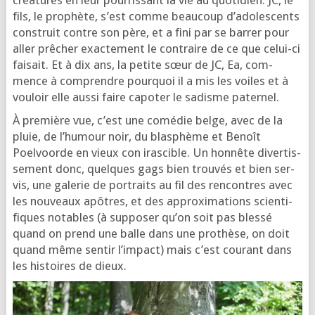
créa­tures en leur pour­ris­sant la vie au quo­ti­dien. JC, le
fils, le pro­phète, s’est comme beau­coup d’a­do­les­cents
construit contre son père, et a fini par se bar­rer pour
aller prê­cher exac­te­ment le contraire de ce que celui-ci
fai­sait. Et à dix ans, la petite sœur de JC, Ea, com­
mence à com­prendre pour­quoi il a mis les voiles et à
vou­loir elle aus­si faire capo­ter le sadisme paternel.
À pre­mière vue, c’est une comé­die belge, avec de la
pluie, de l’hu­mour noir, du blas­phème et Benoît
Poelvoorde en vieux con iras­cible. Un hon­nête diver­tis­
se­ment donc, quelques gags bien trou­vés et bien ser­
vis, une gale­rie de por­traits au fil des ren­contres avec
les nou­veaux apôtres, et des approxi­ma­tions scien­ti­
fiques notables (à sup­po­ser qu’on soit pas bles­sé
quand on prend une balle dans une pro­thèse, on doit
quand même sen­tir l’im­pact) mais c’est cou­rant dans
les his­toires de dieux.