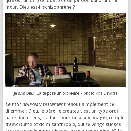
qu’il est un être de bon­té et de par­don qui prône l’a­
mour. Dieu est-il schizophrène ?
Je suis Dieu. Ça te pose un pro­blème ? pho­to Kris Dewitte
Le tout nou­veau tes­ta­ment
résout sim­ple­ment ce
dilemme : Dieu, le père, le créa­teur, est un type ordi­
naire (bien tiens, il a fait l’homme à son image), rem­pli
d’a­mer­tume et de misan­thro­pie, qui se venge sur ses