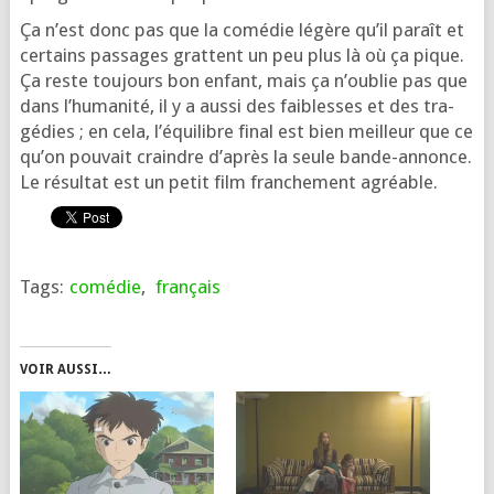
Ça n’est donc pas que la comé­die légère qu’il paraît et
cer­tains pas­sages grattent un peu plus là où ça pique.
Ça reste tou­jours bon enfant, mais ça n’ou­blie pas que
dans l’hu­ma­ni­té, il y a aus­si des fai­blesses et des tra­
gé­dies ; en cela, l’é­qui­libre final est bien meilleur que ce
qu’on pou­vait craindre d’a­près la seule bande-annonce.
Le résul­tat est un petit film fran­che­ment agréable.
Tags:
comédie
,
français
VOIR AUSSI…