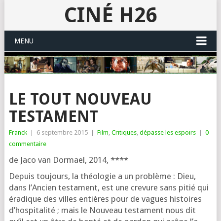
CINÉ H26
MENU
LE TOUT NOUVEAU
TESTAMENT
Franck
|
6 septembre 2015
|
Film
,
Critiques
,
dépasse les espoirs
|
0
commentaire
de Jaco van Dormael, 2014, ****
Depuis tou­jours, la théo­lo­gie a un pro­blème : Dieu,
dans l’Ancien tes­ta­ment, est une cre­vure sans pitié qui
éra­dique des villes entières pour de vagues his­toires
d’hos­pi­ta­li­té ; mais le Nouveau tes­ta­ment nous dit