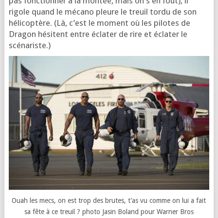
pas fonc­tion­ner à la mon­tée, mais on s’en fout), il
rigole quand le méca­no pleure le treuil tor­du de son
héli­co­ptère. (Là, c’est le moment où les pilotes de
Dragon hésitent entre écla­ter de rire et écla­ter le
scénariste.)
Ouah les mecs, on est trop des brutes, t’as vu comme on lui a fait
sa fête à ce treuil ? pho­to Jasin Boland pour Warner Bros