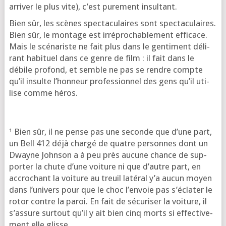
arri­ver le plus vite), c’est pure­ment insultant.
Bien sûr, les scènes spec­ta­cu­laires sont spec­ta­cu­laires.
Bien sûr, le mon­tage est irré­pro­cha­ble­ment effi­cace.
Mais le scé­na­riste ne fait plus dans le gen­ti­ment déli­
rant habi­tuel dans ce genre de film : il fait dans le
débile pro­fond, et semble ne pas se rendre compte
qu’il insulte l’hon­neur pro­fes­sion­nel des gens qu’il uti­
lise comme héros.
¹ Bien sûr, il ne pense pas une seconde que d’une part,
un Bell 412 déjà char­gé de quatre per­sonnes dont un
Dwayne Johnson a à peu près aucune chance de sup­
por­ter la chute d’une voi­ture ni que d’autre part, en
accro­chant la voi­ture au treuil laté­ral y’a aucun moyen
dans l’u­ni­vers pour que le choc l’en­voie pas s’é­cla­ter le
rotor contre la paroi. En fait de sécu­ri­ser la voi­ture, il
s’as­sure sur­tout qu’il y ait bien cinq morts si effec­ti­ve­
ment elle glisse.