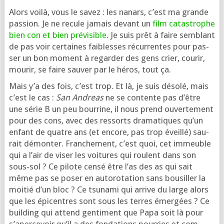
Alors voi­là, vous le savez : les nanars, c’est ma grande
pas­sion. Je ne recule jamais devant un
film
catas­trophe
bien
con
et
bien
pré­vi­sible
. Je suis prêt à faire sem­blant
de pas voir cer­taines fai­blesses récur­rentes pour pas­
ser un bon moment à regar­der des gens crier, cou­rir,
mou­rir, se faire sau­ver par le héros, tout ça.
Mais y’a des fois, c’est trop. Et là, je suis déso­lé, mais
c’est le cas :
San Andreas
ne se contente pas d’être
une série B un peu bour­rine, il nous prend ouver­te­ment
pour des cons, avec des res­sorts dra­ma­tiques qu’un
enfant de quatre ans (et encore, pas trop éveillé) sau­
rait démon­ter. Franchement, c’est quoi, cet immeuble
qui a l’air de viser les voi­tures qui roulent dans son
sous-sol ? Ce pilote cen­sé être l’as des as qui sait
même pas se poser en auto­ro­ta­tion sans bou­siller la
moi­tié d’un bloc ? Ce tsu­na­mi qui arrive du large alors
que les épi­centres sont sous les terres émer­gées ? Ce
buil­ding qui attend gen­ti­ment que Papa soit là pour
s’a­per­ce­voir qu’il a des fon­da­tions pour­ries et com­