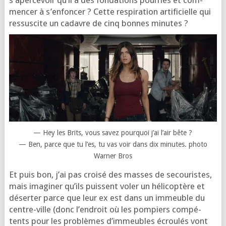
men­cer à s’en­fon­cer ? Cette res­pi­ra­tion arti­fi­cielle qui
res­sus­cite un cadavre de cinq bonnes minutes ?
— Hey les Brits, vous savez pour­quoi j’ai l’air bête ?
— Ben, parce que tu l’es, tu vas voir dans dix minutes. pho­to
Warner Bros
Et puis bon, j’ai pas croi­sé des masses de secou­ristes,
mais ima­gi­ner qu’ils puissent voler un héli­co­ptère et
déser­ter parce que leur ex est dans un immeuble du
centre-ville (donc l’en­droit où les pom­piers com­pé­
tents pour les pro­blèmes d’im­meubles écrou­lés vont