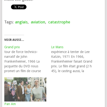
Tags:
anglais
,
aviation
,
catastrophe
VOIR AUSSI…
Grand prix
Le Mans
tour de force technico-
expérience à tenter de Lee
narratif de John
Katzin, 1971 En 1966,
Frankenheimer, 1966 La
Frankenheimer faisait Grand
jacquette du DVD nous
prix. Le film était grand (2 h
promet un film de course
45), le casting aussi, la
auto, avec une belle histoire
réalisation d'une audace
gnamour au milieu... Sans
certaine (Oscars du meilleur
doute pour tenter de vendre
montage et des meilleurs
ce chef-d'œuvre aux fans du
effets sonores) avec des
Michel Vaillant de
plans multiples, des
Couvelaire, qui seront déçus
variations de format et de
Pan Am
de tomber sur un quasi-
cadrages, des caméras…