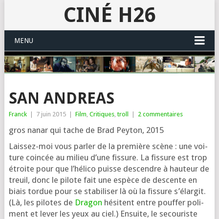
CINÉ H26
MENU
SAN ANDREAS
Franck
|
7 juin 2015
|
Film
,
Critiques
,
troll
|
2 commentaires
gros nanar qui tache de Brad Peyton, 2015
Laissez-moi vous par­ler de la pre­mière scène : une voi­
ture coin­cée au milieu d’une fis­sure. La fis­sure est trop
étroite pour que l’hé­li­co puisse des­cendre à hau­teur de
treuil, donc le pilote fait une espèce de des­cente en
biais tor­due pour se sta­bi­li­ser là où la fis­sure s’é­lar­git.
(Là, les pilotes de
Dragon
hésitent entre pouf­fer poli­
ment et lever les yeux au ciel.) Ensuite, le secou­riste