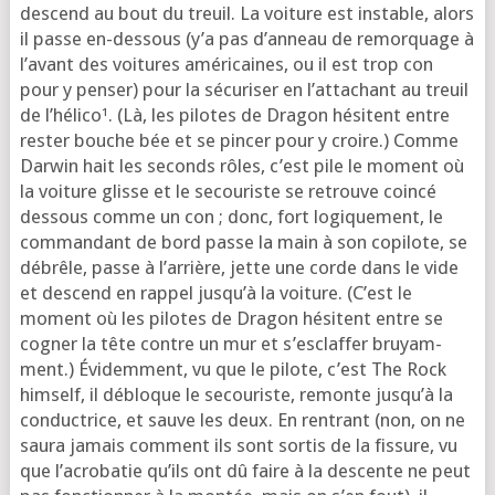
des­cend au bout du treuil. La voi­ture est instable, alors
il passe en-des­sous (y’a pas d’an­neau de remor­quage à
l’a­vant des voi­tures amé­ri­caines, ou il est trop con
pour y pen­ser) pour la sécu­ri­ser en l’at­ta­chant au treuil
de l’hé­li­co¹. (Là, les pilotes de Dragon hésitent entre
res­ter bouche bée et se pin­cer pour y croire.) Comme
Darwin hait les seconds rôles, c’est pile le moment où
la voi­ture glisse et le secou­riste se retrouve coin­cé
des­sous comme un con ; donc, fort logi­que­ment, le
com­man­dant de bord passe la main à son copi­lote, se
débrêle, passe à l’ar­rière, jette une corde dans le vide
et des­cend en rap­pel jus­qu’à la voi­ture. (C’est le
moment où les pilotes de Dragon hésitent entre se
cogner la tête contre un mur et s’esclaffer bruyam­
ment.) Évidemment, vu que le pilote, c’est The Rock
him­self, il débloque le secou­riste, remonte jus­qu’à la
conduc­trice, et sauve les deux. En ren­trant (non, on ne
sau­ra jamais com­ment ils sont sor­tis de la fis­sure, vu
que l’a­cro­ba­tie qu’ils ont dû faire à la des­cente ne peut