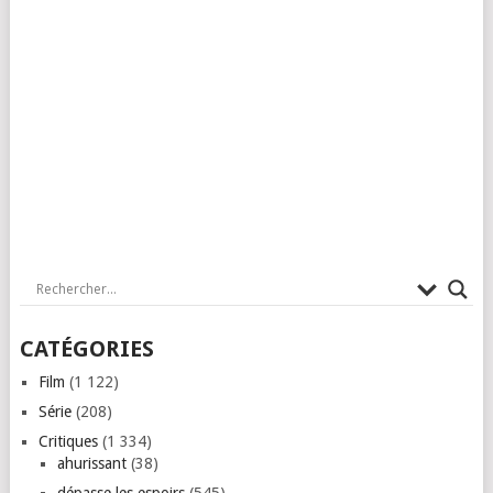
CATÉGORIES
Film
(1 122)
Série
(208)
Critiques
(1 334)
ahurissant
(38)
dépasse les espoirs
(545)