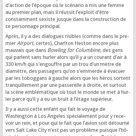
d’ac­tion de l’é­poque où le scé­na­rio a mis une femme
au pre­mier plan, mais il réus­sit l’ex­ploit d’être
constam­ment sexiste jusque dans la construc­tion de
ce per­son­nage principal.
Après, il y a des dia­logues risibles (comme dans le pre­
mier
Airport
, certes), Charlton Heston encore plus
mau­vais que dans
Bowling for Columbine
, des gens
qui parlent sans hur­ler alors qu’il y a un cou­rant d’air à
330 km/h qui s’en­gouffre par un trou d’un mètre de
dia­mètre, des pas­sa­gers qu’on s’emmerde à éva­cuer
par les tobog­gans à gauche alors que les héros sortent
tran­quille­ment par une pas­se­relle à droite, et sur­tout
la scène emblé­ma­tique où tout le monde se met à hur­
ler parce qu’il y a eu un bruit à l’é­tage supérieur.
Il y a aus­si cette enfant qui fait le voyage de
Washington à Los Angeles spé­cia­le­ment pour y rece­
voir un rein, et pour qui le fait que l’a­vion soit détour­né
vers Salt Lake City n’est pas un pro­blème puisque l’hô­