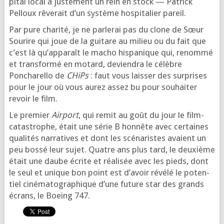
pi­tal local a jus­te­ment un rein en stock — Patrick
Pelloux rêve­rait d’un sys­tème hos­pi­ta­lier pareil.
Par pure cha­ri­té, je ne par­le­rai pas du clone de Sœur
Sourire qui joue de la gui­tare au milieu ou du fait que
c’est là qu’ap­pa­raît le macho his­pa­nique qui, renom­mé
et trans­for­mé en motard, devien­dra le célèbre
Poncharello de
CHiPs
: faut vous lais­ser des sur­prises
pour le jour où vous aurez assez bu pour sou­hai­ter
revoir le film.
Le pre­mier
Airport
, qui remit au goût du jour le film-
catas­trophe, était une série B hon­nête avec cer­taines
qua­li­tés nar­ra­tives et dont les scé­na­ristes avaient un
peu bos­sé leur sujet. Quatre ans plus tard, le deuxième
était une daube écrite et réa­li­sée avec les pieds, dont
le seul et unique bon point est d’a­voir révé­lé le poten­
tiel ciné­ma­to­gra­phique d’une future star des grands
écrans, le Boeing 747.