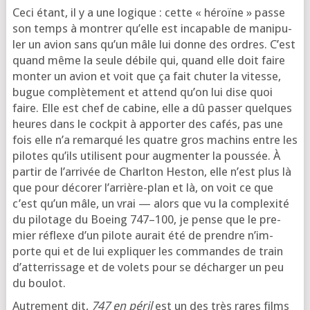
Ceci étant, il y a une logique : cette « héroïne » passe
son temps à mon­trer qu’elle est inca­pable de mani­pu­
ler un avion sans qu’un mâle lui donne des ordres. C’est
quand même la seule débile qui, quand elle doit faire
mon­ter un avion et voit que ça fait chu­ter la vitesse,
bugue com­plè­te­ment et attend qu’on lui dise quoi
faire. Elle est chef de cabine, elle a dû pas­ser quelques
heures dans le cock­pit à appor­ter des cafés, pas une
fois elle n’a remar­qué les quatre gros machins entre les
pilotes qu’ils uti­lisent pour aug­men­ter la pous­sée. À
par­tir de l’ar­ri­vée de Charlton Heston, elle n’est plus là
que pour déco­rer l’ar­rière-plan et là, on voit ce que
c’est qu’un mâle, un vrai — alors que vu la com­plexi­té
du pilo­tage du Boeing 747–100, je pense que le pre­
mier réflexe d’un pilote aurait été de prendre n’im­
porte qui et de lui expli­quer les com­mandes de train
d’at­ter­ris­sage et de volets pour se déchar­ger un peu
du boulot.
Autrement dit,
747 en péril
est un des très rares films