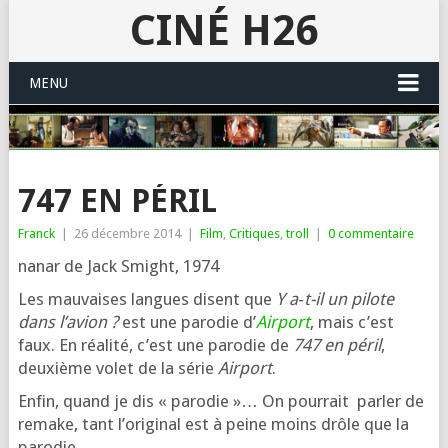
CINÉ H26
MENU
747 EN PÉRIL
Franck
|
26 décembre 2014
|
Film
,
Critiques
,
troll
|
0 commentaire
nanar de Jack Smight, 1974
Les mau­vaises langues disent que
Y a‑t-il un pilote
dans l’a­vion ?
est une paro­die d’
Airport
, mais c’est
faux. En réa­li­té, c’est une paro­die de
747 en péril
,
deuxième volet de la série
Airport
.
Enfin, quand je dis « paro­die »… On pour­rait par­ler de
remake, tant l’o­ri­gi­nal est à peine moins drôle que la
parodie.