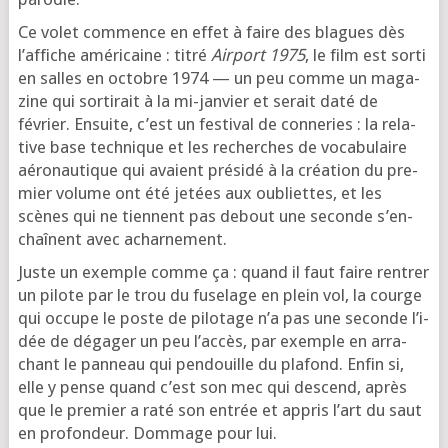
Ce volet com­mence en effet à faire des blagues dès
l’af­fiche amé­ri­caine : titré
Airport 1975
, le film est sor­ti
en salles en octobre 1974 — un peu comme un maga­
zine qui sor­ti­rait à la mi-jan­vier et serait daté de
février. Ensuite, c’est un fes­ti­val de conne­ries : la rela­
tive base tech­nique et les recherches de voca­bu­laire
aéro­nau­tique qui avaient pré­si­dé à la créa­tion du pre­
mier volume ont été jetées aux oubliettes, et les
scènes qui ne tiennent pas debout une seconde s’en­
chaînent avec acharnement.
Juste un exemple comme ça : quand il faut faire ren­trer
un pilote par le trou du fuse­lage en plein vol, la courge
qui occupe le poste de pilo­tage n’a pas une seconde l’i­
dée de déga­ger un peu l’ac­cès, par exemple en arra­
chant le pan­neau qui pen­douille du pla­fond. Enfin si,
elle y pense quand c’est son mec qui des­cend, après
que le pre­mier a raté son entrée et appris l’art du saut
en pro­fon­deur. Dommage pour lui.