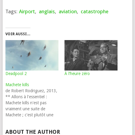
Tags:
Airport
,
anglais
,
aviation
,
catastrophe
VOIR AUSSI…
Deadpool 2
À l’heure zéro
Machete kills
de Robert Rodriguez, 2013,
** Allons à l'essentiel :
Machete kills n'est pas
vraiment une suite de
Machete ; c'est plutôt une
parodie. Le soucis, c'est que
Machete était lui-même
ABOUT THE AUTHOR
largement une parodie (de