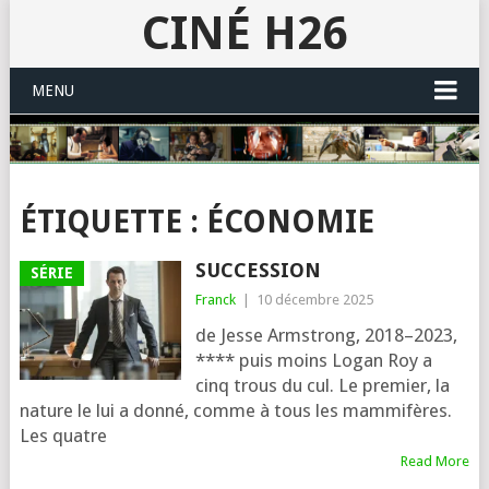
CINÉ H26
MENU
ÉTIQUETTE :
ÉCONOMIE
SUCCESSION
SÉRIE
Franck
|
10 décembre 2025
de Jesse Armstrong, 2018–2023,
**** puis moins Logan Roy a
cinq trous du cul. Le pre­mier, la
nature le lui a don­né, comme à tous les mam­mi­fères.
Les quatre
Read More