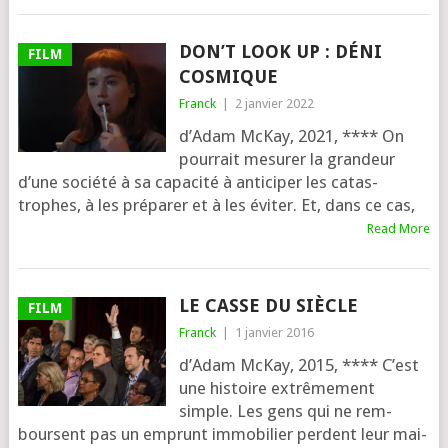
DON’T LOOK UP : DÉNI
FILM
COSMIQUE
Franck
|
2 janvier 2022
d’Adam McKay, 2021, **** On
pour­rait mesu­rer la gran­deur
d’une socié­té à sa capa­ci­té à anti­ci­per les catas­
trophes, à les pré­pa­rer et à les éviter. Et, dans ce cas,
Read More
LE CASSE DU SIÈCLE
FILM
Franck
|
1 janvier 2016
d’Adam McKay, 2015, **** C’est
une his­toire extrê­me­ment
simple. Les gens qui ne rem­
boursent pas un emprunt immo­bi­lier perdent leur mai­