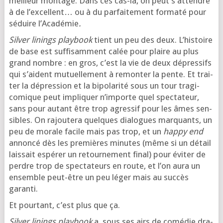
meilleur mon­tage. Dans ces cas-là, on peut s’at­tendre
à de l’ex­cellent… ou à du par­fai­te­ment for­ma­té pour
séduire l’Académie
.
Silver linings play­book
tient un peu des deux. L’histoire
de base est suf­fi­sam­ment calée pour plaire au plus
grand nombre : en gros, c’est la vie de deux dépres­sifs
qui s’aident mutuel­le­ment à remon­ter la pente. Et trai­
ter la dépres­sion et la bipo­la­ri­té sous un tour tra­gi-
comique peut impli­quer n’im­porte quel spec­ta­teur,
sans pour autant être trop agres­sif pour les âmes sen­
sibles. On rajou­te­ra quelques dia­logues mar­quants, un
peu de morale facile mais pas trop, et un
hap­py end
annon­cé dès les pre­mières minutes (même si un détail
lais­sait espé­rer un retour­ne­ment final) pour évi­ter de
perdre trop de spec­ta­teurs en route, et l’on aura un
ensemble peut-être un peu léger mais au suc­cès
garanti.
Et pour­tant, c’est plus que ça.
Silver linings play­book
a, sous ses airs de comé­die dra­