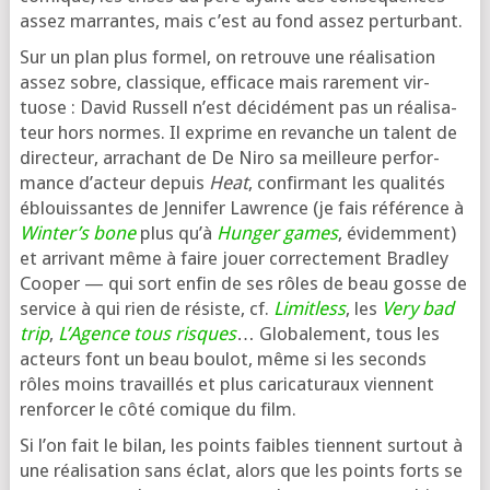
assez mar­rantes, mais c’est au fond assez perturbant.
Sur un plan plus for­mel, on retrouve une réa­li­sa­tion
assez sobre, clas­sique, effi­cace mais rare­ment vir­
tuose : David Russell n’est déci­dé­ment pas un réa­li­sa­
teur hors normes. Il exprime en revanche un talent de
direc­teur, arra­chant de De Niro sa meilleure per­for­
mance d’ac­teur depuis
Heat
, confir­mant les qua­li­tés
éblouis­santes de Jennifer Lawrence (je fais réfé­rence à
Winter’s bone
plus qu’à
Hunger games
, évi­dem­ment)
et arri­vant même à faire jouer cor­rec­te­ment Bradley
Cooper — qui sort enfin de ses rôles de beau gosse de
ser­vice à qui rien de résiste, cf.
Limitless
, les
Very bad
trip
,
L’Agence tous risques
… Globalement, tous les
acteurs font un beau bou­lot, même si les seconds
rôles moins tra­vaillés et plus cari­ca­tu­raux viennent
ren­for­cer le côté comique du film.
Si l’on fait le bilan, les points faibles tiennent sur­tout à
une réa­li­sa­tion sans éclat, alors que les points forts se