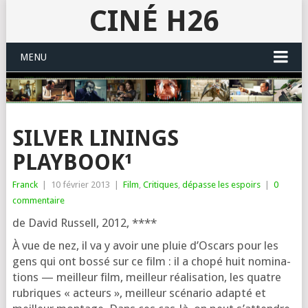
CINÉ H26
MENU
SILVER LININGS
PLAYBOOK¹
Franck
|
10 février 2013
|
Film
,
Critiques
,
dépasse les espoirs
|
0
commentaire
de David Russell, 2012, ****
À vue de nez, il va y avoir une pluie d’Oscars pour les
gens qui ont bos­sé sur ce film : il a cho­pé huit nomi­na­
tions — meilleur film, meilleur réa­li­sa­tion, les quatre
rubriques « acteurs », meilleur scé­na­rio adap­té et