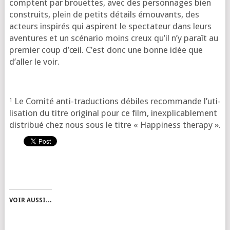
comptent par brouettes, avec des per­son­nages bien
construits, plein de petits détails émou­vants, des
acteurs ins­pi­rés qui aspirent le spec­ta­teur dans leurs
aven­tures et un scé­na­rio moins creux qu’il n’y paraît au
pre­mier coup d’œil. C’est donc une bonne idée que
d’al­ler le voir.
¹ Le Comité anti-tra­duc­tions débiles recom­mande l’u­ti­
li­sa­tion du titre ori­gi­nal pour ce film, inex­pli­ca­ble­ment
dis­tri­bué chez nous sous le titre « Happiness therapy ».
VOIR AUSSI…