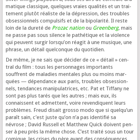
ma­tique clas­sique, quelques vraies qua­li­tés et un trai­
te­ment plu­tôt réa­liste de la dépres­sion, des troubles
obses­sion­nels com­pul­sifs et de la bipo­la­ri­té. Il reste
loin de la dure­té de
Prozac nation
ou
Greenberg
, mais
ne passe pas sous silence le pathé­tique et la vio­lence
qui peuvent sur­gir lors­qu’on réagit à une musique, une
phrase, un détail quel­conque du quotidien.
De même, je ne sais que déci­der de ce « détail » cen­
tral du film : tous les per­son­nages impor­tants
souffrent de mala­dies men­tales plus ou moins mar­
quées — dépen­dance aux paris, troubles obses­sion­
nels, ten­dances mani­pu­la­trices, etc. Pat et Tiffany ne
sont pas plus tarés que les autres ; mais eux, ils
connaissent et admettent, voire reven­diquent leurs
pro­blèmes. Freud disait gros­so modo que si quel­qu’un
paraît sain, c’est juste qu’on n’a pas iden­ti­fié sa
névrose ; David Russell et Matthew Quick doivent pen­
ser à peu près la même chose. C’est trai­té sous un tour
comique, les crises du père ayant des consé­quences