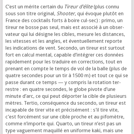
C’est un mérite cer­tain du
Tireur d’é­lite
(plus connu
sous son titre ori­gi­nal,
Shooter
, qui évoque plu­tôt en
France des cock­tails forts à boire cul-sec) : pri­mo, un
tireur ne bosse pas seul, mais est asso­cié à un obser­
va­teur qui lui désigne les cibles, mesure les dis­tances,
les vitesses et les angles, et éven­tuel­le­ment reporte
les indi­ca­tions de vent. Secondo, un tireur est sur­tout
fort en cal­cul men­tal, capable d’in­té­grer ces don­nées
rapi­de­ment pour les tra­duire en cor­rec­tions, tout en
pre­nant en compte le temps de vol de la balle (plus de
quatre secondes pour un tir à 1500 m) et tout ce qui se
passe durant ce temps — y com­pris la rota­tion ter­
restre : en quatre secondes, le globe pivote d’une
minute d’arc, ce qui peut dépor­ter la cible de plu­sieurs
mètres. Tertio, consé­quence du secon­do, un tireur est
inca­pable de tirer vite et pré­ci­sé­ment : s’il tire vite,
c’est for­cé­ment sur une cible proche et au pifo­mètre,
comme n’im­porte qui. Quarto, un tireur n’est pas un
type vague­ment maquillé en uni­forme kaki, mais une