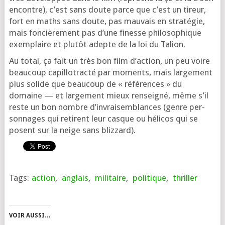
encontre), c’est sans doute parce que c’est un tireur,
fort en maths sans doute, pas mau­vais en stra­té­gie,
mais fon­ciè­re­ment pas d’une finesse phi­lo­so­phique
exem­plaire et plu­tôt adepte de la loi du Talion.
Au total, ça fait un très bon film d’ac­tion, un peu voire
beau­coup capil­lo­trac­té par moments, mais lar­ge­ment
plus solide que beau­coup de « réfé­rences » du
domaine — et lar­ge­ment mieux ren­sei­gné, même s’il
reste un bon nombre d’in­vrai­sem­blances (genre per­
son­nages qui retirent leur casque ou héli­cos qui se
posent sur la neige sans blizzard).
Tags:
action
,
anglais
,
militaire
,
politique
,
thriller
VOIR AUSSI…