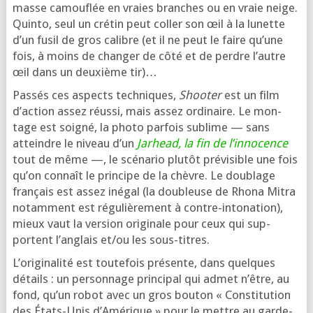
masse camou­flée en vraies branches ou en vraie neige.
Quinto, seul un cré­tin peut col­ler son œil à la lunette
d’un fusil de gros calibre (et il ne peut le faire qu’une
fois, à moins de chan­ger de côté et de perdre l’autre
œil dans un deuxième tir)…
Passés ces aspects tech­niques,
Shooter
est un film
d’ac­tion assez réus­si, mais assez ordi­naire. Le mon­
tage est soi­gné, la pho­to par­fois sublime — sans
atteindre le niveau d’un
Jarhead, la fin de l’in­no­cence
tout de même —, le scé­na­rio plu­tôt pré­vi­sible une fois
qu’on connaît le prin­cipe de la chèvre. Le dou­blage
fran­çais est assez inégal (la dou­bleuse de Rhona Mitra
notam­ment est régu­liè­re­ment à contre-into­na­tion),
mieux vaut la ver­sion ori­gi­nale pour ceux qui sup­
portent l’an­glais et/ou les sous-titres.
L’originalité est tou­te­fois pré­sente, dans quelques
détails : un per­son­nage prin­ci­pal qui admet n’être, au
fond, qu’un robot avec un gros bou­ton « Constitution
des États-Unis d’Amérique » pour le mettre au garde-