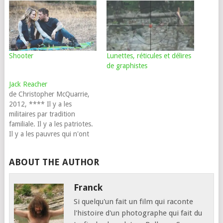
Shooter
Lunettes, réticules et délires
de graphistes
Jack Reacher
de Christopher McQuarrie,
2012, **** Il y a les
militaires par tradition
familiale. Il y a les patriotes.
Il y a les pauvres qui n'ont
rien trouvé d'autre. Et il y a
ceux qui cherchent un
ABOUT THE AUTHOR
moyen légal de tuer. James
Barr est de ceux-ci et, en
Irak, il a…
Franck
Si quelqu'un fait un film qui raconte
l'histoire d'un photographe qui fait du