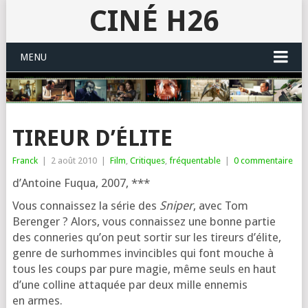
CINÉ H26
MENU
TIREUR D’ÉLITE
Franck
|
2 août 2010
|
Film
,
Critiques
,
fréquentable
|
0 commentaire
d’Antoine Fuqua, 2007, ***
Vous connais­sez la série des
Sniper
, avec Tom
Berenger ? Alors, vous connais­sez une bonne par­tie
des conne­ries qu’on peut sor­tir sur les tireurs d’é­lite,
genre de sur­hommes invin­cibles qui font mouche à
tous les coups par pure magie, même seuls en haut
d’une col­line atta­quée par deux mille enne­mis
en armes.