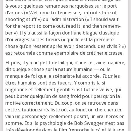
à-vous ; quelques remarques nar­quoises sur le port
d’armes (« Welcome to Tennessee, patriot state of
shoo­ting stuff ») ou l’ad­mi­nis­tra­tion (« I should wait
for the report to come out, read it, and then remem­
ber »). Il y a aus­si la façon dont une blague clas­sique
d’ou­vrages sur les tireurs (« quelle est la pre­mière
chose qu’on res­sent après avoir des­cen­du des civils ? »)
est retour­née comme exem­plaire de cré­ti­ne­rie crasse.
Et puis, il y a un petit détail qui, d’une cer­taine manière,
dit quelque chose sur la nature humaine — ou le
manque de foi que le scé­na­riste lui accorde.
Tous
les
êtres humains sont des tueurs. Y com­pris la si
mignonne et tel­le­ment gen­tille ins­ti­tu­trice veuve, qui
peut buter quel­qu’un de sang froid pour peu qu’on la
motive cor­rec­te­ment. Du coup, on se retrouve dans
cette situa­tion si réa­liste où, au fond, on cher­che­ra en
vain un per­son­nage réel­le­ment posi­tif, un vrai héros en
somme. Et si la psy­cho­lo­gie de Bob Swagger n’est pas
très déve­lop­pée dans le film (reproche lu çà et là à son